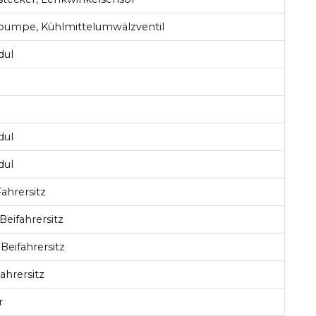
pumpe, Kühlmittelumwälzventil
dul
dul
dul
ahrersitz
Beifahrersitz
Beifahrersitz
ahrersitz
r