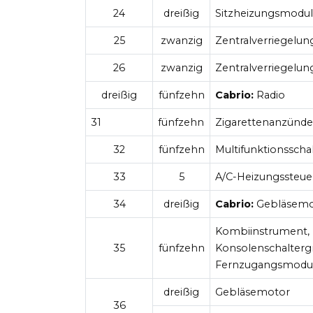
24
dreißig
Sitzheizungsmodu
25
zwanzig
Zentralverriegelu
26
zwanzig
Zentralverriegelu
dreißig
fünfzehn
Cabrio:
Radio
31
fünfzehn
Zigarettenanzünd
32
fünfzehn
Multifunktionsscha
33
5
A/C-Heizungssteu
34
dreißig
Cabrio:
Gebläsemo
Kombiinstrument, R
35
fünfzehn
Konsolenschaltergr
Fernzugangsmodul
dreißig
Gebläsemotor
36