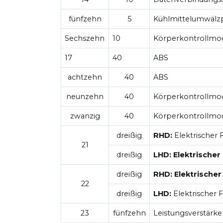
fünfzehn
5
Kühlmittelumwälz
Sechszehn
10
Körperkontrollmo
17
40
ABS
achtzehn
40
ABS
neunzehn
40
Körperkontrollmo
zwanzig
40
Körperkontrollmo
dreißig
RHD:
Elektrischer F
21
dreißig
LHD: Elektrischer
dreißig
RHD: Elektrischer
22
dreißig
LHD:
Elektrischer F
23
fünfzehn
Leistungsverstärke