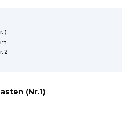
.1)
aum
. 2)
sten (Nr.1)