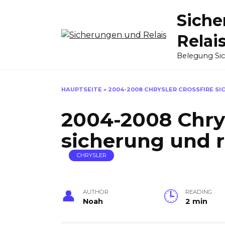
Skip
Siche
to
content
Relai
Belegung Si
HAUPTSEITE
»
2004-2008 CHRYSLER CROSSFIRE SI
2004-2008 Chrys
sicherung und r
CHRYSLER
AUTHOR
READING
Noah
2 min