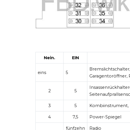
Nein.
EIN
Bremslichtschalter,
eins
5
Garagentoröffner,
Insassenrückhaltere
2
5
Seitenaufprallsenso
3
5
Kombiinstrument, 
4
7,5
Power-Spiegel
fünfzehn
Radio