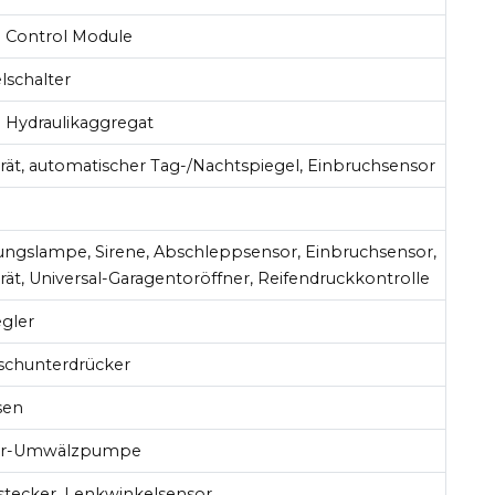
 Control Module
lschalter
Hydraulikaggregat
rät, automatischer Tag-/Nachtspiegel, Einbruchsensor
ngslampe, Sirene, Abschleppsensor, Einbruchsensor,
rät, Universal-Garagentoröffner, Reifendruckkontrolle
egler
schunterdrücker
sen
ler-Umwälzpumpe
tecker, Lenkwinkelsensor