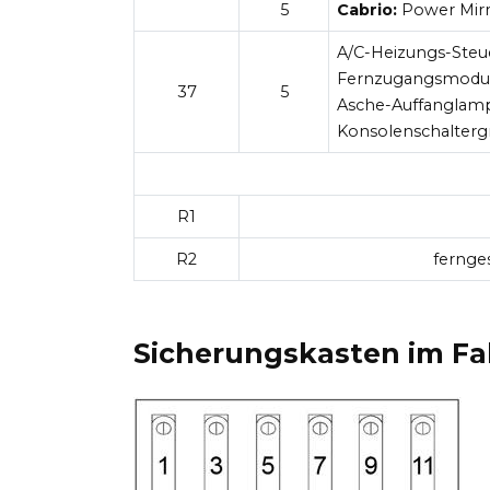
5
Cabrio:
Power Mirr
A/C-Heizungs-Steu
Fernzugangsmodul
37
5
Asche-Auffanglamp
Konsolenschalterg
R1
R2
fernges
Sicherungskasten im F