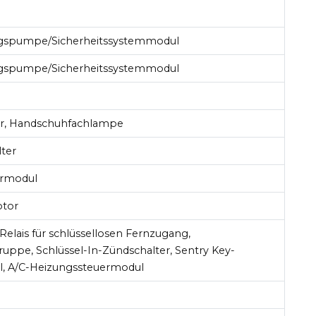
l
ngspumpe/Sicherheitssystemmodul
ngspumpe/Sicherheitssystemmodul
er, Handschuhfachlampe
lter
ermodul
tor
elais für schlüssellosen Fernzugang,
uppe, Schlüssel-In-Zündschalter, Sentry Key-
, A/C-Heizungssteuermodul