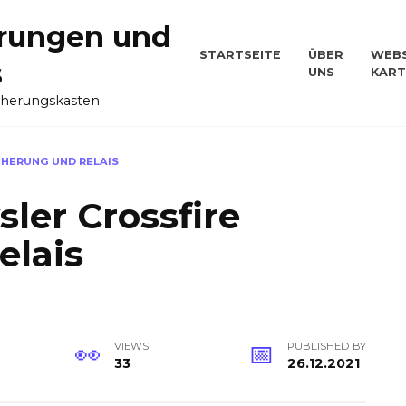
rungen und
STARTSEITE
ÜBER
WEBS
s
UNS
KART
cherungskasten
CHERUNG UND RELAIS
ler Crossfire
elais
VIEWS
PUBLISHED BY
33
26.12.2021