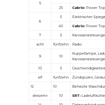
5
25
Cabrio:
Power Top
5
Elektrischer Spiege
6
40
Cabrio:
Power Top 
7
5
Karosseriesteuerge
acht
fünfzehn
Radio
Kuppellampe, Ladu
9
10
Karosseriesteuerge
10
5
Geschwindigkeitsr
elf
fünfzehn
Zündspulen, Geräu
12
10
Beheizte Waschdü
dreizehn
10
SRT:
Ladeluftküh
14
10
Datenverbindungss