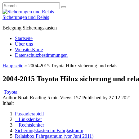
Skip
Search
to
for:
content
Sicherungen und Relais
Belegung Sicherungskasten
Startseite
Über uns
Website-Karte
Datenschutzbestimmungen
Hauptseite
»
2004-2015 Toyota Hilux sicherung und relais
2004-2015 Toyota Hilux sicherung und rela
Toyota
Author
Noah
Reading
5 min
Views
157
Published by
27.12.2021
Inhalt
Passagierabteil
Linkslenker
Rechtslenker
Sicherungskasten im Fahrgastraum
Relaisbox Fahrgastraum (vor Juni 2011)