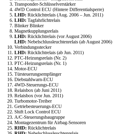
Transponder-Schlüsselverstärker
4WD Control ECU (Hintere Differentialsperre)
LHD:
Rücklichtrelais (Aug. 2006 – Jun. 2011)
LHD:
Tagfahrlichtrelais
Blinker Blinker
Magnetkupplungsrelais
LHD:
Rücklichtrelais (vor August 2006)
LHD:
Nebelschlussleuchtenrelais (ab August 2006)
Verbindungsstecker
LHD:
Rücklichtrelais (ab Jun. 2011)
PTC-Heizungsrelais (Nr. 2)
PTC-Heizungsrelais (Nr. 1)
Motor-ECU
Türsteuerungsempfänger
Diebstahlwarn-ECU
4WD-Steuerungs-ECU
Relaisbox (ab Juni 2011)
Relaisbox (vor Jun. 2011)
Turbomotor-Treiber
Getriebesteuerungs-ECU
Shift Lock Control ECU
A/C-Steuerungsbaugruppe
Montagezentrum für Airbag-Sensoren
RHD:
Rücklichtrelais
RHD:
Nebelschlussleuchtenrelais