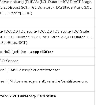
 Servolenkung (EHPAS) (1.6L Duratec-16V Ti-VCT Stage
.0L EcoBoost SCTi, 1.6L Duratorq-TDCi Stage V und 2.0L
,0L Duratorq- TDCi)
rq-TDCi, 2,0 l Duratorq-TDCi, 2,0 l Duratorq-TDCi Stufe
ПП), 1,6 l Duratec-16 V Ti-VCT Stufe V, 2,0 l Duratec-HE,
 l EcoBoost SCTi)
orkühlgebläse –
Doppellüfter
O-Sensor
 1, CMS-Sensor, Sauerstoffsensor
n 1 (Motormanagement), variable Ventilsteuerung
fe V, 2.2L Duratorq-TDCi Stufe
e