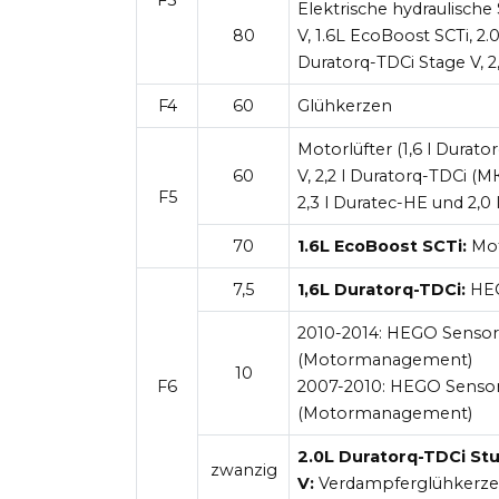
Elektrische hydraulische
80
V, 1.6L EcoBoost SCTi, 2
Duratorq-TDCi Stage V, 2
F4
60
Glühkerzen
Motorlüfter (1,6 l Durato
60
V, 2,2 l Duratorq-TDCi (МК
F5
2,3 l Duratec-HE und 2,0
70
1.6L EcoBoost SCTi:
Mot
7,5
1,6L Duratorq-TDCi:
HEG
2010-2014:
HEGO Sensoren
(Motormanagement)
10
F6
2007-2010:
HEGO Sensore
(Motormanagement)
2.0L Duratorq-TDCi Stu
zwanzig
V:
Verdampferglühkerz