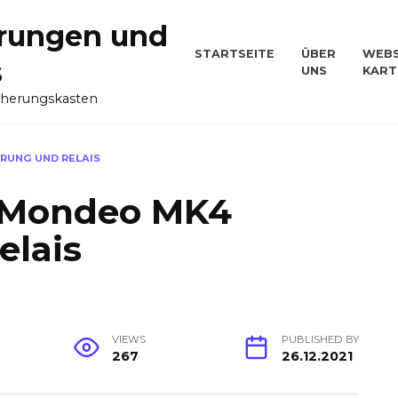
rungen und
STARTSEITE
ÜBER
WEBS
s
UNS
KART
cherungskasten
ERUNG UND RELAIS
d Mondeo MK4
elais
VIEWS
PUBLISHED BY
267
26.12.2021