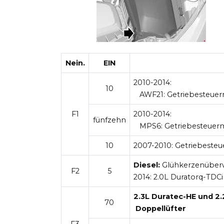
Nein.
EIN
2010-2014:
10
AWF21: Getriebesteue
F1
2010-2014:
fünfzehn
MPS6: Getriebesteuer
10
2007-2010:
Getriebeste
Diesel:
Glühkerzenüber
F2
5
2014: 2.0L Duratorq-TDCi
2.3L Duratec-HE und 2
70
Doppellüfter
F3