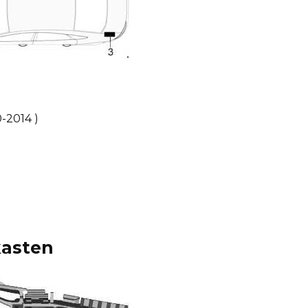
0-2014
)
kasten