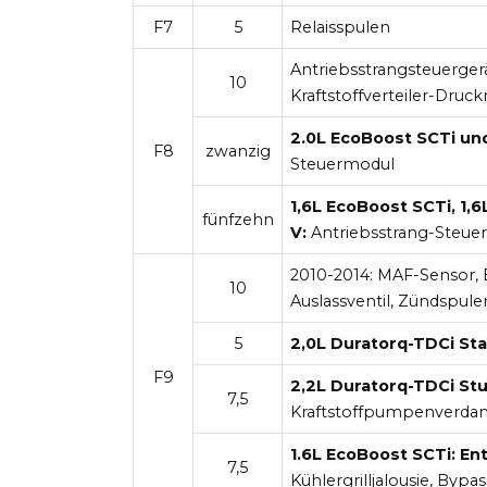
F7
5
Relaisspulen
Antriebsstrangsteuergerä
10
Kraftstoffverteiler-Dru
2.0L EcoBoost SCTi und
F8
zwanzig
Steuermodul
1,6L EcoBoost SCTi, 1,
fünfzehn
V:
Antriebsstrang-Steue
2010-2014:
MAF-Sensor, Ei
10
Auslassventil, Zündspu
5
2,0L Duratorq-TDCi Sta
F9
2,2L Duratorq-TDCi Stu
7,5
Kraftstoffpumpenverda
1.6L EcoBoost SCTi: En
7,5
Kühlergrilljalousie, Byp