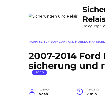
Skip
Siche
to
content
Relai
Belegung Si
HAUPTSEITE
»
2007-2014 FORD MONDEO MK4 SICH
2007-2014 For
sicherung und r
FORD
AUTHOR
READING
Noah
7 min