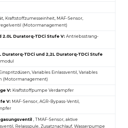
t, Kraftstoffzumesseinheit, MAF-Sensor,
ckregelventil (Motormanagement)
 2.0L Duratorq-TDCi Stufe V:
Antriebsstrang-
6L Duratorq-TDCi und 2,2L Duratorq-TDCi Stufe
rmodul
nspritzdüsen, Variables Einlassventil, Variables
len (Motormanagement)
ge V:
Kraftstoffpumpe Verdampfer
fe V:
MAF-Sensor, AGR-Bypass-Ventil,
mpfer
tgasungsventil
, TMAF-Sensor, aktive
assventil, Relaisspule, Zusatznachlauf, Wasserpumpe