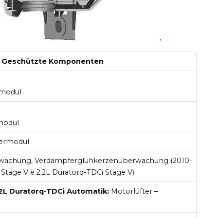
Geschützte Komponenten
rmodul
modul
uermodul
wachung, Verdampferglühkerzenüberwachung (2010-
 Stage V è 2.2L Duratorq-TDCi Stage V)
.2L Duratorq-TDCi Automatik:
Motorlüfter –