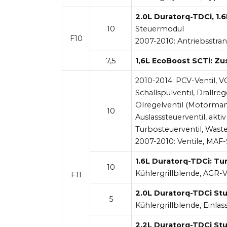
2.0L Duratorq-TDCi, 1.
10
Steuermodul
F10
2007-2010:
Antriebsstra
7,5
1,6L EcoBoost SCTi: Zu
2010-2014:
PCV-Ventil, VC
Schallspülventil, Drallreg
Ölregelventil (Motorman
10
Auslasssteuerventil, aktiv
Turbosteuerventil, Was
2007-2010:
Ventile, MAF
1.6L Duratorq-TDCi: Tu
10
Kühlergrillblende, AGR-Ve
F11
2.0L Duratorq-TDCi Stu
5
Kühlergrillblende, Einlas
2.2L Duratorq-TDCi Stu