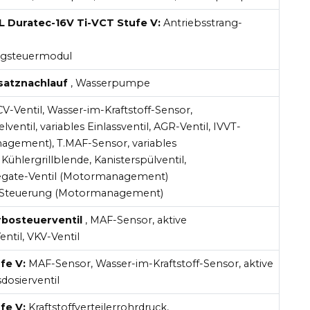
6L Duratec-16V Ti-VCT Stufe V:
Antriebsstrang-
ngsteuermodul
satznachlauf
, Wasserpumpe
V-Ventil, Wasser-im-Kraftstoff-Sensor,
elventil, variables Einlassventil, AGR-Ventil, IVVT-
agement), T.MAF-Sensor, variables
 Kühlergrillblende, Kanisterspülventil,
tegate-Ventil (Motormanagement)
-Steuerung (Motormanagement)
rbosteuerventil
, MAF-Sensor, aktive
ntil, VKV-Ventil
fe V:
MAF-Sensor, Wasser-im-Kraftstoff-Sensor, aktive
sdosierventil
fe V:
Kraftstoffverteilerrohrdruck,