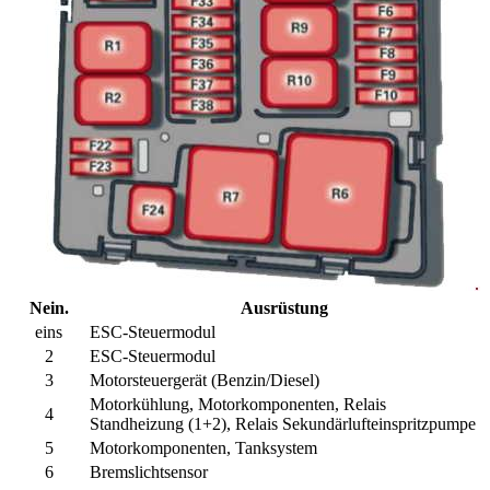
Nein.
Ausrüstung
eins
ESC-Steuermodul
2
ESC-Steuermodul
3
Motorsteuergerät (Benzin/Diesel)
Motorkühlung, Motorkomponenten, Relais
4
Standheizung (1+2), Relais Sekundärlufteinspritzpumpe
5
Motorkomponenten, Tanksystem
6
Bremslichtsensor