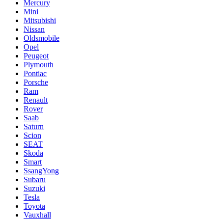
Mercury
Mini
Mitsubishi
Nissan
Oldsmobile
Opel
Peugeot
Plymouth
Pontiac
Porsche
Ram
Renault
Rover
Saab
Saturn
Scion
SEAT
Skoda
Smart
SsangYong
Subaru
Suzuki
Tesla
Toyota
Vauxhall