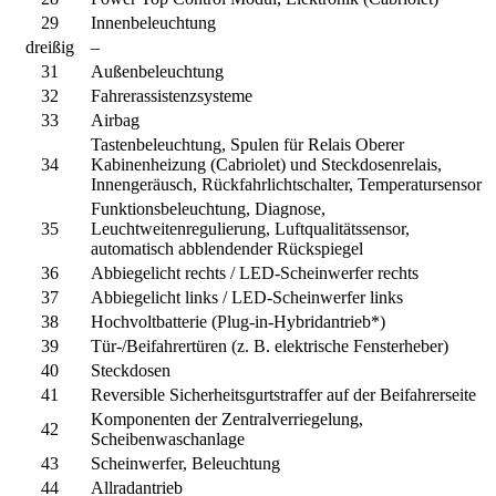
29
Innenbeleuchtung
dreißig
–
31
Außenbeleuchtung
32
Fahrerassistenzsysteme
33
Airbag
Tastenbeleuchtung, Spulen für Relais Oberer
34
Kabinenheizung (Cabriolet) und Steckdosenrelais,
Innengeräusch, Rückfahrlichtschalter, Temperatursensor
Funktionsbeleuchtung, Diagnose,
35
Leuchtweitenregulierung, Luftqualitätssensor,
automatisch abblendender Rückspiegel
36
Abbiegelicht rechts / LED-Scheinwerfer rechts
37
Abbiegelicht links / LED-Scheinwerfer links
38
Hochvoltbatterie (Plug-in-Hybridantrieb*)
39
Tür-/Beifahrertüren (z. B. elektrische Fensterheber)
40
Steckdosen
41
Reversible Sicherheitsgurtstraffer auf der Beifahrerseite
Komponenten der Zentralverriegelung,
42
Scheibenwaschanlage
43
Scheinwerfer, Beleuchtung
44
Allradantrieb