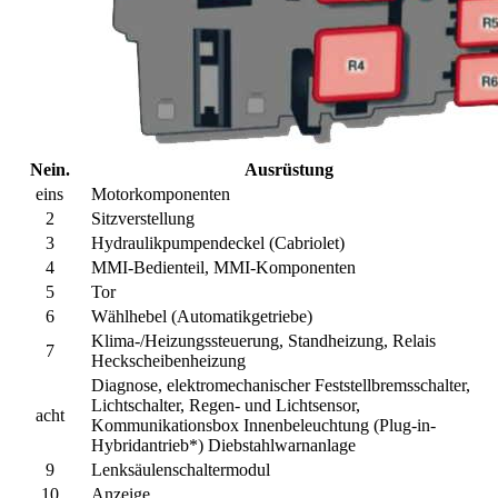
Nein.
Ausrüstung
eins
Motorkomponenten
2
Sitzverstellung
3
Hydraulikpumpendeckel (Cabriolet)
4
MMI-Bedienteil, MMI-Komponenten
5
Tor
6
Wählhebel (Automatikgetriebe)
Klima-/Heizungssteuerung, Standheizung, Relais
7
Heckscheibenheizung
Diagnose, elektromechanischer Feststellbremsschalter,
Lichtschalter, Regen- und Lichtsensor,
acht
Kommunikationsbox Innenbeleuchtung (Plug-in-
Hybridantrieb*) Diebstahlwarnanlage
9
Lenksäulenschaltermodul
10
Anzeige