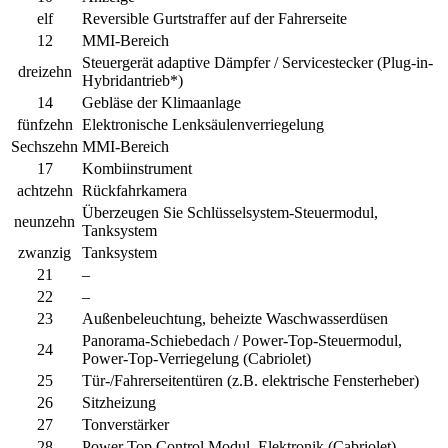
elf
Reversible Gurtstraffer auf der Fahrerseite
12
MMI-Bereich
Steuergerät adaptive Dämpfer / Servicestecker (Plug-in-
dreizehn
Hybridantrieb*)
14
Gebläse der Klimaanlage
fünfzehn
Elektronische Lenksäulenverriegelung
Sechszehn
MMI-Bereich
17
Kombiinstrument
achtzehn
Rückfahrkamera
Überzeugen Sie Schlüsselsystem-Steuermodul,
neunzehn
Tanksystem
zwanzig
Tanksystem
21
–
22
–
23
Außenbeleuchtung, beheizte Waschwasserdüsen
Panorama-Schiebedach / Power-Top-Steuermodul,
24
Power-Top-Verriegelung (Cabriolet)
25
Tür-/Fahrerseitentüren (z.B. elektrische Fensterheber)
26
Sitzheizung
27
Tonverstärker
28
Power Top Control Modul, Elektronik (Cabriolet)