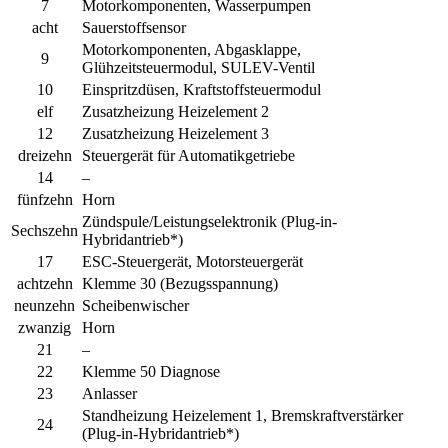
7
Motorkomponenten, Wasserpumpen
acht
Sauerstoffsensor
Motorkomponenten, Abgasklappe,
9
Glühzeitsteuermodul, SULEV-Ventil
10
Einspritzdüsen, Kraftstoffsteuermodul
elf
Zusatzheizung Heizelement 2
12
Zusatzheizung Heizelement 3
dreizehn
Steuergerät für Automatikgetriebe
14
–
fünfzehn
Horn
Zündspule/Leistungselektronik (Plug-in-
Sechszehn
Hybridantrieb*)
17
ESC-Steuergerät, Motorsteuergerät
achtzehn
Klemme 30 (Bezugsspannung)
neunzehn
Scheibenwischer
zwanzig
Horn
21
–
22
Klemme 50 Diagnose
23
Anlasser
Standheizung Heizelement 1, Bremskraftverstärker
24
(Plug-in-Hybridantrieb*)