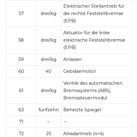
Elektrischer Stellantrieb für
57
dreißig
die rechte Feststellbremse
(EPB)
Aktuator für die linke
58
dreißig
elektrische Feststellbremse
(EPB)
59
dreißig
Anlasser
60
40
Gebläsemotor
Ventile des automatischen
61
dreißig
Bremssystems (ABS),
Bremssteuermodul
63
fünfzehn
Beheizte Spiegel
71
–
–
72
25
Allradantrieb (4×4)