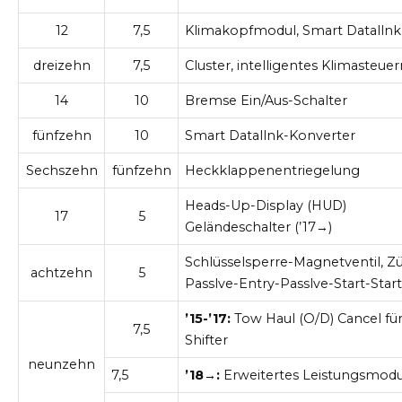
12
7,5
Klimakopfmodul, Smart Datallnk
dreizehn
7,5
Cluster, intelligentes Klimasteu
14
10
Bremse Ein/Aus-Schalter
fünfzehn
10
Smart Datallnk-Konverter
Sechszehn
fünfzehn
Heckklappenentriegelung
Heads-Up-Display (HUD)
17
5
Geländeschalter (’17→)
Schlüsselsperre-Magnetventil, Z
achtzehn
5
Passlve-Entry-Passlve-Start-Star
’15-’17:
Tow Haul (O/D) Cancel fü
7,5
Shifter
neunzehn
7,5
’18→:
Erweitertes Leistungsmodu