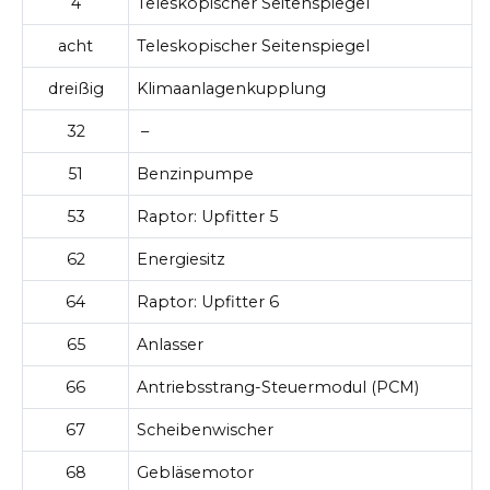
4
Teleskopischer Seitenspiegel
acht
Teleskopischer Seitenspiegel
dreißig
Klimaanlagenkupplung
32
–
51
Benzinpumpe
53
Raptor: Upfitter 5
62
Energiesitz
64
Raptor: Upfitter 6
65
Anlasser
66
Antriebsstrang-Steuermodul (PCM)
67
Scheibenwischer
68
Gebläsemotor