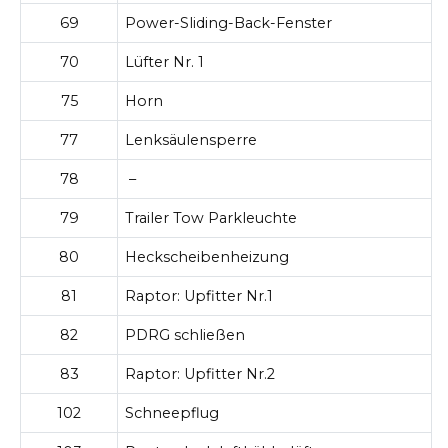
69
Power-Sliding-Back-Fenster
70
Lüfter Nr. 1
75
Horn
77
Lenksäulensperre
78
–
79
Trailer Tow Parkleuchte
80
Heckscheibenheizung
81
Raptor: Upfitter Nr.1
82
PDRG schließen
83
Raptor: Upfitter Nr.2
102
Schneepflug