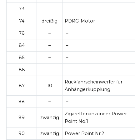
73
–
–
74
dreißig
PDRG-Motor
76
–
–
84
–
–
85
–
–
86
–
–
Rückfahrscheinwerfer für
87
10
Anhängerkupplung
88
–
–
Zigarettenanzünder Power
89
zwanzig
Point No.1
90
zwanzig
Power Point Nr.2