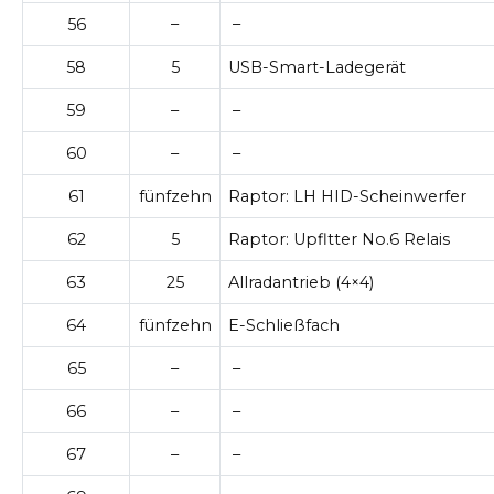
56
–
–
58
5
USB-Smart-Ladegerät
59
–
–
60
–
–
61
fünfzehn
Raptor: LH HID-Scheinwerfer
62
5
Raptor: Upfltter No.6 Relais
63
25
Allradantrieb (4×4)
64
fünfzehn
E-Schließfach
65
–
–
66
–
–
67
–
–