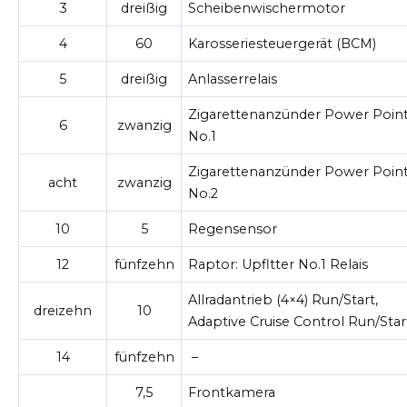
3
dreißig
Scheibenwischermotor
4
60
Karosseriesteuergerät (BCM)
5
dreißig
Anlasserrelais
Zigarettenanzünder Power Poin
6
zwanzig
No.1
Zigarettenanzünder Power Poin
acht
zwanzig
No.2
10
5
Regensensor
12
fünfzehn
Raptor: Upfltter No.1 Relais
Allradantrieb (4×4) Run/Start,
dreizehn
10
Adaptive Cruise Control Run/Star
14
fünfzehn
–
7,5
Frontkamera