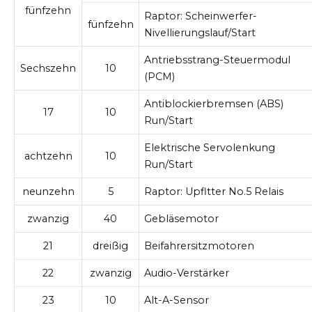
fünfzehn
Raptor: Scheinwerfer-
fünfzehn
Nivellierungslauf/Start
Antriebsstrang-Steuermodul
Sechszehn
10
(PCM)
Antiblockierbremsen (ABS)
17
10
Run/Start
Elektrische Servolenkung
achtzehn
10
Run/Start
neunzehn
5
Raptor: Upfltter No.5 Relais
zwanzig
40
Gebläsemotor
21
dreißig
Beifahrersitzmotoren
22
zwanzig
Audio-Verstärker
23
10
Alt-A-Sensor