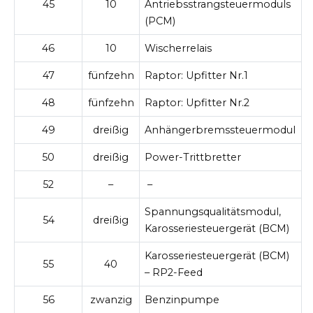
45
10
Antriebsstrangsteuermoduls
(PCM)
46
10
Wischerrelais
47
fünfzehn
Raptor: Upfitter Nr.1
48
fünfzehn
Raptor: Upfitter Nr.2
49
dreißig
Anhängerbremssteuermodul
50
dreißig
Power-Trittbretter
52
–
–
Spannungsqualitätsmodul,
54
dreißig
Karosseriesteuergerät (BCM)
Karosseriesteuergerät (BCM)
55
40
– RP2-Feed
56
zwanzig
Benzinpumpe