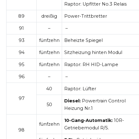
Raptor: Upfltter No.3 Relais
89
dreißig
Power-Trittbretter
91
–
–
93
fünfzehn
Beheizte Spiegel
94
fünfzehn
Sitzheizung hinten Modul
95
fünfzehn
Raptor: RH HID-Lampe
96
–
–
40
Raptor: Lüfter
97
Diesel:
Powertrain Control
50
Heizung Nr.1
10-Gang-Automatik:
10R-
fünfzehn
Getriebemodul R/S.
98