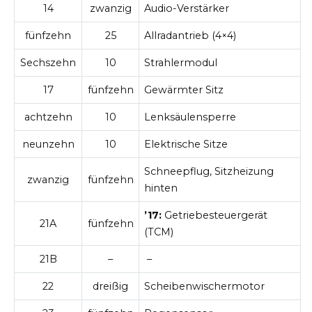
14
zwanzig
Audio-Verstärker
fünfzehn
25
Allradantrieb (4×4)
Sechszehn
10
Strahlermodul
17
fünfzehn
Gewärmter Sitz
achtzehn
10
Lenksäulensperre
neunzehn
10
Elektrische Sitze
Schneepflug, Sitzheizung
zwanzig
fünfzehn
hinten
’17:
Getriebesteuergerät
21A
fünfzehn
(TCM)
21B
–
–
22
dreißig
Scheibenwischermotor