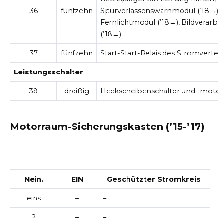
36
fünfzehn
Spurverlassenswarnmodul (’18→)
Fernlichtmodul (’18→), Bildvera
(’18→)
37
fünfzehn
Start-Start-Relais des Stromverte
Leistungsschalter
38
dreißig
Heckscheibenschalter und -mot
Motorraum-Sicherungskasten (’15-’17)
Nein.
EIN
Geschützter Stromkreis
eins
–
–
2
–
–