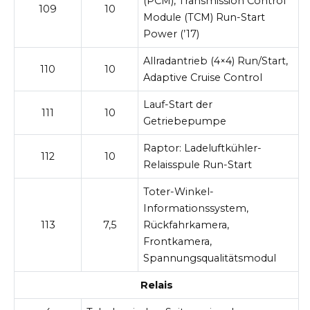
(PCM), Transmission Control
109
10
Module (TCM) Run-Start
Power (’17)
Allradantrieb (4×4) Run/Start,
110
10
Adaptive Cruise Control
Lauf-Start der
111
10
Getriebepumpe
Raptor: Ladeluftkühler-
112
10
Relaisspule Run-Start
Toter-Winkel-
Informationssystem,
113
7,5
Rückfahrkamera,
Frontkamera,
Spannungsqualitätsmodul
Relais