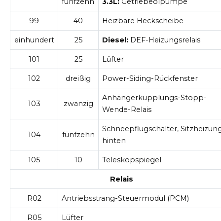
fünfzehn
3.3L:
Getriebeölpumpe
99
40
Heizbare Heckscheibe
einhundert
25
Diesel:
DEF-Heizungsrelais
101
25
Lüfter
102
dreißig
Power-Siding-Rückfenster
Anhängerkupplungs-Stopp-
103
zwanzig
Wende-Relais
Schneepflugschalter, Sitzheizun
104
fünfzehn
hinten
105
10
Teleskopspiegel
Relais
R02
Antriebsstrang-Steuermodul (PCM)
R05
Lüfter