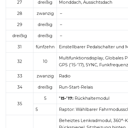
27
dreißig
Monddach, Aussichtsdach
28
zwanzig
–
29
dreißig
–
dreißig
dreißig
–
31
fünfzehn
Einstellbarer Pedalschalter und 
Multifunktionsdisplay, Globales 
32
10
GPS (’15-’17), SYNC, Funkfreque
33
zwanzig
Radio
34
dreißig
Run-Start-Relais
5
’15-’17:
Rückhaltemodul
35
5
Raptor: Wählbarer Fahrmodussch
Beheiztes Lenkradmodul, 360°-
Rückspiegel, Sitzheizung hinten,