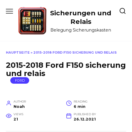
Skip
to
Sicherungen und
content
Relais
Belegung Sicherungskasten
HAUPTSEITE
»
2015-2018 FORD F150 SICHERUNG UND RELAIS
2015-2018 Ford F150 sicherung
und relais
FORD
AUTHOR
READING
Noah
6 min
VIEWS
PUBLISHED BY
21
26.12.2021