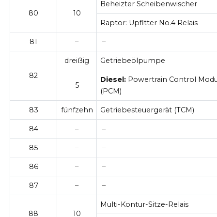
Beheizter Scheibenwischer
80
10
Raptor: Upfltter No.4 Relais
81
–
–
dreißig
Getriebeölpumpe
82
Diesel:
Powertrain Control Modu
5
(PCM)
83
fünfzehn
Getriebesteuergerät (TCM)
84
–
–
85
–
–
86
–
–
87
–
–
Multi-Kontur-Sitze-Relais
88
10