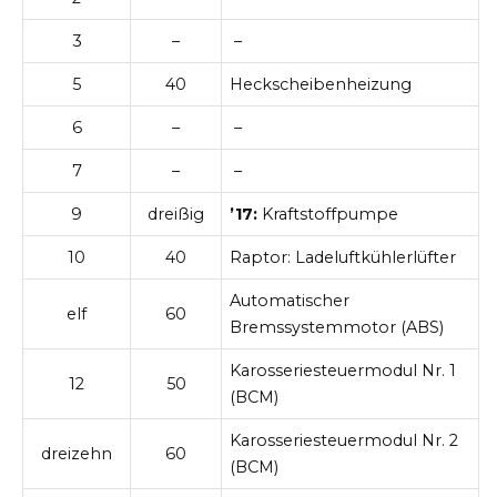
3
–
–
5
40
Heckscheibenheizung
6
–
–
7
–
–
9
dreißig
’17:
Kraftstoffpumpe
10
40
Raptor: Ladeluftkühlerlüfter
Automatischer
elf
60
Bremssystemmotor (ABS)
Karosseriesteuermodul Nr. 1
12
50
(BCM)
Karosseriesteuermodul Nr. 2
dreizehn
60
(BCM)