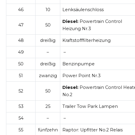
46
10
Lenksäulenschloss
Diesel:
Powertrain Control
47
50
Heizung Nr.3
48
dreißig
Kraftstofffilterheizung
49
–
–
50
dreißig
Benzinpumpe
51
zwanzig
Power Point Nr.3
Diesel:
Powertrain Control Heat
52
50
No.2
53
25
Trailer Tow Park Lampen
54
–
–
55
fünfzehn
Raptor: Upfltter No.2 Relais