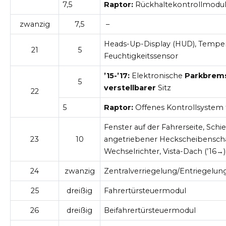
7,5
Raptor:
Rückhaltekontrollmodu
zwanzig
7,5
–
Heads-Up-Display (HUD), Temper
21
5
Feuchtigkeitssensor
’15-’17:
Elektronische
Parkbrem
5
verstellbarer
Sitz
22
5
Raptor:
Offenes Kontrollsystem 
Fenster auf der Fahrerseite, Schi
23
10
angetriebener Heckscheibenscha
Wechselrichter, Vista-Dach (’16→)
24
zwanzig
Zentralverriegelung/Entriegelun
25
dreißig
Fahrertürsteuermodul
26
dreißig
Beifahrertürsteuermodul