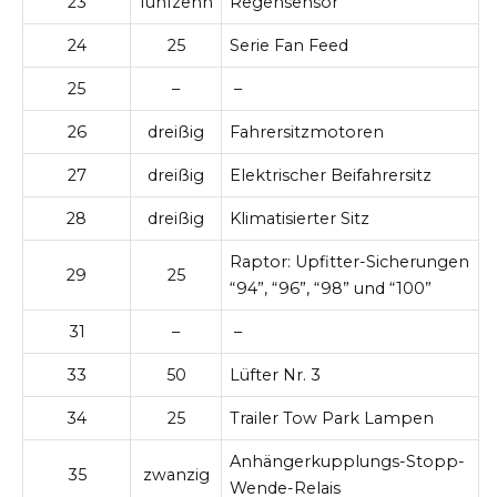
23
fünfzehn
Regensensor
24
25
Serie Fan Feed
25
–
–
26
dreißig
Fahrersitzmotoren
27
dreißig
Elektrischer Beifahrersitz
28
dreißig
Klimatisierter Sitz
Raptor: Upfitter-Sicherungen
29
25
“94”, “96”, “98” und “100”
31
–
–
33
50
Lüfter Nr. 3
34
25
Trailer Tow Park Lampen
Anhängerkupplungs-Stopp-
35
zwanzig
Wende-Relais