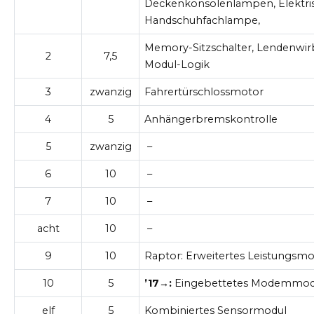
Deckenkonsolenlampen, Elektrisc
Handschuhfachlampe,
Memory-Sitzschalter, Lendenwi
2
7,5
Modul-Logik
3
zwanzig
Fahrertürschlossmotor
4
5
Anhängerbremskontrolle
5
zwanzig
–
6
10
–
7
10
–
acht
10
–
9
10
Raptor: Erweitertes Leistungsmo
10
5
’17→:
Eingebettetes Modemmod
elf
5
Kombiniertes Sensormodul