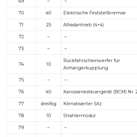
69
–
–
70
40
Elektrische Feststellbremse
71
25
Allradantrieb (4×4)
72
–
–
73
–
–
Rückfahrscheinwerfer für
74
10
Anhängerkupplung
75
–
–
76
40
Karosseriesteuergerät (BCM) Nr. 
77
dreißig
Klimatisierter Sitz
78
10
Strahlermodul
79
–
–