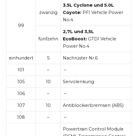
3.5L Cyclone und 5.0L
zwanzig
Coyote:
PFI Vehicle Power
No.4
99
2,7L und 3,5L
fünfzehn
EcoBoost:
GTDI Vehicle
Power No.4
einhundert
5
Nachrüster Nr.6
101
–
–
105
10
Servolenkung
106
–
–
107
10
Antiblockierbremsen (ABS)
108
–
–
Powertrain Control Module