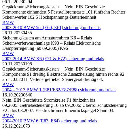
06.12.2023
0
294
Gepäckraum-Sicherungskasten Nein. EIN Geschützte
Komponente einhundert 5 Feststellbremstaste 101 fünfzehn Rechter
Scheinwerfer 102 5 Hochspannungs-Batterieeinheit
BMW
2003-2010 BMW 5er (E60, E61) sicherung und relais
26.11.2023
0
435
Sicherungskasten am Armaturenbrett K6 – Relais
Scheinwerferwaschanlage K93 – Relais Elektronische
Dämpferregelung (ab 09.2005) K96 –
BMW
2007-2014 BMW X6 (E71 & E72) sicherung und relais
20.11.2023
0
198
Gepäckraum-Sicherungskasten Nein. EIN Geschützte
Komponente 91 dreißig Elektrische Zusatzheizung hinten rechts 92
25 →03.2011: Verteilergetriebe- Steuergerät dreißig 04.
BMW
2004 – 2013 BMW 1 (E81/E82/E87/E88) sicherung und relais
16.10.2023
0
640
Nein. EIN Geschützte Stromkreise F1 fünfzehn bis
09.2005: Getriebesteuerung 10 ab 09.2006: Überrollschutzsteuerung
F2 5 bis 03.2007: Elektrochromer Innenrückspiegel Stand 03.
BMW
2004-2010 BMW 6 (E63, E64) sicherung und relais
26.12.2021
0
73