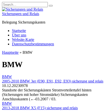
Skip
Search
to
for:
content
Sicherungen und Relais
Belegung Sicherungskasten
Startseite
Über uns
Website-Karte
Datenschutzbestimmungen
Hauptseite
»
BMW
BMW
BMW
2005-2010 BMW 3er (E90, E91, E92, E93) sicherung und relais
10.12.2023
0
978
Standorte der Sicherungskästen Stromverteilertafel hinten
(Sicherungen mit hoher Stromstärke) Sicherungskasten
Anschlusskasten (←-03.2007 / 03.
BMW
2013-2018 BMW X5 (F15) sicherung und relais