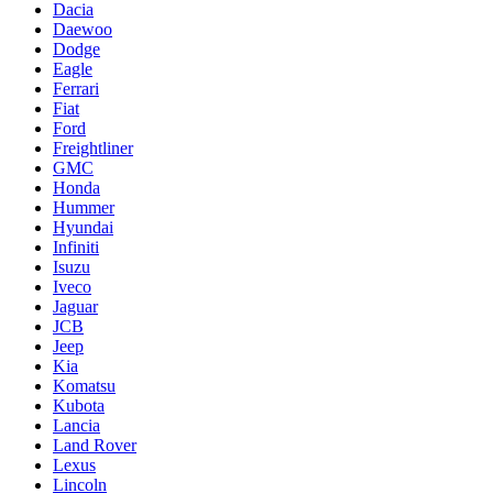
Dacia
Daewoo
Dodge
Eagle
Ferrari
Fiat
Ford
Freightliner
GMC
Honda
Hummer
Hyundai
Infiniti
Isuzu
Iveco
Jaguar
JCB
Jeep
Kia
Komatsu
Kubota
Lancia
Land Rover
Lexus
Lincoln