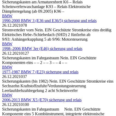
Sicherungskasten am Armaturenbrett K6 – Relais
Scheinwerferwaschanlage K93 – Relais Elektronische
Dämpferregelung (ab 09.2005) K96 –
BMW
1990-2000 BMW 3 (E36 und E36/5) sicherung und relais
26.12.2021
0
78
Stromverteiler vorn Nein. EIN Geschützte Stromkreise eins dreißig
Elektrisches Hebe-/Schiebedach (SHD) 2 fünfzehn ab
9/93: Anhängerkupplung 5 ab 9/96: Motorsteuerung
BMW
1998–2006 BMW 3er (E46) sicherung und relais
26.12.2021
0
127
Sicherungskasten im Fahrgastraum Nein. EIN Geschützte
Komponenten eins – – 2 – – 3 – – 4 – –
BMW
1977-1987 BMW 7 (E23) sicherung und relais
26.12.2021
0
37
Sicherungskasten (bis 1982) Nein. EIN Geschützte Stromkreise eins
Sechszehn Kraftstoffzufuhr/Verdunstungssteuerung
Leerlaufdrehzahlregelung 2 acht Scheinwerfer
BMW
2006-2013 BMW X5 (E70) sicherung und relais
26.12.2021
0
100
Sicherungskasten im Fahrgastraum Nein. EIN Geschützte
Komponente eins 5 Kombiinstrument, integrierte elektronische