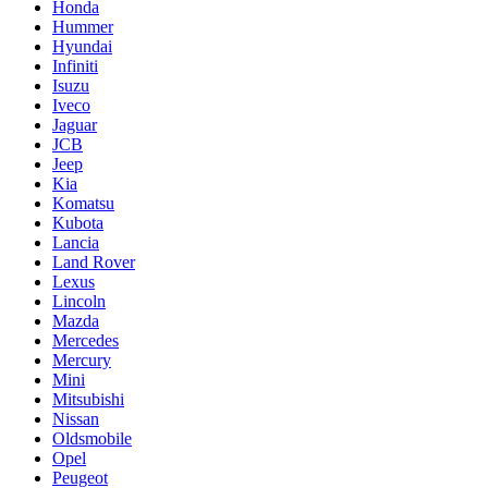
Honda
Hummer
Hyundai
Infiniti
Isuzu
Iveco
Jaguar
JCB
Jeep
Kia
Komatsu
Kubota
Lancia
Land Rover
Lexus
Lincoln
Mazda
Mercedes
Mercury
Mini
Mitsubishi
Nissan
Oldsmobile
Opel
Peugeot