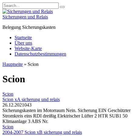
Skip
Search
to
for:
content
Sicherungen und Relais
Belegung Sicherungskasten
Startseite
Über uns
Website-Karte
Datenschutzbestimmungen
Hauptseite
»
Scion
Scion
Scion
Scion xA sicherung und relais
26.12.2021
0
43
Sicherungskasten im Motorraum Nein. Sicherung EIN Geschützter
Stromkreis eins RDI dreißig Elektrischer Lüfter 2 HTR SUB1 50
Klimaanlage 3 ABS Nr.
Scion
2004-2007 Scion xB sicherung und relais