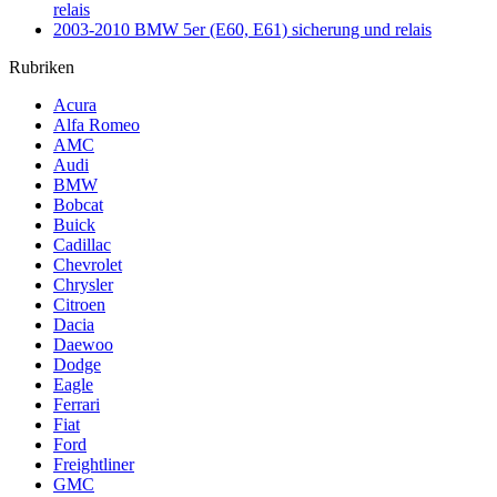
relais
2003-2010 BMW 5er (E60, E61) sicherung und relais
Rubriken
Acura
Alfa Romeo
AMC
Audi
BMW
Bobcat
Buick
Cadillac
Chevrolet
Chrysler
Citroen
Dacia
Daewoo
Dodge
Eagle
Ferrari
Fiat
Ford
Freightliner
GMC