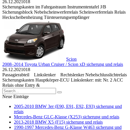
26.12.2021
0
18
Sicherungskasten im Fahrgastraum Instrumententafel J/B
Sicherungsblock Nebelscheinwerferrelais Scheinwerferrelais Relais
Heckscheibenheizung Türsteuerungsempfänger
Scion
2008–2014 Toyota Urban Cruiser / Scion xD sicherung und relais
26.12.2021
0
18
Passagierabteil Linkslenker Rechtslenker Nebelschlusslichtrelais
Sicherungskasten Hauptkörper-ECU Linkslenker: mit: Nr. 2 ACC
Relais ohne Entry &
Search
for:
Neue Einträge
2005-2010 BMW 3er (E90, E91, E92, E93) sicherung und
relais
Mercedes-Benz GLC-Klasse (X253) sicherung und relais
2013-2018 BMW X5 (F15) sicherung und relais
1990-1997 Mercedes-Benz G-Klasse W463 sicherung und