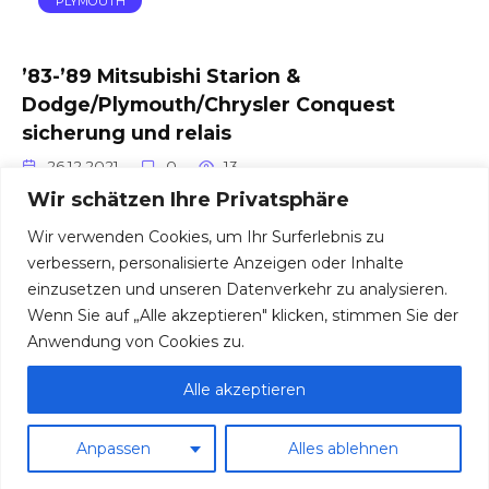
PLYMOUTH
’83-’89 Mitsubishi Starion &
Dodge/Plymouth/Chrysler Conquest
sicherung und relais
26.12.2021
0
13
Wir schätzen Ihre Privatsphäre
Passagierabteil Automatischer Sicherheitsgurt-
Schutzschalter (20A) Sicherungskasten
Wir verwenden Cookies, um Ihr Surferlebnis zu
/ Dedizierte Sicherung: Beheizter, ferngesteuerter
verbessern, personalisierte Anzeigen oder Inhalte
Spiegel (5A) Sicherungskasten
einzusetzen und unseren Datenverkehr zu analysieren.
Wenn Sie auf „Alle akzeptieren" klicken, stimmen Sie der
Anwendung von Cookies zu.
Alle akzeptieren
© 2026 Sicherungen und Relais
Anpassen
Alles ablehnen