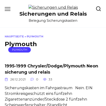
Skip
to
Sicherungen und Relais
content
Belegung Sicherungskasten
HAUPTSEITE
»
PLYMOUTH
Plymouth
PLYMOUTH
1995-1999 Chrysler/Dodge/Plymouth Neon
sicherung und relais
26.12.2021
0
33
Sicherungskasten im Fahrgastraum Nein. EIN
Stromkreisgeschützt eins fünfzehn
Zigarettenanzünder/Steckdose 2 fünfzehn
Scheinwerferschalter (Standlicht