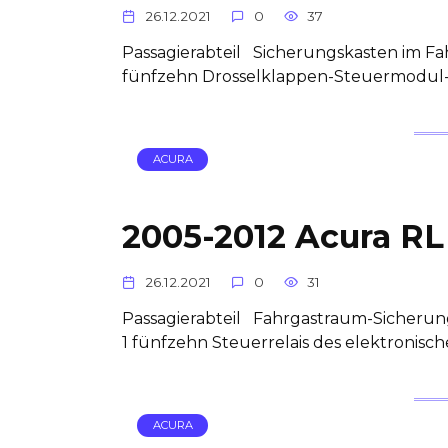
26.12.2021
0
37
Passagierabteil Sicherungskasten im F
fünfzehn Drosselklappen-Steuermodul-
ACURA
2005-2012 Acura RL 
26.12.2021
0
31
Passagierabteil Fahrgastraum-Sicherun
1 fünfzehn Steuerrelais des elektronis
ACURA