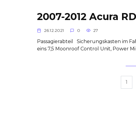
2007-2012 Acura RD
26.12.2021
0
27
Passagierabteil Sicherungskasten im F
eins 7,5 Moonroof Control Unit, Power Mi
Posts
1
pagination