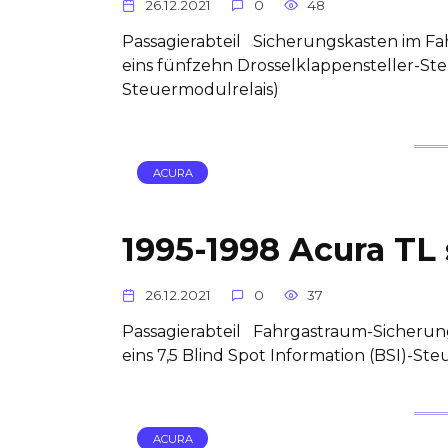
26.12.2021
0
48
Passagierabteil Sicherungskasten im 
eins fünfzehn Drosselklappensteller-St
Steuermodulrelais)
ACURA
1995-1998 Acura TL 
26.12.2021
0
37
Passagierabteil Fahrgastraum-Sicherun
eins 7,5 Blind Spot Information (BSI)-St
ACURA