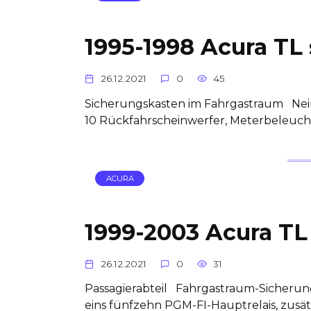
1995-1998 Acura TL 
26.12.2021
0
45
Sicherungskasten im Fahrgastraum Nei
10 Rückfahrscheinwerfer, Meterbeleuc
ACURA
1999-2003 Acura TL 
26.12.2021
0
31
Passagierabteil Fahrgastraum-Sicherun
eins fünfzehn PGM-FI-Hauptrelais, zusä