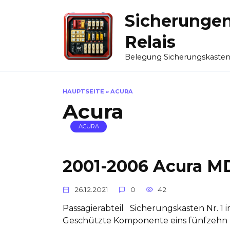
Skip
Sicherunge
to
content
Relais
Belegung Sicherungskaste
HAUPTSEITE
»
ACURA
Acura
ACURA
2001-2006 Acura MD
26.12.2021
0
42
Passagierabteil Sicherungskasten Nr. 1 
Geschützte Komponente eins fünfzehn K