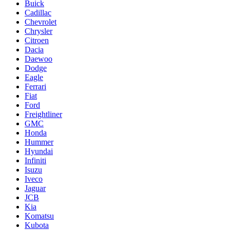
Buick
Cadillac
Chevrolet
Chrysler
Citroen
Dacia
Daewoo
Dodge
Eagle
Ferrari
Fiat
Ford
Freightliner
GMC
Honda
Hummer
Hyundai
Infiniti
Isuzu
Iveco
Jaguar
JCB
Kia
Komatsu
Kubota