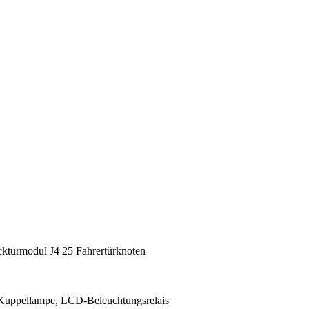
cktürmodul J4 25 Fahrertürknoten
, Kuppellampe, LCD-Beleuchtungsrelais