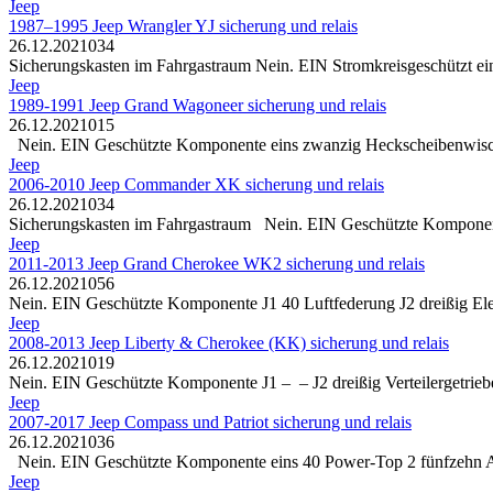
Jeep
1987–1995 Jeep Wrangler YJ sicherung und relais
26.12.2021
0
34
Sicherungskasten im Fahrgastraum Nein. EIN Stromkreisgeschützt ei
Jeep
1989-1991 Jeep Grand Wagoneer sicherung und relais
26.12.2021
0
15
Nein. EIN Geschützte Komponente eins zwanzig Heckscheibenwische
Jeep
2006-2010 Jeep Commander XK sicherung und relais
26.12.2021
0
34
Sicherungskasten im Fahrgastraum Nein. EIN Geschützte Komponente
Jeep
2011-2013 Jeep Grand Cherokee WK2 sicherung und relais
26.12.2021
0
56
Nein. EIN Geschützte Komponente J1 40 Luftfederung J2 dreißig Ele
Jeep
2008-2013 Jeep Liberty & Cherokee (KK) sicherung und relais
26.12.2021
0
19
Nein. EIN Geschützte Komponente J1 – – J2 dreißig Verteilergetrie
Jeep
2007-2017 Jeep Compass und Patriot sicherung und relais
26.12.2021
0
36
Nein. EIN Geschützte Komponente eins 40 Power-Top 2 fünfzehn Al
Jeep