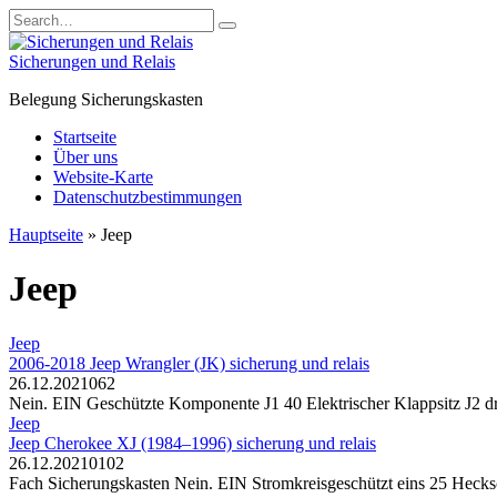
Skip
Search
to
for:
content
Sicherungen und Relais
Belegung Sicherungskasten
Startseite
Über uns
Website-Karte
Datenschutzbestimmungen
Hauptseite
»
Jeep
Jeep
Jeep
2006-2018 Jeep Wrangler (JK) sicherung und relais
26.12.2021
0
62
Nein. EIN Geschützte Komponente J1 40 Elektrischer Klappsitz J2 dr
Jeep
Jeep Cherokee XJ (1984–1996) sicherung und relais
26.12.2021
0
102
Fach Sicherungskasten Nein. EIN Stromkreisgeschützt eins 25 Heck