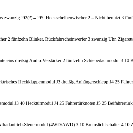
ns zwanzig ’92(?)←’95: Heckscheibenwischer 2 – Nicht benutzt 3 fün
r 2 fünfzehn Blinker, Rückfahrscheinwerfer 3 zwanzig Uhr, Zigaret
 eins dreißig Audio-Verstärker 2 fünfzehn Schiebedachmodul 3 10 Be
ktrisches Heckklappenmodul J3 dreißig Anhängerschlepp J4 25 Fahrert
bemodul J3 40 Hecktürmodul J4 25 Fahrertürknoten J5 25 Beifahrertür
lradantrieb-Steuermodul (4WD/AWD) 3 10 Bremslichtschalter 4 10 Zü