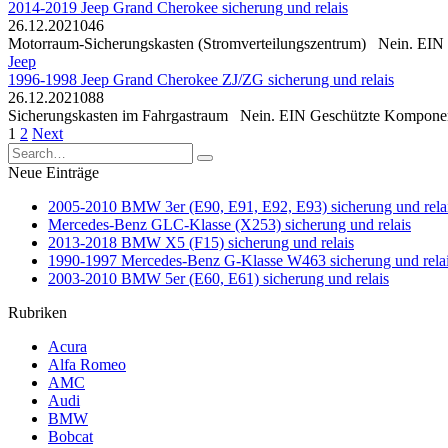
2014-2019 Jeep Grand Cherokee sicherung und relais
26.12.2021
0
46
Motorraum-Sicherungskasten (Stromverteilungszentrum) Nein. EIN G
Jeep
1996-1998 Jeep Grand Cherokee ZJ/ZG sicherung und relais
26.12.2021
0
88
Sicherungskasten im Fahrgastraum Nein. EIN Geschützte Komponente
Posts
1
2
Next
pagination
Search
for:
Neue Einträge
2005-2010 BMW 3er (E90, E91, E92, E93) sicherung und rela
Mercedes-Benz GLC-Klasse (X253) sicherung und relais
2013-2018 BMW X5 (F15) sicherung und relais
1990-1997 Mercedes-Benz G-Klasse W463 sicherung und rela
2003-2010 BMW 5er (E60, E61) sicherung und relais
Rubriken
Acura
Alfa Romeo
AMC
Audi
BMW
Bobcat