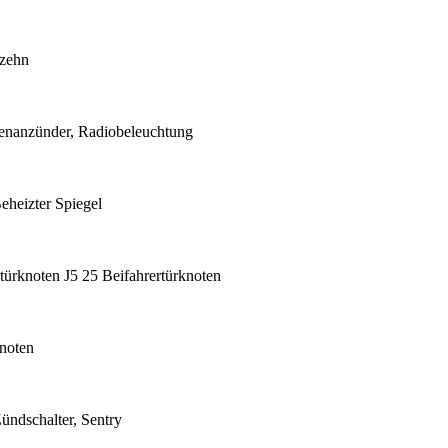
fzehn
tenanzünder, Radiobeleuchtung
heizter Spiegel
ürknoten J5 25 Beifahrertürknoten
knoten
ndschalter, Sentry