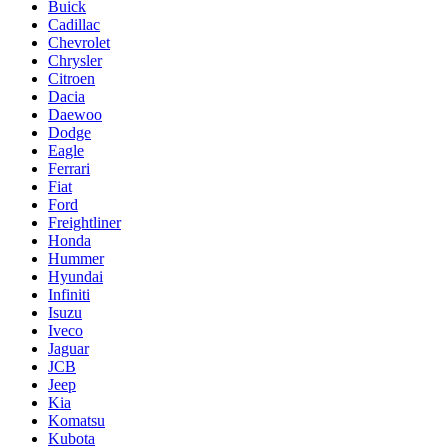
Buick
Cadillac
Chevrolet
Chrysler
Citroen
Dacia
Daewoo
Dodge
Eagle
Ferrari
Fiat
Ford
Freightliner
Honda
Hummer
Hyundai
Infiniti
Isuzu
Iveco
Jaguar
JCB
Jeep
Kia
Komatsu
Kubota