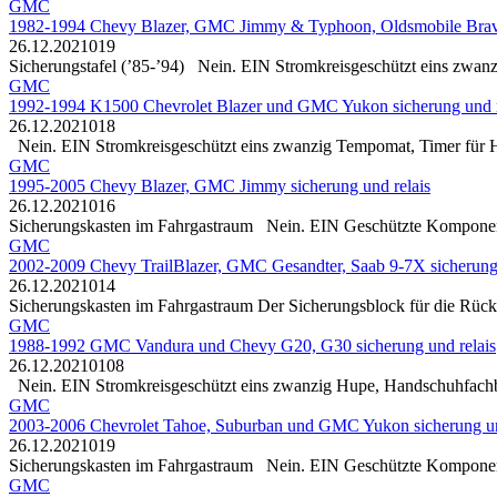
GMC
1982-1994 Chevy Blazer, GMC Jimmy & Typhoon, Oldsmobile Bravad
26.12.2021
0
19
Sicherungstafel (’85-’94) Nein. EIN Stromkreisgeschützt eins zwa
GMC
1992-1994 K1500 Chevrolet Blazer und GMC Yukon sicherung und r
26.12.2021
0
18
Nein. EIN Stromkreisgeschützt eins zwanzig Tempomat, Timer für Hec
GMC
1995-2005 Chevy Blazer, GMC Jimmy sicherung und relais
26.12.2021
0
16
Sicherungskasten im Fahrgastraum Nein. EIN Geschützte Komponente
GMC
2002-2009 Chevy TrailBlazer, GMC Gesandter, Saab 9-7X sicherung 
26.12.2021
0
14
Sicherungskasten im Fahrgastraum Der Sicherungsblock für die Rücksit
GMC
1988-1992 GMC Vandura und Chevy G20, G30 sicherung und relais
26.12.2021
0
108
Nein. EIN Stromkreisgeschützt eins zwanzig Hupe, Handschuhfachbel
GMC
2003-2006 Chevrolet Tahoe, Suburban und GMC Yukon sicherung un
26.12.2021
0
19
Sicherungskasten im Fahrgastraum Nein. EIN Geschützte Komponen
GMC