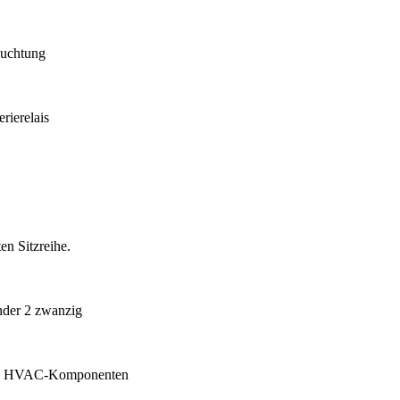
euchtung
rierelais
en Sitzreihe.
nder 2 zwanzig
2 10 HVAC-Komponenten