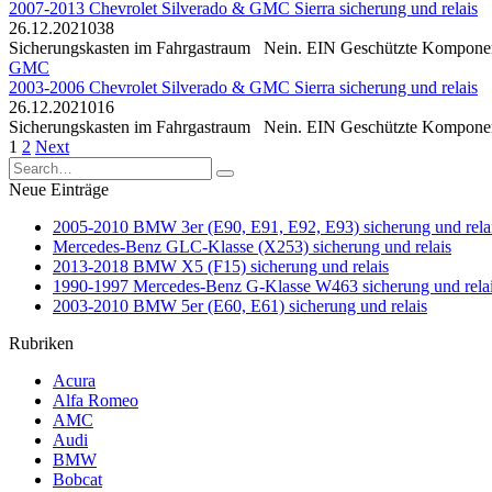
2007-2013 Chevrolet Silverado & GMC Sierra sicherung und relais
26.12.2021
0
38
Sicherungskasten im Fahrgastraum Nein. EIN Geschützte Komponent
GMC
2003-2006 Chevrolet Silverado & GMC Sierra sicherung und relais
26.12.2021
0
16
Sicherungskasten im Fahrgastraum Nein. EIN Geschützte Komponen
Posts
1
2
Next
pagination
Search
for:
Neue Einträge
2005-2010 BMW 3er (E90, E91, E92, E93) sicherung und rela
Mercedes-Benz GLC-Klasse (X253) sicherung und relais
2013-2018 BMW X5 (F15) sicherung und relais
1990-1997 Mercedes-Benz G-Klasse W463 sicherung und rela
2003-2010 BMW 5er (E60, E61) sicherung und relais
Rubriken
Acura
Alfa Romeo
AMC
Audi
BMW
Bobcat