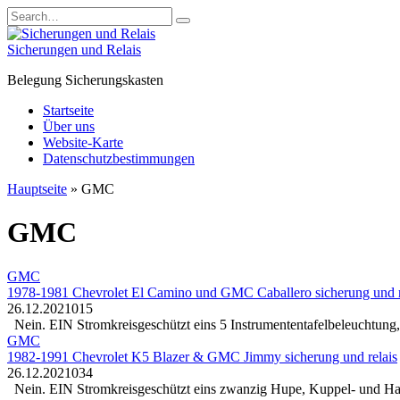
Skip
Search
to
for:
content
Sicherungen und Relais
Belegung Sicherungskasten
Startseite
Über uns
Website-Karte
Datenschutzbestimmungen
Hauptseite
»
GMC
GMC
GMC
1978-1981 Chevrolet El Camino und GMC Caballero sicherung und r
26.12.2021
0
15
Nein. EIN Stromkreisgeschützt eins 5 Instrumententafelbeleuchtun
GMC
1982-1991 Chevrolet K5 Blazer & GMC Jimmy sicherung und relais
26.12.2021
0
34
Nein. EIN Stromkreisgeschützt eins zwanzig Hupe, Kuppel- und Han