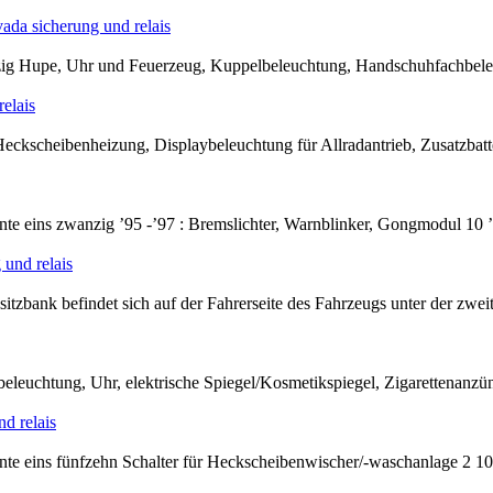
a sicherung und relais
nzig Hupe, Uhr und Feuerzeug, Kuppelbeleuchtung, Handschuhfachbel
elais
kscheibenheizung, Displaybeleuchtung für Allradantrieb, Zusatzbatte
 eins zwanzig ’95 -’97 : Bremslichter, Warnblinker, Gongmodul 10 ’
und relais
zbank befindet sich auf der Fahrerseite des Fahrzeugs unter der zweit
euchtung, Uhr, elektrische Spiegel/Kosmetikspiegel, Zigarettenanzü
d relais
te eins fünfzehn Schalter für Heckscheibenwischer/-waschanlage 