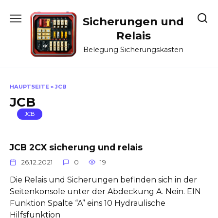
Skip
to
Sicherungen und
content
Relais
Belegung Sicherungskasten
HAUPTSEITE
»
JCB
JCB
JCB
JCB 2CX sicherung und relais
26.12.2021
0
19
Die Relais und Sicherungen befinden sich in der
Seitenkonsole unter der Abdeckung A. Nein. EIN
Funktion Spalte “A” eins 10 Hydraulische
Hilfsfunktion