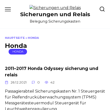
Skip
to
Sicherungen und Relais
content
Belegung Sicherungskasten
HAUPTSEITE
»
HONDA
Honda
HONDA
2011–2017 Honda Odyssey sicherung und
relais
26.12.2021
0
42
Passagierabteil Sicherungskasten Nr. 1 Steuergerät
für Reifendrucküberwachungssystem (TPMS)
Messgerätesteuermodul Steuergerät für
Leuchtweitenregulierung