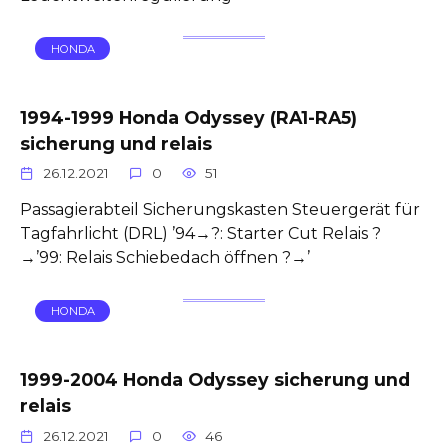
HONDA
1994-1999 Honda Odyssey (RA1-RA5)
sicherung und relais
26.12.2021
0
51
Passagierabteil Sicherungskasten Steuergerät für
Tagfahrlicht (DRL) ’94→?: Starter Cut Relais ?
→’99: Relais Schiebedach öffnen ?→’
HONDA
1999-2004 Honda Odyssey sicherung und
relais
26.12.2021
0
46