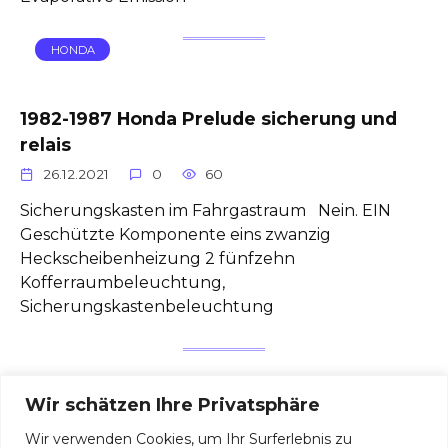
HONDA
1982-1987 Honda Prelude sicherung und
relais
26.12.2021
0
60
Sicherungskasten im Fahrgastraum Nein. EIN
Geschützte Komponente eins zwanzig
Heckscheibenheizung 2 fünfzehn
Kofferraumbeleuchtung,
Sicherungskastenbeleuchtung
Posts
1
2
…
4
Next
Wir schätzen Ihre Privatsphäre
pagination
Wir verwenden Cookies, um Ihr Surferlebnis zu