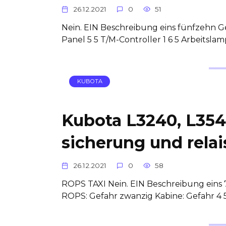
26.12.2021
0
51
Nein. EIN Beschreibung eins fünfzehn G
Panel 5 5 T/M-Controller 1 6 5 Arbeitsla
KUBOTA
Kubota L3240, L354
sicherung und relai
26.12.2021
0
58
ROPS TAXI Nein. EIN Beschreibung eins 
ROPS: Gefahr zwanzig Kabine: Gefahr 4 5