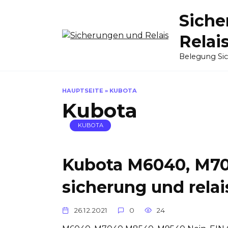
Skip
Siche
to
content
Relai
Belegung Si
HAUPTSEITE
»
KUBOTA
Kubota
KUBOTA
Kubota M6040, M7
sicherung und relai
26.12.2021
0
24