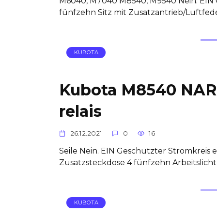
M6040, M7040 M8540, M9540 Nein. EIN Ge
fünfzehn Sitz mit Zusatzantrieb/Luftfed
KUBOTA
Kubota M8540 NAR
relais
26.12.2021
0
16
Seile Nein. EIN Geschützter Stromkreis 
Zusatzsteckdose 4 fünfzehn Arbeitslicht 
KUBOTA