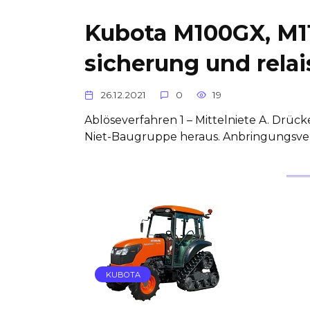
Kubota M100GX, M1
sicherung und relai
26.12.2021
0
19
Ablöseverfahren 1 – Mittelniete A. Drücke
Niet-Baugruppe heraus. Anbringungsver
KUBOTA