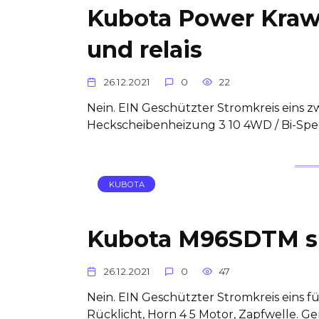
Kubota Power Kraw
und relais
26.12.2021
0
22
Nein. EIN Geschützter Stromkreis eins 
Heckscheibenheizung 3 10 4WD / Bi-Spe
KUBOTA
Kubota M96SDTM si
26.12.2021
0
47
Nein. EIN Geschützter Stromkreis eins fü
Rücklicht, Horn 4 5 Motor, Zapfwelle. G