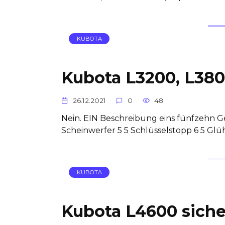
KUBOTA
Kubota L3200, L380
26.12.2021
0
48
Nein. EIN Beschreibung eins fünfzehn Ge
Scheinwerfer 5 5 Schlüsselstopp 6 5 Glüh
KUBOTA
Kubota L4600 siche