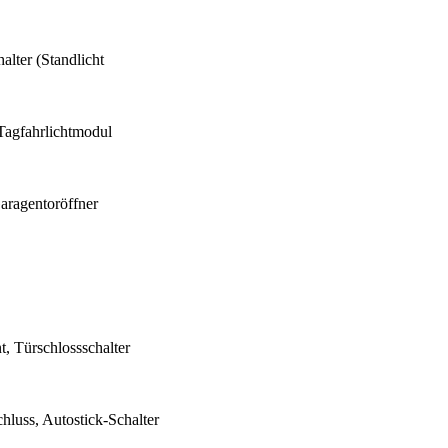
lter (Standlicht
Tagfahrlichtmodul
aragentoröffner
 Türschlossschalter
luss, Autostick-Schalter