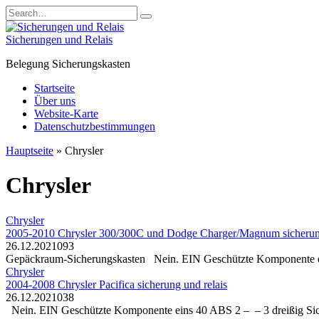
Skip
Search
to
for:
content
Sicherungen und Relais
Belegung Sicherungskasten
Startseite
Über uns
Website-Karte
Datenschutzbestimmungen
Hauptseite
»
Chrysler
Chrysler
Chrysler
2005-2010 Chrysler 300/300C und Dodge Charger/Magnum sicherung
26.12.2021
0
93
Gepäckraum-Sicherungskasten Nein. EIN Geschützte Komponente ei
Chrysler
2004-2008 Chrysler Pacifica sicherung und relais
26.12.2021
0
38
Nein. EIN Geschützte Komponente eins 40 ABS 2 – – 3 dreißig Sic