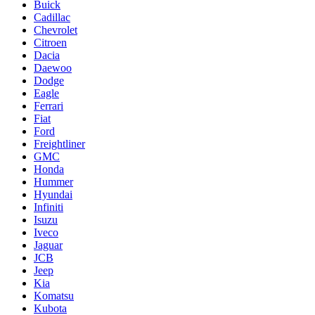
Buick
Cadillac
Chevrolet
Citroen
Dacia
Daewoo
Dodge
Eagle
Ferrari
Fiat
Ford
Freightliner
GMC
Honda
Hummer
Hyundai
Infiniti
Isuzu
Iveco
Jaguar
JCB
Jeep
Kia
Komatsu
Kubota