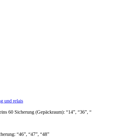
 und relais
ns 60 Sicherung (Gepäckraum): “14”, “36”, “
herung: “46”, “47”, “48”