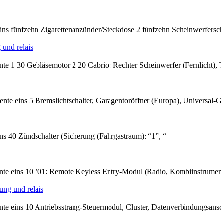
s fünfzehn Zigarettenanzünder/Steckdose 2 fünfzehn Scheinwerferscha
 und relais
 1 30 Gebläsemotor 2 20 Cabrio: Rechter Scheinwerfer (Fernlicht), 
 eins 5 Bremslichtschalter, Garagentoröffner (Europa), Universal-G
 40 Zündschalter (Sicherung (Fahrgastraum): “1”, “
e eins 10 ’01: Remote Keyless Entry-Modul (Radio, Kombiinstrument,
ng und relais
eins 10 Antriebsstrang-Steuermodul, Cluster, Datenverbindungsansch