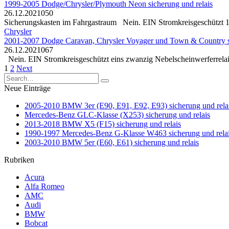
1999-2005 Dodge/Chrysler/Plymouth Neon sicherung und relais
26.12.2021
0
50
Sicherungskasten im Fahrgastraum Nein. EIN Stromkreisgeschützt 1 10
Chrysler
2001-2007 Dodge Caravan, Chrysler Voyager und Town & Country si
26.12.2021
0
67
Nein. EIN Stromkreisgeschützt eins zwanzig Nebelscheinwerferrelais,
Posts
1
2
Next
pagination
Search
for:
Neue Einträge
2005-2010 BMW 3er (E90, E91, E92, E93) sicherung und rela
Mercedes-Benz GLC-Klasse (X253) sicherung und relais
2013-2018 BMW X5 (F15) sicherung und relais
1990-1997 Mercedes-Benz G-Klasse W463 sicherung und rela
2003-2010 BMW 5er (E60, E61) sicherung und relais
Rubriken
Acura
Alfa Romeo
AMC
Audi
BMW
Bobcat