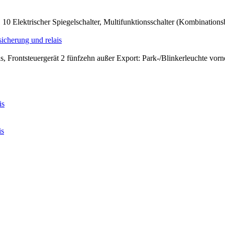
 Elektrischer Spiegelschalter, Multifunktionsschalter (Kombinationsb
cherung und relais
 Frontsteuergerät 2 fünfzehn außer Export: Park-/Blinkerleuchte vorne
is
is