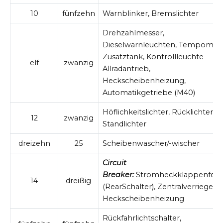
10
fünfzehn
Warnblinker, Bremslichter
Drehzahlmesser,
Dieselwarnleuchten, Tempomat,
Zusatztank, Kontrollleuchte
elf
zwanzig
Allradantrieb,
Heckscheibenheizung,
Automatikgetriebe (M40)
Höflichkeitslichter, Rücklichter u
12
zwanzig
Standlichter
dreizehn
25
Scheibenwascher/-wischer
Circuit
Breaker:
Stromheckklappenfens
14
dreißig
(RearSchalter), Zentralverriegelu
Heckscheibenheizung
Rückfahrlichtschalter,