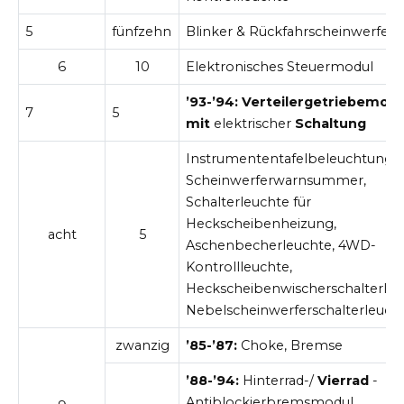
5
fünfzehn
Blinker & Rückfahrscheinwerfer
6
10
Elektronisches Steuermodul
’93-’94: Verteilergetriebemodu
7
5
mit
elektrischer
Schaltung
Instrumententafelbeleuchtung,
Scheinwerferwarnsummer,
Schalterleuchte für
Heckscheibenheizung,
acht
5
Aschenbecherleuchte, 4WD-
Kontrollleuchte,
Heckscheibenwischerschalterleu
Nebelscheinwerferschalterleuch
zwanzig
’85-’87:
Choke, Bremse
’88-’94:
Hinterrad-/
Vierrad
-
Antiblockierbremsmodul,