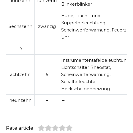
fünfzehn
fünfzehn
Blinkerblinker
Hupe, Fracht- und
Kuppelbeleuchtung,
Sechszehn
zwanzig
Scheinwerferwarnung, Feuerzeu
Uhr
17
–
–
Instrumententafelbeleuchtung,
Lichtschalter Rheostat,
achtzehn
5
Scheinwerferwarnung,
Schalterleuchte
Heckscheibenheizung
neunzehn
–
–
Rate article