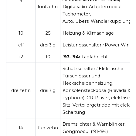
9
fünfzehn
Digitalradio-Adaptermodul,
Tachometer,
Auto. Übers. Wandlerkupplung
10
25
Heizung & Klimaanlage
elf
dreißig
Leistungsschalter
:
Power Windo
12
10
’93-’94:
Tagfahrlicht
Schutzschalter
:
Elektrische
Türschlösser und
Heckscheibenheizung,
dreizehn
dreißig
Konsolensteckdose (Bravada &
Typhoon), CD-Player, elektrische
Sitz, Verteilergetriebe mit elektri
Schaltung
Bremslichter & Warnblinker,
14
fünfzehn
Gongmodul (’91-’94)