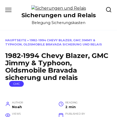
Skip
to
Sicherungen und Relais
content
Belegung Sicherungskasten
HAUPTSEITE
»
1982-1994 CHEVY BLAZER, GMC JIMMY &
TYPHOON, OLDSMOBILE BRAVADA SICHERUNG UND RELAIS
1982-1994 Chevy Blazer, GMC
Jimmy & Typhoon,
Oldsmobile Bravada
sicherung und relais
GMC
AUTHOR
READING
Noah
2 min
VIEWS
PUBLISHED BY