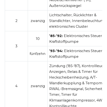
Außenrückspiegel
Lichtschalter, Rücklichter &
2
zwanzig
Standlichter, Innenbeleuchtung,
elektronisches Cluster
’85-’92:
Elektronisches Steuerger
10
Kraftstoffpumpe
3
’93-’94:
Elektronisches Steuerger
fünfzehn
Kraftstoffpumpe
Zündung (’85-’87), Kontrollleuch
Anzeigen, Relais & Timer für
Heckscheibenheizung, A/T-
Wandlerkupplung & Tempomat,
4
zwanzig
RWAL-Bremssignal, Sicherheitsg
Timer, Timer für
Klimaanlagenkompressor, 4WD-
Kontrollleuchte