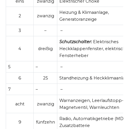
eins
zwanzig
Elektrischer Choke
Heizung & Klimaanlage,
2
zwanzig
Generatoranzeige
3
–
–
Schutzschalter:
Elektrisches
4
dreißig
Heckklappenfenster, elektrische
Fensterheber
5
–
–
6
25
Standheizung & Heckklimaanlag
7
–
–
Warnanzeigen, Leerlaufstopp-
acht
zwanzig
Magnetventil, Warnleuchten
Radio, Automatikgetriebe (MD8),
9
fünfzehn
Zusatzbatterie