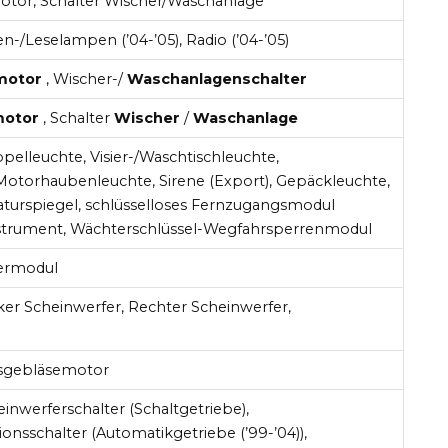
tor, Schalter Wischer/Waschanlage
n-/Leselampen (’04-’05), Radio (’04-’05)
motor
, Wischer-/
Waschanlagenschalter
motor
, Schalter
Wischer
/
Waschanlage
pelleuchte, Visier-/Waschtischleuchte,
Motorhaubenleuchte, Sirene (Export), Gepäckleuchte,
urspiegel, schlüsselloses Fernzugangsmodul
nstrument, Wächterschlüssel-Wegfahrsperrenmodul
ermodul
ker Scheinwerfer, Rechter Scheinwerfer,
sgebläsemotor
inwerferschalter (Schaltgetriebe),
ionsschalter (Automatikgetriebe (’99-’04)),