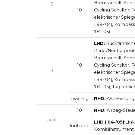
Bremsschalt-Sperr
6
10
Cycling Schalter, 
elektrischer Spiege
(’99-’04), Kompass
’04-’05)
LHD:
Rückfahrschei
Park-/Neutralposit
Bremsschalt-Sperr
10
Cycling Schalter, 
7
elektrischer Spiege
(’99-’04), Kompass
’04-’05), Tagfahrlic
zwanzig
RHD:
A/C-Heizung
10
RHD:
Airbag-Steu
acht
LHD
(’04-’05):
Link
fünfzehn
Kombiinstrument