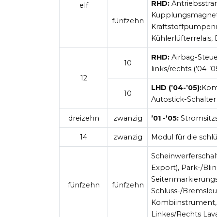
RHD:
Antriebsstr
elf
Kupplungsmagnet (
fünfzehn
Kraftstoffpumpenr
Kühlerlüfterrelais
RHD:
Airbag-Steue
10
links/rechts (’04-’0
12
LHD
(’04-’05):
Komb
10
Autostick-Schalter
dreizehn
zwanzig
’01 -’05:
Stromsitzs
14
zwanzig
Modul für die sch
Scheinwerferschalt
Export), Park-/Bli
Seitenmarkierungs
fünfzehn
fünfzehn
Schluss-/Bremsleu
Kombiinstrument, 
Linkes/Rechts Lava