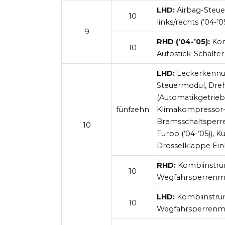
LHD:
Airbag-Steue
10
links/rechts (’04-’0
9
RHD
(’04-’05):
Kom
10
Autostick-Schalter
LHD:
Leckerkennun
Steuermodul, Dr
(Automatikgetriebe
fünfzehn
Klimakompressor-Ku
Bremsschaltsperre-
10
Turbo (’04-’05)), K
Drosselklappe Einl
RHD:
Kombiinstrum
10
Wegfahrsperrenm
LHD:
Kombiinstrum
10
Wegfahrsperrenm