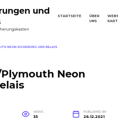
rungen und
STARTSEITE
ÜBER
WEBS
s
UNS
KART
cherungskasten
UTH NEON SICHERUNG UND RELAIS
/Plymouth Neon
elais
VIEWS
PUBLISHED BY
35
26.12.2021