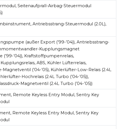
rmodul, Seitenaufprall-Airbag-Steuermodul
5)
biinstrument, Antriebsstrang-Steuermodul (2.0L),
gspumpe (außer Export (’99-’04)), Antriebsstrang-
ehmomentwandler-Kupplungsmagnet
 (’99-’04)), Kraftstoffpumpenrelais,
pplungsrelais, ABS, Kühler Lüfterrelais,
Magnetventil (’04-’05), Kühlerlüfter-Low-Relais (2.4L
ühlerlüfter-Hochrelais (2.4L Turbo (’04-’05)),
assdruck-Magnetventil (2.4L Turbo (’04-’05))
ent, Remote Keyless Entry Modul, Sentry Key
odul
ent, Remote Keyless Entry Modul, Sentry Key
odul