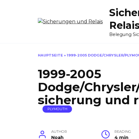
Skip
Siche
to
content
Relai
Belegung Si
HAUPTSEITE
»
1999-2005 DODGE/CHRYSLER/PLYMO
1999-2005
Dodge/Chrysler
sicherung und r
PLYMOUTH
AUTHOR
READING
Noah
4 min