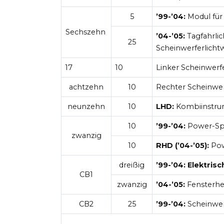
5
’99-’04:
Modul für
Sechszehn
’04-’05:
Tagfahrlic
25
Scheinwerferlicht
17
10
Linker Scheinwerf
achtzehn
10
Rechter Scheinwerf
neunzehn
10
LHD:
Kombiinstru
10
’99-’04:
Power-Sp
zwanzig
10
RHD
(’04-’05):
Pow
dreißig
’99-’04: Elektris
CB1
zwanzig
’04-’05:
Fensterh
CB2
25
’99-’04:
Scheinwerf