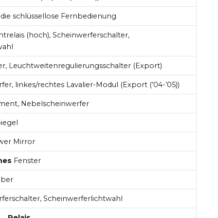
 die schlüssellose Fernbedienung
htrelais (hoch), Scheinwerferschalter,
wahl
er, Leuchtweitenregulierungsschalter (Export)
er, linkes/rechtes Lavalier-Modul (Export (’04-’05))
ment, Nebelscheinwerfer
iegel
er Mirror
ches
Fenster
eber
erschalter, Scheinwerferlichtwahl
Relais