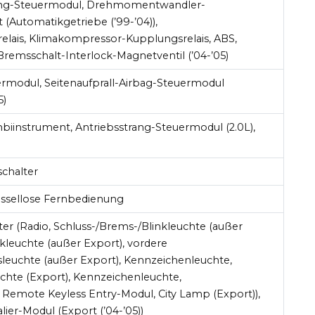
ang-Steuermodul, Drehmomentwandler-
Automatikgetriebe (’99-’04)),
elais, Klimakompressor-Kupplungsrelais, ABS,
, Bremsschalt-Interlock-Magnetventil (’04-’05)
rmodul, Seitenaufprall-Airbag-Steuermodul
5)
iinstrument, Antriebsstrang-Steuermodul (2.0L),
chalter
lüssellose Fernbedienung
er (Radio, Schluss-/Brems-/Blinkleuchte (außer
nkleuchte (außer Export), vordere
leuchte (außer Export), Kennzeichenleuchte,
chte (Export), Kennzeichenleuchte,
Remote Keyless Entry-Modul, City Lamp (Export)),
lier-Modul (Export (’04-’05))