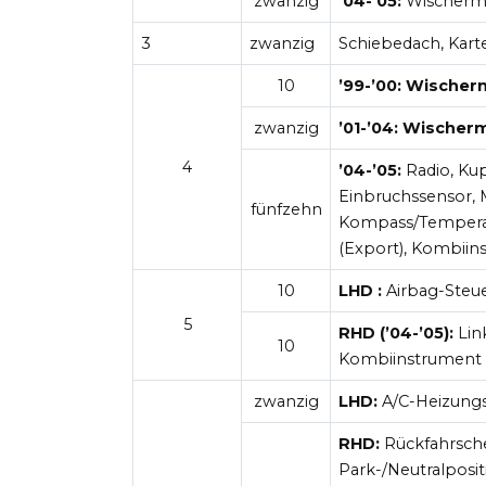
zwanzig
’04-’05:
Wischermo
3
zwanzig
Schiebedach, Karte
10
’99-’00: Wischer
zwanzig
’01-’04: Wischer
4
’04-’05:
Radio, Kup
Einbruchssensor, 
fünfzehn
Kompass/Temperat
(Export), Kombii
10
LHD
:
Airbag-Steu
5
RHD
(’04-’05):
Lin
10
Kombiinstrument
zwanzig
LHD:
A/C-Heizung
RHD:
Rückfahrsche
Park-/Neutralposit