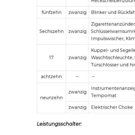
Heckscheibenzufuh
fünfzehn
zwanzig
Blinker und Rückfa
Zigarettenanzünder
Sechszehn
zwanzig
Schlüsselwarnsumm
Impulswischer, Kli
Kuppel- und Segell
17
zwanzig
Waschtischleuchte,
Türschlösser und h
achtzehn
–
–
Instrumentenanzeig
zwanzig
Tempomat
neunzehn
zwanzig
Elektrischer Choke
Leistungsschalter: