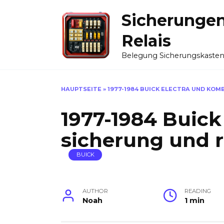
Skip
Sicherunge
to
content
Relais
Belegung Sicherungskaste
HAUPTSEITE
»
1977-1984 BUICK ELECTRA UND KOM
1977-1984 Buick
sicherung und r
BUICK
AUTHOR
READING
Noah
1 min