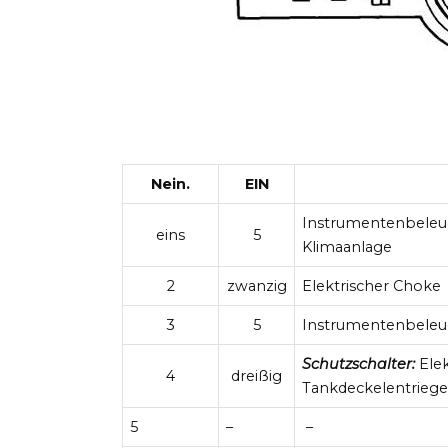
Nein.
EIN
Instrumentenbeleu
eins
5
Klimaanlage
2
zwanzig
Elektrischer Choke
3
5
Instrumentenbeleu
Schutzschalter:
Elek
4
dreißig
Tankdeckelentrieg
5
–
–