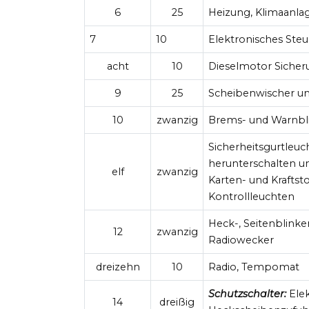
6
25
Heizung, Klimaanla
7
10
Elektronisches Ste
acht
10
Dieselmotor Sicher
9
25
Scheibenwischer u
10
zwanzig
Brems- und Warnbl
Sicherheitsgurtleu
herunterschalten un
elf
zwanzig
Karten- und Krafts
Kontrollleuchten
Heck-, Seitenblinke
12
zwanzig
Radiowecker
dreizehn
10
Radio, Tempomat
Schutzschalter:
Elek
14
dreißig