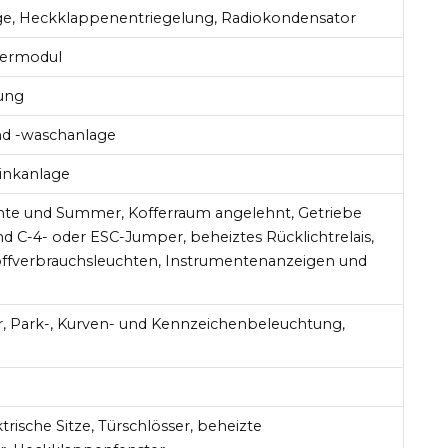
ge, Heckklappenentriegelung, Radiokondensator
uermodul
ung
nd -waschanlage
inkanlage
chte und Summer, Kofferraum angelehnt, Getriebe
d C-4- oder ESC-Jumper, beheiztes Rücklichtrelais,
toffverbrauchsleuchten, Instrumentenanzeigen und
r, Park-, Kurven- und Kennzeichenbeleuchtung,
trische Sitze, Türschlösser, beheizte