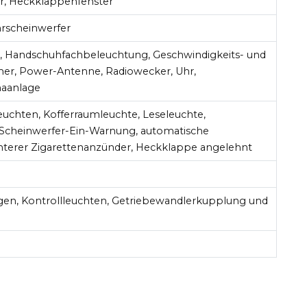
r, Heckklappenfenster
hrscheinwerfer
, Handschuhfachbeleuchtung, Geschwindigkeits- und
er, Power-Antenne, Radiowecker, Uhr,
maanlage
euchten, Kofferraumleuchte, Leseleuchte,
 Scheinwerfer-Ein-Warnung, automatische
interer Zigarettenanzünder, Heckklappe angelehnt
en, Kontrollleuchten, Getriebewandlerkupplung und