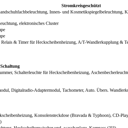
Stromkreisgeschützt
andschuhfachbeleuchtung, Innen- und Kosmetikspiegelbeleuchtung, K
leuchtung, elektronisches Cluster
mpe
mpe
, Relais & Timer für Heckscheibenheizung, A/T-Wandlerkupplung & T
Schaltung
ummer, Schalterleuchte für Heckscheibenheizung, Aschenbecherleucht
odul, Digitalradio-Adaptermodul, Tachometer, Auto. Übers. Wandler
scheibenheizung, Konsolensteckdose (Bravada & Typhoon), CD-Player, e
)
chtung, Heckscheibenwischer und -waschanlage, Kompass (’93)