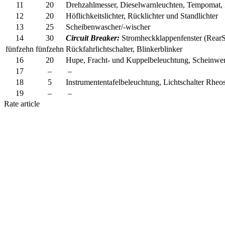
11
20
Drehzahlmesser, Dieselwarnleuchten, Tempomat, Z
12
20
Höflichkeitslichter, Rücklichter und Standlichter
13
25
Scheibenwascher/-wischer
14
30
Circuit Breaker:
Stromheckklappenfenster (RearSc
fünfzehn
fünfzehn
Rückfahrlichtschalter, Blinkerblinker
16
20
Hupe, Fracht- und Kuppelbeleuchtung, Scheinwe
17
–
–
18
5
Instrumententafelbeleuchtung, Lichtschalter Rhe
19
–
–
Rate article