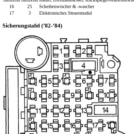
16
25
Scheibenwischer & -wascher
17
3
Elektronisches Steuermodul
Sicherungstafel (’82-’84)