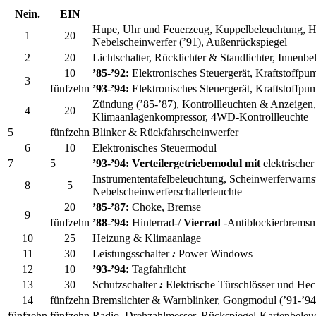
Nein.
EIN
Hupe, Uhr und Feuerzeug, Kuppelbeleuchtung, H
1
20
Nebelscheinwerfer (’91), Außenrückspiegel
2
20
Lichtschalter, Rücklichter & Standlichter, Innenbe
10
’85-’92:
Elektronisches Steuergerät, Kraftstoffpu
3
fünfzehn
’93-’94:
Elektronisches Steuergerät, Kraftstoffpu
Zündung (’85-’87), Kontrollleuchten & Anzeigen
4
20
Klimaanlagenkompressor, 4WD-Kontrollleuchte
5
fünfzehn
Blinker & Rückfahrscheinwerfer
6
10
Elektronisches Steuermodul
7
5
’93-’94: Verteilergetriebemodul mit
elektrischer
Instrumententafelbeleuchtung, Scheinwerferwarns
8
5
Nebelscheinwerferschalterleuchte
20
’85-’87:
Choke, Bremse
9
fünfzehn
’88-’94:
Hinterrad-/
Vierrad
-Antiblockierbremsm
10
25
Heizung & Klimaanlage
11
30
Leistungsschalter
:
Power Windows
12
10
’93-’94:
Tagfahrlicht
13
30
Schutzschalter
:
Elektrische Türschlösser und Heck
14
fünfzehn
Bremslichter & Warnblinker, Gongmodul (’91-’94
fünfzehn
fünfzehn
Radio, Drehzahlmesser, Rückspiegel-Kartenbeleu