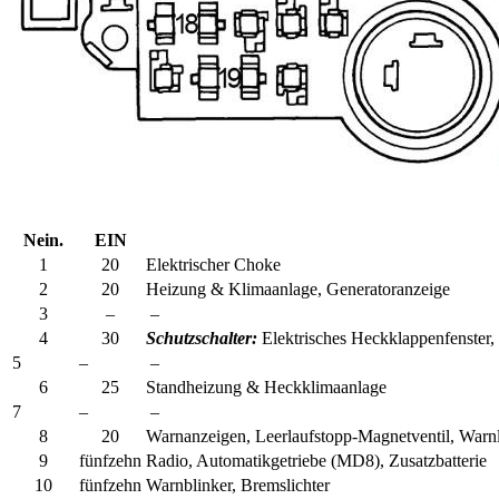
Nein.
EIN
1
20
Elektrischer Choke
2
20
Heizung & Klimaanlage, Generatoranzeige
3
–
–
4
30
Schutzschalter:
Elektrisches Heckklappenfenster, 
5
–
–
6
25
Standheizung & Heckklimaanlage
7
–
–
8
20
Warnanzeigen, Leerlaufstopp-Magnetventil, Warn
9
fünfzehn
Radio, Automatikgetriebe (MD8), Zusatzbatterie
10
fünfzehn
Warnblinker, Bremslichter