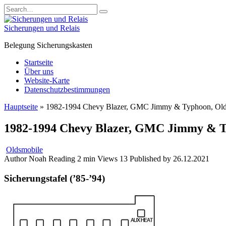
Skip
Search
to
for:
content
Sicherungen und Relais
Belegung Sicherungskasten
Startseite
Über uns
Website-Karte
Datenschutzbestimmungen
Hauptseite
»
1982-1994 Chevy Blazer, GMC Jimmy & Typhoon, Oldsm
1982-1994 Chevy Blazer, GMC Jimmy & Ty
Oldsmobile
Author
Noah
Reading
2 min
Views
13
Published by
26.12.2021
Sicherungstafel (’85-’94)