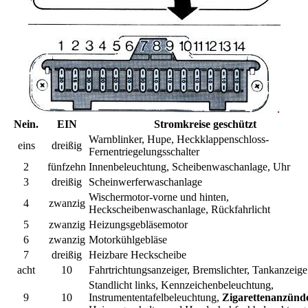
Nein.
EIN
Stromkreise geschützt
Warnblinker, Hupe, Heckklappenschloss-
eins
dreißig
Fernentriegelungsschalter
2
fünfzehn
Innenbeleuchtung, Scheibenwaschanlage, Uhr
3
dreißig
Scheinwerferwaschanlage
Wischermotor-vorne und hinten,
4
zwanzig
Heckscheibenwaschanlage, Rückfahrlicht
5
zwanzig
Heizungsgebläsemotor
6
zwanzig
Motorkühlgebläse
7
dreißig
Heizbare Heckscheibe
acht
10
Fahrtrichtungsanzeiger, Bremslichter, Tankanzeige
Standlicht links, Kennzeichenbeleuchtung,
9
10
Instrumententafelbeleuchtung,
Zigarettenanzünd