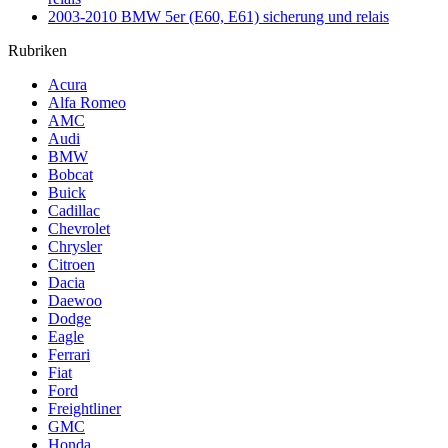
2003-2010 BMW 5er (E60, E61) sicherung und relais
Rubriken
Acura
Alfa Romeo
AMC
Audi
BMW
Bobcat
Buick
Cadillac
Chevrolet
Chrysler
Citroen
Dacia
Daewoo
Dodge
Eagle
Ferrari
Fiat
Ford
Freightliner
GMC
Honda