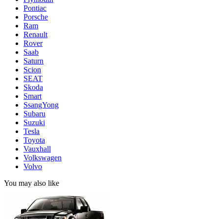
Pontiac
Porsche
Ram
Renault
Rover
Saab
Saturn
Scion
SEAT
Skoda
Smart
SsangYong
Subaru
Suzuki
Tesla
Toyota
Vauxhall
Volkswagen
Volvo
You may also like