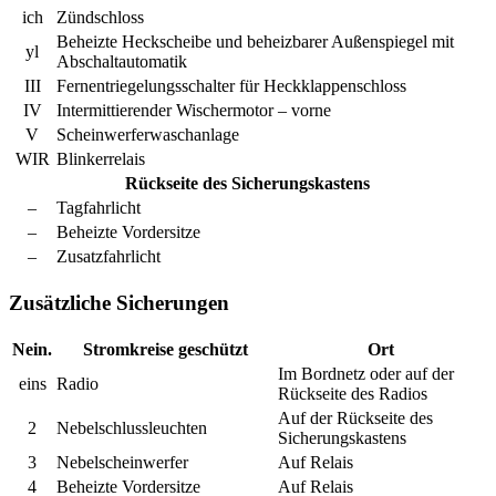
ich
Zündschloss
Beheizte Heckscheibe und beheizbarer Außenspiegel mit
yl
Abschaltautomatik
III
Fernentriegelungsschalter für Heckklappenschloss
IV
Intermittierender Wischermotor – vorne
V
Scheinwerferwaschanlage
WIR
Blinkerrelais
Rückseite des Sicherungskastens
–
Tagfahrlicht
–
Beheizte Vordersitze
–
Zusatzfahrlicht
Zusätzliche Sicherungen
Nein.
Stromkreise geschützt
Ort
Im Bordnetz oder auf der
eins
Radio
Rückseite des Radios
Auf der Rückseite des
2
Nebelschlussleuchten
Sicherungskastens
3
Nebelscheinwerfer
Auf Relais
4
Beheizte Vordersitze
Auf Relais