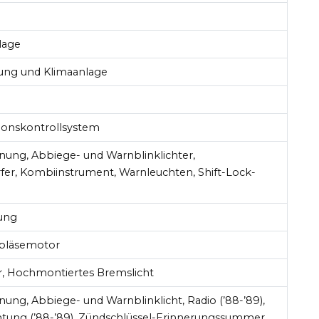
lage
zung und Klimaanlage
ionskontrollsystem
nung, Abbiege- und Warnblinklichter,
fer, Kombiinstrument, Warnleuchten, Shift-Lock-
ung
ebläsemotor
r, Hochmontiertes Bremslicht
nung, Abbiege- und Warnblinklicht, Radio (’88-’89),
tung (’88-’89), Zündschlüssel-Erinnerungssummer