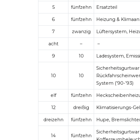
5
fünfzehn
Ersatzteil
6
fünfzehn
Heizung & Klimaan
7
zwanzig
Lüftersystem, Hei
acht
–
–
9
10
Ladesystem, Emiss
Sicherheitsgurtwar
10
10
Rückfahrscheinwer
System (’90-’93)
elf
fünfzehn
Heckscheibenheiz
12
dreißig
Klimatisierungs-G
dreizehn
fünfzehn
Hupe, Bremslichte
Sicherheitsgurtwar
14
fünfzehn
Kofferraumbeleuch