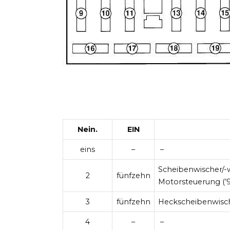
Nein.
EIN
eins
–
–
Scheibenwischer/-w
2
fünfzehn
Motorsteuerung (’9
3
fünfzehn
Heckscheibenwisch
4
–
–