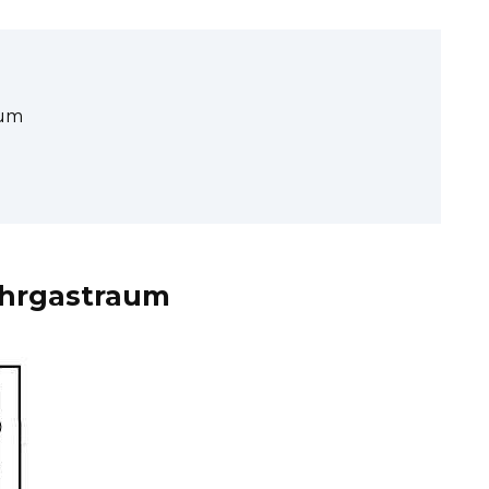
aum
ahrgastraum