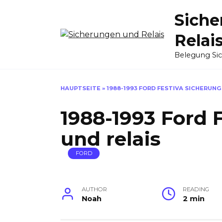
Skip
Siche
to
content
Relai
Belegung Si
HAUPTSEITE
»
1988-1993 FORD FESTIVA SICHERUNG
1988-1993 Ford 
und relais
FORD
AUTHOR
READING
Noah
2 min