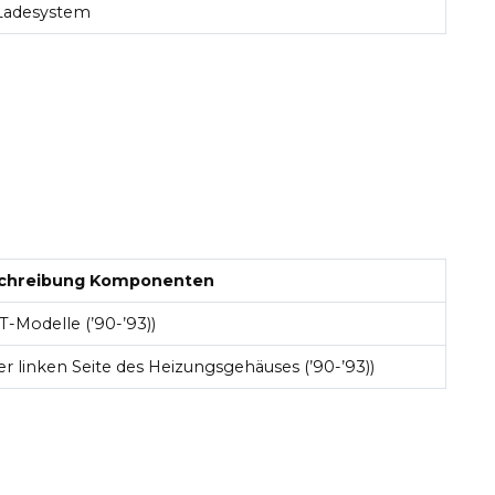
& Ladesystem
chreibung Komponenten
-Modelle (’90-’93))
er linken Seite des Heizungsgehäuses (’90-’93))