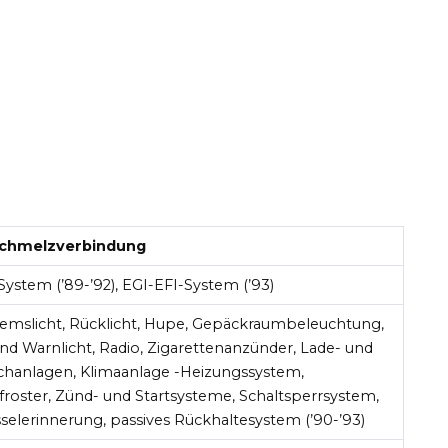
chmelzverbindung
System (’89-’92), EGI-EFI-System (’93)
Bremslicht, Rücklicht, Hupe, Gepäckraumbeleuchtung,
nd Warnlicht, Radio, Zigarettenanzünder, Lade- und
chanlagen, Klimaanlage -Heizungssystem,
roster, Zünd- und Startsysteme, Schaltsperrsystem,
elerinnerung, passives Rückhaltesystem (’90-’93)