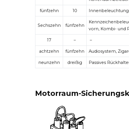
fünfzehn
10
Innenbeleuchtung, 
Kennzeichenbeleuc
Sechszehn
fünfzehn
vorn, Kombi- und R
17
–
–
achtzehn
fünfzehn
Audiosystem, Ziga
neunzehn
dreißig
Passives Rückhalte
Motorraum-Sicherungs