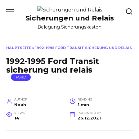
Skip
to
Sicherungen und Relais
content
Belegung Sicherungskasten
HAUPTSEITE
»
1992-1995 FORD TRANSIT SICHERUNG UND RELAIS
1992-1995 Ford Transit
sicherung und relais
FORD
AUTHOR
READING
Noah
1 min
VIEWS
PUBLISHED BY
14
26.12.2021