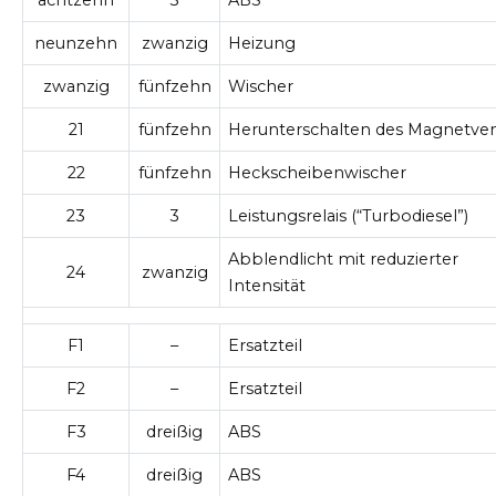
neunzehn
zwanzig
Heizung
zwanzig
fünfzehn
Wischer
21
fünfzehn
Herunterschalten des Magnetven
22
fünfzehn
Heckscheibenwischer
23
3
Leistungsrelais (“Turbodiesel”)
Abblendlicht mit reduzierter
24
zwanzig
Intensität
F1
–
Ersatzteil
F2
–
Ersatzteil
F3
dreißig
ABS
F4
dreißig
ABS