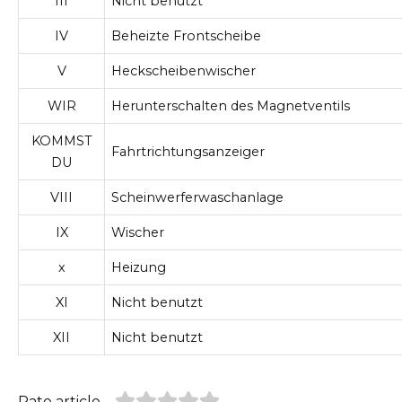
III
Nicht benutzt
IV
Beheizte Frontscheibe
V
Heckscheibenwischer
WIR
Herunterschalten des Magnetventils
KOMMST
Fahrtrichtungsanzeiger
DU
VIII
Scheinwerferwaschanlage
IX
Wischer
x
Heizung
XI
Nicht benutzt
XII
Nicht benutzt
Rate article