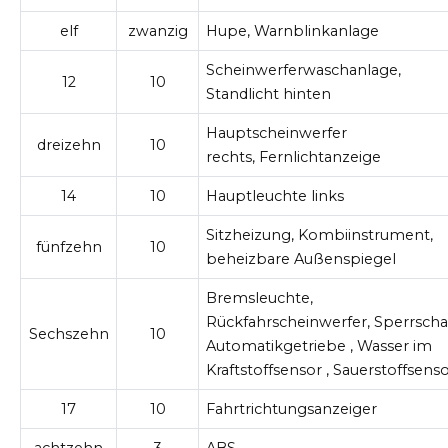
elf
zwanzig
Hupe, Warnblinkanlage
Scheinwerferwaschanlage,
12
10
Standlicht hinten
Hauptscheinwerfer
dreizehn
10
rechts,
Fernlichtanzeige
14
10
Hauptleuchte links
Sitzheizung, Kombiinstrument,
fünfzehn
10
beheizbare Außenspiegel
Bremsleuchte,
Rückfahrscheinwerfer,
Sperrscha
Sechszehn
10
Automatikgetriebe
,
Wasser im
Kraftstoffsensor
, Sauerstoffsens
17
10
Fahrtrichtungsanzeiger
achtzehn
3
ABS