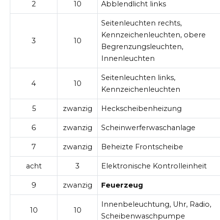
2
10
Abblendlicht links
Seitenleuchten rechts,
Kennzeichenleuchten, obere
3
10
Begrenzungsleuchten,
Innenleuchten
Seitenleuchten links,
4
10
Kennzeichenleuchten
5
zwanzig
Heckscheibenheizung
6
zwanzig
Scheinwerferwaschanlage
7
zwanzig
Beheizte Frontscheibe
acht
3
Elektronische Kontrolleinheit
9
zwanzig
Feuerzeug
Innenbeleuchtung, Uhr, Radio,
10
10
Scheibenwaschpumpe