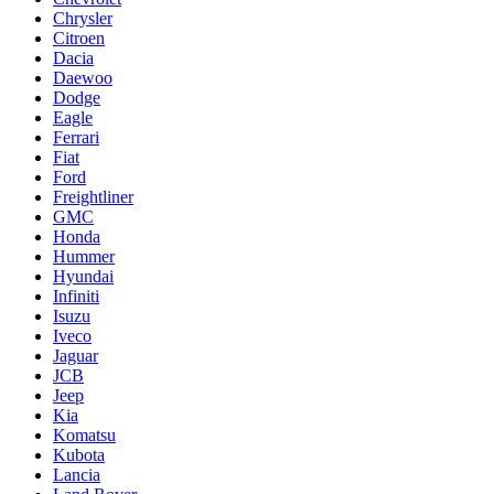
Chrysler
Citroen
Dacia
Daewoo
Dodge
Eagle
Ferrari
Fiat
Ford
Freightliner
GMC
Honda
Hummer
Hyundai
Infiniti
Isuzu
Iveco
Jaguar
JCB
Jeep
Kia
Komatsu
Kubota
Lancia