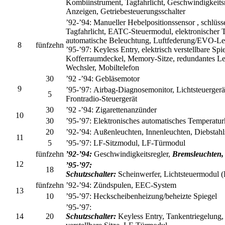
Kombiinstrument, Tagfahrlicht, Geschwindigkeits
Anzeigen, Getriebesteuerungsschalter
’92-’94:
Manueller Hebelpositionssensor , schlüss
Tagfahrlicht, EATC-Steuermodul, elektronischer T
automatische Beleuchtung, Luftfederung/EVO-Le
8
fünfzehn
’95-’97:
Keyless Entry, elektrisch verstellbare Spi
Kofferraumdeckel, Memory-Sitze, redundantes L
Wechsler, Mobiltelefon
30
’92 -’94:
Gebläsemotor
9
’95-’97:
Airbag-Diagnosemonitor, Lichtsteuerger
5
Frontradio-Steuergerät
30
’92 -’94:
Zigarettenanzünder
10
30
’95-’97:
Elektronisches automatisches Temperatu
20
’92-’94:
Außenleuchten, Innenleuchten, Diebstah
11
5
’95-’97:
LF-Sitzmodul, LF-Türmodul
fünfzehn
’92-’94:
Geschwindigkeitsregler,
Bremsleuchten,
12
’95-’97:
18
Schutzschalter:
Scheinwerfer, Lichtsteuermodul
fünfzehn
’92-’94:
Zündspulen, EEC-System
13
10
’95-’97:
Heckscheibenheizung/beheizte Spiegel
’95-’97:
14
20
Schutzschalter:
Keyless Entry, Tankentriegelung, 