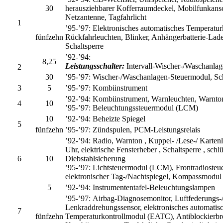
30
herausziehbarer Kofferraumdeckel, Mobilfunkansc
Netzantenne, Tagfahrlicht
1
’95-’97:
Elektronisches automatisches Temperatu
fünfzehn
Rückfahrleuchten, Blinker, Anhängerbatterie-Lader
Schaltsperre
’92-’94:
8,25
Leistungsschalter:
Intervall-Wischer-/Waschanlag
2
30
’95-’97:
Wischer-/Waschanlagen-Steuermodul, Sc
3
5
’95-’97:
Kombiinstrument
’92-’94: Kombiinstrument, Warnleuchten, Warnto
4
10
’95-’97:
Beleuchtungssteuermodul (LCM)
10
’92-’94:
Beheizte Spiegel
5
fünfzehn
’95-’97:
Zündspulen, PCM-Leistungsrelais
’92-’94:
Radio, Warnton , Kuppel- /Lese-/ Kartenl
Uhr, elektrische Fensterheber , Schaltsperre , sch
6
10
Diebstahlsicherung
’95-’97:
Lichtsteuermodul (LCM), Frontradiosteuer
elektronischer Tag-/Nachtspiegel, Kompassmodul
5
’92-’94:
Instrumententafel-Beleuchtungslampen
’95-’97:
Airbag-Diagnosemonitor, Luftfederung
Lenkraddrehungssensor, elektronisches automatis
7
fünfzehn
Temperaturkontrollmodul (EATC), Antiblockierb