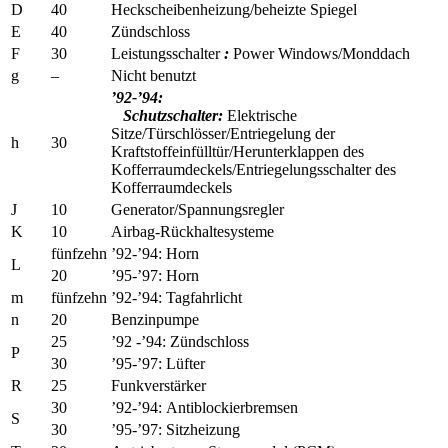
D
40
Heckscheibenheizung/beheizte Spiegel
E
40
Zündschloss
F
30
Leistungsschalter
:
Power Windows/Monddach
g
–
Nicht benutzt
’92-’94:
Schutzschalter:
Elektrische
Sitze/Türschlösser/Entriegelung der
h
30
Kraftstoffeinfülltür/Herunterklappen des
Kofferraumdeckels/Entriegelungsschalter des
Kofferraumdeckels
J
10
Generator/Spannungsregler
K
10
Airbag-Rückhaltesysteme
fünfzehn
’92-’94:
Horn
L
20
’95-’97:
Horn
m
fünfzehn
’92-’94:
Tagfahrlicht
n
20
Benzinpumpe
25
’92 -’94:
Zündschloss
P
30
’95-’97:
Lüfter
R
25
Funkverstärker
30
’92-’94:
Antiblockierbremsen
S
30
’95-’97:
Sitzheizung