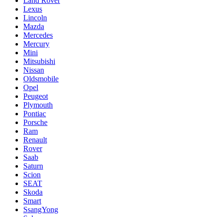
Land Rover
Lexus
Lincoln
Mazda
Mercedes
Mercury
Mini
Mitsubishi
Nissan
Oldsmobile
Opel
Peugeot
Plymouth
Pontiac
Porsche
Ram
Renault
Rover
Saab
Saturn
Scion
SEAT
Skoda
Smart
SsangYong