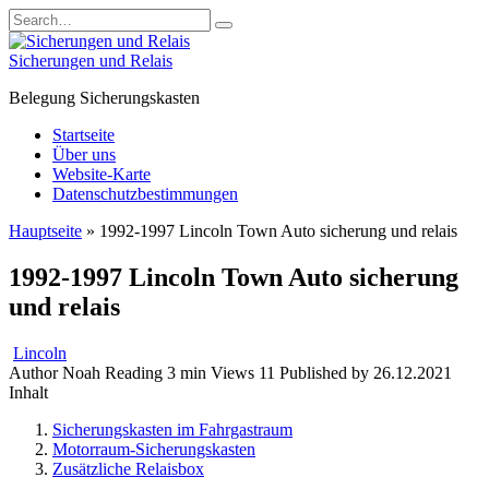
Skip
Search
to
for:
content
Sicherungen und Relais
Belegung Sicherungskasten
Startseite
Über uns
Website-Karte
Datenschutzbestimmungen
Hauptseite
»
1992-1997 Lincoln Town Auto sicherung und relais
1992-1997 Lincoln Town Auto sicherung
und relais
Lincoln
Author
Noah
Reading
3 min
Views
11
Published by
26.12.2021
Inhalt
Sicherungskasten im Fahrgastraum
Motorraum-Sicherungskasten
Zusätzliche Relaisbox