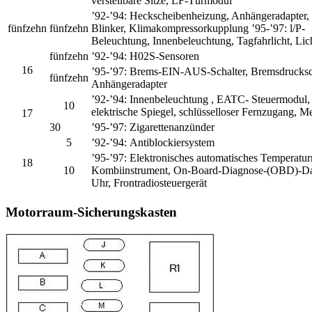
verstellbare Sitze, LF-Türmodul
’92-’94:
Heckscheibenheizung, Anhängeradapter, S
fünfzehn
fünfzehn
Blinker, Klimakompressorkupplung
’95-’97:
l/P-
Beleuchtung, Innenbeleuchtung, Tagfahrlicht, Li
fünfzehn
’92-’94:
H02S-Sensoren
16
’95-’97:
Brems-EIN-AUS-Schalter, Bremsdruckscha
fünfzehn
Anhängeradapter
’92-’94: Innenbeleuchtung
, EATC- Steuermodul, 
10
elektrische Spiegel, schlüsselloser Fernzugang, 
17
30
’95-’97:
Zigarettenanzünder
5
’92-’94:
Antiblockiersystem
’95-’97:
Elektronisches automatisches Temperatu
18
10
Kombiinstrument, On-Board-Diagnose-(OBD)-Dat
Uhr, Frontradiosteuergerät
Motorraum-Sicherungskasten