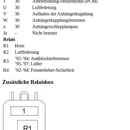
T
30
Antriebsstrang-Steuermodul (PCM)
U
30
Luftfederung
V
30
Aufladen der Anhängerkupplung
W
30
Anhängerkupplungsbremsen
x
30
Anhängerschlepplampen
Ja
–
Nicht benutzt
Relais
R1
Horn
R2
Luftfederung
’92-’94:
Antiblockierbremsen
R3
’95-’97:
Lüfter
R4
’92-’94:
Fensterheber-Sicherheit
Zusätzliche Relaisbox