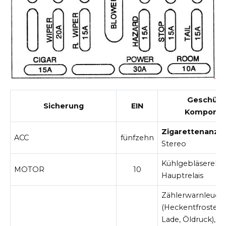
Geschütz
Sicherung
EIN
Kompone
Zigarettenanzü
ACC
fünfzehn
Stereo
Kühlgebläserelais
MOTOR
10
Hauptrelais
Zählerwarnleuch
(Heckentfroster,
Lade, Öldruck),