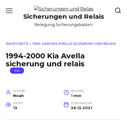
Skip
to
Sicherungen und Relais
content
Belegung Sicherungskasten
HAUPTSEITE
»
1994-2000 KIA AVELLA SICHERUNG UND RELAIS
1994-2000 Kia Avella
sicherung und relais
KIA
AUTHOR
READING
Noah
1 min
VIEWS
PUBLISHED BY
13
26.12.2021