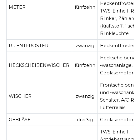
Heckentfrosterrel
METER
fünfzehn
TWS-Einheit, Rück
Blinker, Zählersa
(Kraftstoff, Tacho,
Blinkleuchte
Rr. ENTFROSTER
zwanzig
Heckentfroster
Heckscheibenwis
HECKSCHEIBENWISCHER
fünfzehn
-waschanlage,
Gebläsemotorein
Frontscheibenwi
und -waschanlage
WISCHER
zwanzig
Schalter, A/C-Rel
Lüfterrelais
GEBLÄSE
dreißig
Gebläsemotor
TWS-Einheit,
Antriebsstrang-