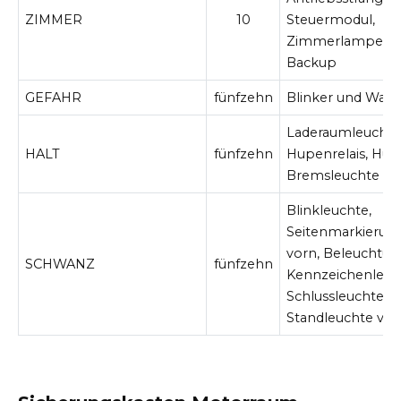
ZIMMER
10
Steuermodul,
Zimmerlampe, St
Backup
GEFAHR
fünfzehn
Blinker und Warn
Laderaumleuchte
HALT
fünfzehn
Hupenrelais, Hup
Bremsleuchte
Blinkleuchte,
Seitenmarkierun
vorn, Beleuchtun
SCHWANZ
fünfzehn
Kennzeichenleuc
Schlussleuchte,
Standleuchte vor