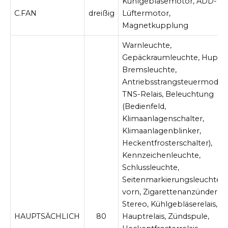
Kühlgebläsemotor, ADD-
C.FAN
dreißig
Lüftermotor,
Magnetkupplung
Warnleuchte,
Gepäckraumleuchte, Hupe,
Bremsleuchte,
Antriebsstrangsteuermodul,
TNS-Relais, Beleuchtung
(Bedienfeld,
Klimaanlagenschalter,
Klimaanlagenblinker,
Heckentfrosterschalter),
Kennzeichenleuchte,
Schlussleuchte,
Seitenmarkierungsleuchte
vorn, Zigarettenanzünder ,
Stereo, Kühlgebläserelais,
HAUPTSÄCHLICH
80
Hauptrelais, Zündspule,