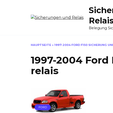
Skip
Siche
to
content
Relai
Belegung Si
HAUPTSEITE
»
1997-2004 FORD F150 SICHERUNG UN
1997-2004 Ford
relais
FORD