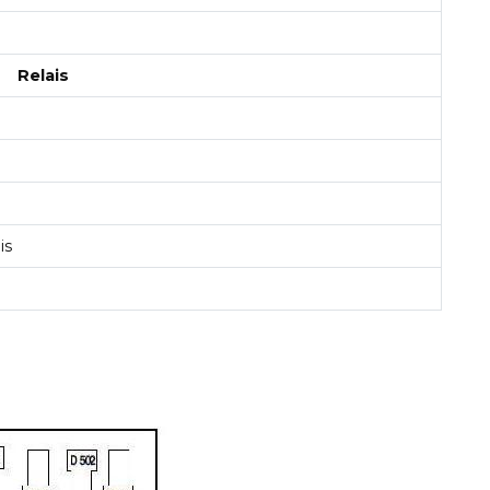
Relais
is