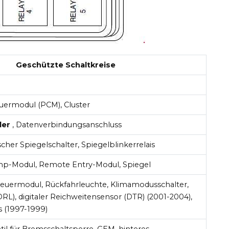
Geschützte Schaltkreise
uermodul (PCM), Cluster
der
, Datenverbindungsanschluss
scher Spiegelschalter, Spiegelblinkerrelais
p-Modul, Remote Entry-Modul, Spiegel
teuermodul, Rückfahrleuchte, Klimamodusschalter,
(DRL), digitaler Reichweitensensor (DTR) (2001-2004),
 (1997-1999)
til für Bremsschaltsperre, GEM, hinteres