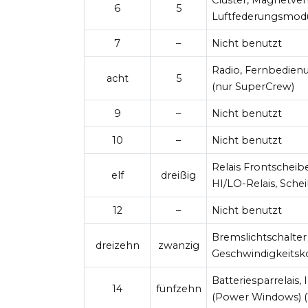
6
5
Luftfederungsmodu
7
–
Nicht benutzt
Radio, Fernbedien
acht
5
(nur SuperCrew)
9
–
Nicht benutzt
10
–
Nicht benutzt
Relais Frontschei
elf
dreißig
HI/LO-Relais, Sch
12
–
Nicht benutzt
Bremslichtschalter
dreizehn
zwanzig
Geschwindigkeitsk
Batteriesparrelais
14
fünfzehn
(Power Windows) (