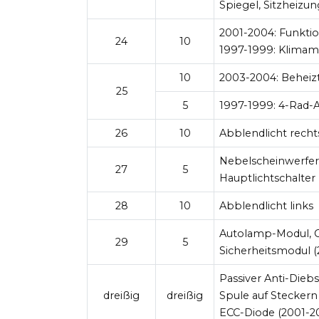
Spiegel, Sitzheizun
2001-2004:
Funktio
24
10
1997-1999:
Klimamo
10
2003-2004:
Beheizt
25
5
1997-1999:
4-Rad-A
26
10
Abblendlicht recht
Nebelscheinwerfer
27
5
Hauptlichtschalter
28
10
Abblendlicht links
Autolamp-Modul, Ge
29
5
Sicherheitsmodul (
Passiver Anti-Diebs
dreißig
dreißig
Spule auf Steckern
ECC-Diode (2001-2