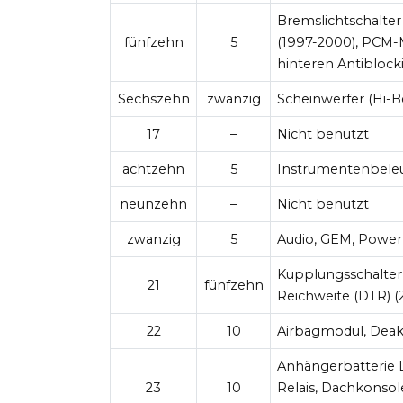
Bremslichtschalter
fünfzehn
5
(1997-2000), PCM-
hinteren Antiblock
Sechszehn
zwanzig
Scheinwerfer (Hi-B
17
–
Nicht benutzt
achtzehn
5
Instrumentenbeleu
neunzehn
–
Nicht benutzt
zwanzig
5
Audio, GEM, Power
Kupplungsschalter, 
21
fünfzehn
Reichweite (DTR) (
22
10
Airbagmodul, Deakt
Anhängerbatterie L
23
10
Relais, Dachkonsol