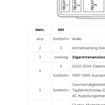
Nein.
EIN
eins
fünfzehn
Audio
2
5
Antriebsstrang-Ste
3
zwanzig
Zigarettenanzün
5
2000-2004:
Elektri
4
fünfzehn
1997-1999:
Autolam
Geschwindigkeitss
5
fünfzehn
Tagfahrlichtrelais 
AC-Kupplungsrelais
Cluster, Magnetven