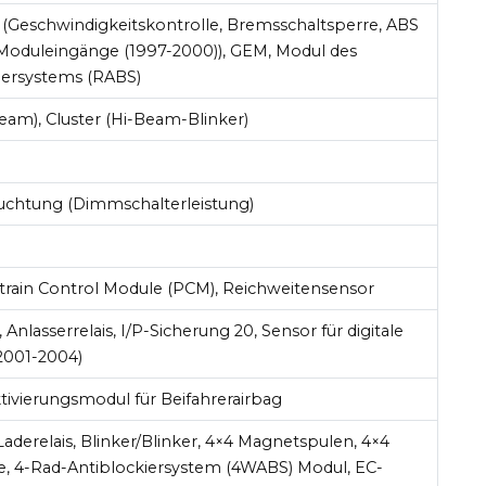
 (Geschwindigkeitskontrolle, Bremsschaltsperre, ABS
Moduleingänge (1997-2000)), GEM, Modul des
iersystems (RABS)
eam), Cluster (Hi-Beam-Blinker)
chtung (Dimmschalterleistung)
train Control Module (PCM), Reichweitensensor
Anlasserrelais, I/P-Sicherung 20, Sensor für digitale
2001-2004)
ivierungsmodul für Beifahrerairbag
aderelais, Blinker/Blinker, 4×4 Magnetspulen, 4×4
e, 4-Rad-Antiblockiersystem (4WABS) Modul, EC-