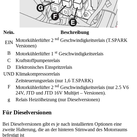
Nein.
Beschreibung
nd
Motorkühlerlüfter 2
Geschwindigkeitsrelais (T.SPARK
EIN
Versionen)
st
B
Motorkühlerlüfter 1
Geschwindigkeitsrelais
C
Kraftstoffpumpenrelais
D
Elektronisches Einspritzrelais
UND
Klimakompressorrelais
Zeitsteuerungsrelais (nur 1,6 T.SPARK)
nd
F
Motorkühlerlüfter 2
Geschwindigkeitsrelais (nur 2.5 V6
24V, JTD und JTD 16V Multijet – Versionen).
g
Relais Heizölheizung (nur Dieselversionen)
Für Dieselversionen
Bei Dieselversionen gibt es je nach installierten Optionen eine
zweite Halterung, die an der hinteren Stirnwand des Motorraums
befestigt ist