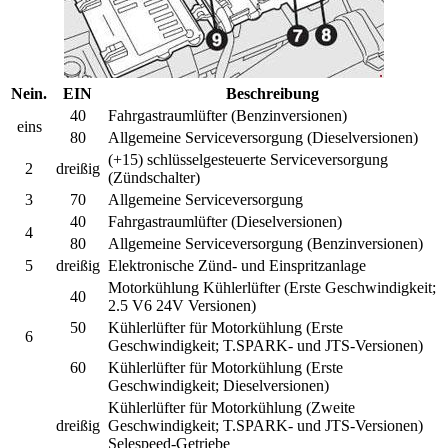
Nein.
EIN
Beschreibung
40
Fahrgastraumlüfter (Benzinversionen)
eins
80
Allgemeine Serviceversorgung (Dieselversionen)
(+15) schlüsselgesteuerte Serviceversorgung
2
dreißig
(Zündschalter)
3
70
Allgemeine Serviceversorgung
40
Fahrgastraumlüfter (Dieselversionen)
4
80
Allgemeine Serviceversorgung (Benzinversionen)
5
dreißig
Elektronische Zünd- und Einspritzanlage
Motorkühlung Kühlerlüfter (Erste Geschwindigkeit;
40
2.5 V6 24V Versionen)
50
Kühlerlüfter für Motorkühlung (Erste
6
Geschwindigkeit; T.SPARK- und JTS-Versionen)
60
Kühlerlüfter für Motorkühlung (Erste
Geschwindigkeit; Dieselversionen)
Kühlerlüfter für Motorkühlung (Zweite
dreißig
Geschwindigkeit; T.SPARK- und JTS-Versionen)
Selespeed-Getriebe