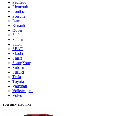
Peugeot
Plymouth
Pontiac
Porsche
Ram
Renault
Rover
Saab
Saturn
Scion
SEAT
Skoda
Smart
SsangYong
Subaru
Suzuki
Tesla
Toyota
Vauxhall
Volkswagen
Volvo
You may also like