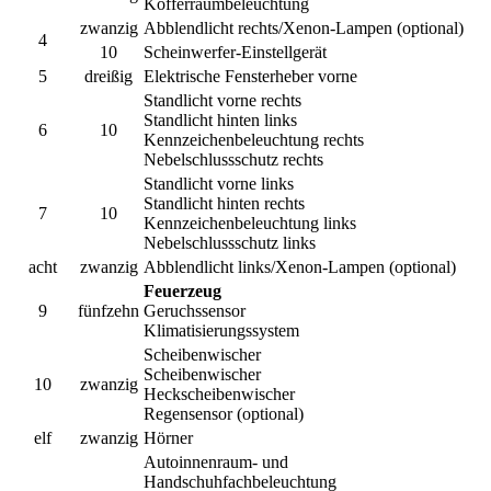
Kofferraumbeleuchtung
zwanzig
Abblendlicht rechts/Xenon-Lampen (optional)
4
10
Scheinwerfer-Einstellgerät
5
dreißig
Elektrische Fensterheber vorne
Standlicht vorne rechts
Standlicht hinten links
6
10
Kennzeichenbeleuchtung rechts
Nebelschlussschutz rechts
Standlicht vorne links
Standlicht hinten rechts
7
10
Kennzeichenbeleuchtung links
Nebelschlussschutz links
acht
zwanzig
Abblendlicht links/Xenon-Lampen (optional)
Feuerzeug
9
fünfzehn
Geruchssensor
Klimatisierungssystem
Scheibenwischer
Scheibenwischer
10
zwanzig
Heckscheibenwischer
Regensensor (optional)
elf
zwanzig
Hörner
Autoinnenraum- und
Handschuhfachbeleuchtung