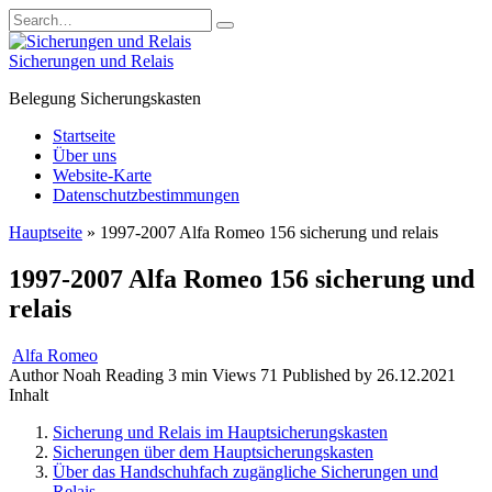
Skip
Search
to
for:
content
Sicherungen und Relais
Belegung Sicherungskasten
Startseite
Über uns
Website-Karte
Datenschutzbestimmungen
Hauptseite
»
1997-2007 Alfa Romeo 156 sicherung und relais
1997-2007 Alfa Romeo 156 sicherung und
relais
Alfa Romeo
Author
Noah
Reading
3 min
Views
71
Published by
26.12.2021
Inhalt
Sicherung und Relais im Hauptsicherungskasten
Sicherungen über dem Hauptsicherungskasten
Über das Handschuhfach zugängliche Sicherungen und
Relais