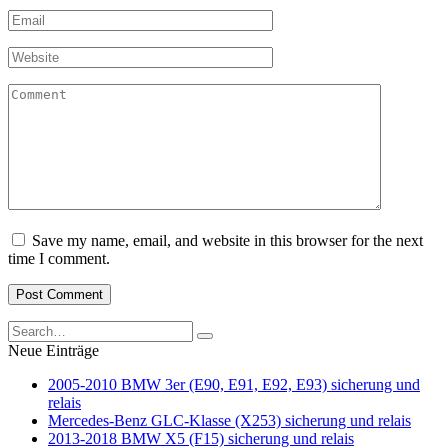
Email
*
Website
Comment
Save my name, email, and website in this browser for the next
time I comment.
Search
for:
Neue Einträge
2005-2010 BMW 3er (E90, E91, E92, E93) sicherung und
relais
Mercedes-Benz GLC-Klasse (X253) sicherung und relais
2013-2018 BMW X5 (F15) sicherung und relais