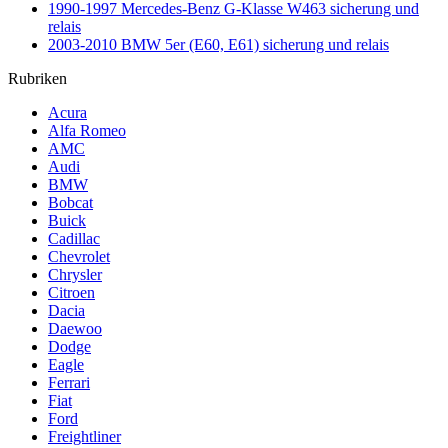
1990-1997 Mercedes-Benz G-Klasse W463 sicherung und
relais
2003-2010 BMW 5er (E60, E61) sicherung und relais
Rubriken
Acura
Alfa Romeo
AMC
Audi
BMW
Bobcat
Buick
Cadillac
Chevrolet
Chrysler
Citroen
Dacia
Daewoo
Dodge
Eagle
Ferrari
Fiat
Ford
Freightliner