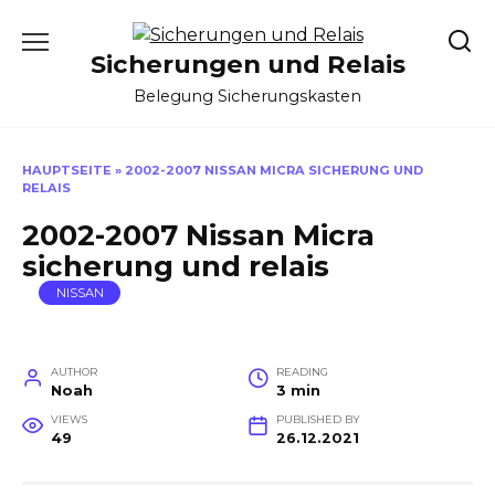
Skip
to
Sicherungen und Relais
content
Belegung Sicherungskasten
HAUPTSEITE
»
2002-2007 NISSAN MICRA SICHERUNG UND
RELAIS
2002-2007 Nissan Micra
sicherung und relais
NISSAN
AUTHOR
READING
Noah
3 min
VIEWS
PUBLISHED BY
49
26.12.2021