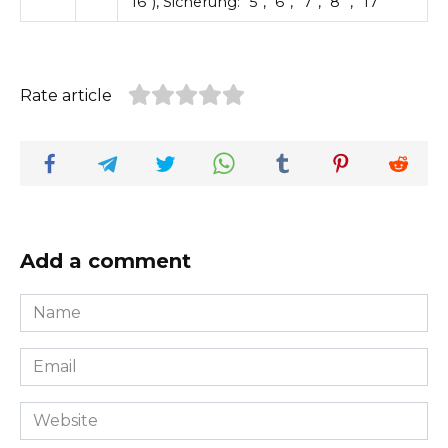
“16”), Sicherung: “5”, “6”, “7”, “8” , “17”
Rate article
Add a comment
Name
*
Email
*
Website