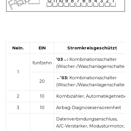
Nein.
EIN
Stromkreisgeschützt
’03→:
Kombinationsschalter
fünfzehn
(Wischer-/Waschanlagenschalter)
1
←’03:
Kombinationsschalter
20
(Wischer-/Waschanlagenschalter)
2
10
Kombizähler, Automatikgetriebe
3
10
Airbag-Diagnosesensoreinheit
Datenverbindungsanschluss,
A/C-Verstärker, Modustürmotor,