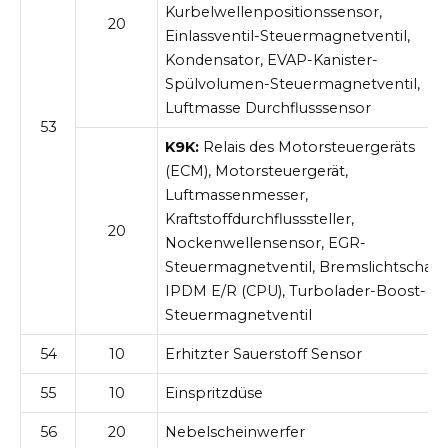
Kurbelwellenpositionssensor,
20
Einlassventil-Steuermagnetventil,
Kondensator, EVAP-Kanister-
Spülvolumen-Steuermagnetventil,
Luftmasse Durchflusssensor
53
K9K:
Relais des Motorsteuergeräts
(ECM), Motorsteuergerät,
Luftmassenmesser,
Kraftstoffdurchflusssteller,
20
Nockenwellensensor, EGR-
Steuermagnetventil, Bremslichtschalte
IPDM E/R (CPU), Turbolader-Boost-
Steuermagnetventil
54
10
Erhitzter Sauerstoff Sensor
55
10
Einspritzdüse
56
20
Nebelscheinwerfer