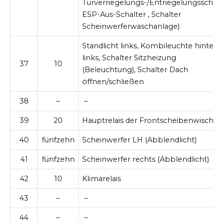
Türverriegelungs-/Entriegelungsschalt
ESP-Aus-Schalter , Schalter
Scheinwerferwaschanlage)
Standlicht links, Kombileuchte hinten
links, Schalter Sitzheizung
37
10
(Beleuchtung), Schalter Dach
öffnen/schließen
38
–
–
39
20
Hauptrelais der Frontscheibenwischer
40
fünfzehn
Scheinwerfer LH (Abblendlicht)
41
fünfzehn
Scheinwerfer rechts (Abblendlicht)
42
10
Klimarelais
43
–
–
44
–
–