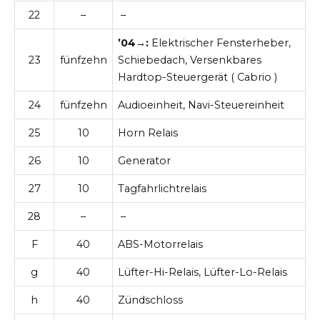
22
–
–
’04→:
Elektrischer Fensterheber,
23
fünfzehn
Schiebedach, Versenkbares
Hardtop-Steuergerät (
Cabrio
)
24
fünfzehn
Audioeinheit, Navi-Steuereinheit
25
10
Horn Relais
26
10
Generator
27
10
Tagfahrlichtrelais
28
–
–
F
40
ABS-Motorrelais
g
40
Lüfter-Hi-Relais, Lüfter-Lo-Relais
h
40
Zündschloss