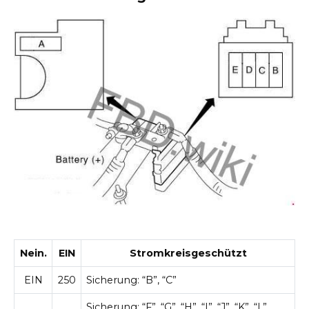
Nein.
EIN
Stromkreisgeschützt
EIN
250
Sicherung: “B”, “C”
Sicherung: “F”, “G”, “H”, “I”, “J”, “K”, “L”,