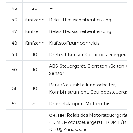
45
20
–
46
fünfzehn
Relais Heckscheibenheizung
47
fünfzehn
Relais Heckscheibenheizung
48
fünfzehn
Kraftstoffpumpenrelais
49
10
Drehzahlsensor, Getriebesteuergerät
ABS-Steuergerät, Gierraten-/Seiten-G-
50
10
Sensor
Park-/Neutralstellungsschalter,
51
10
Kombiinstrument, Getriebesteuergerä
52
20
Drosselklappen-Motorrelais
CR, HR:
Relais des Motorsteuergeräts
(ECM), Motorsteuergerät, IPDM E/R
(CPU), Zündspule,