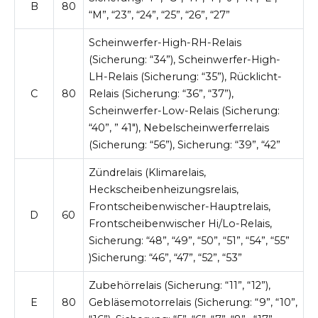
B
80
“M”, “23”, “24”, “25”, “26”, “27”
Scheinwerfer-High-RH-Relais
(Sicherung: “34”), Scheinwerfer-High-
LH-Relais (Sicherung: “35”), Rücklicht-
C
80
Relais (Sicherung: “36”, “37”),
Scheinwerfer-Low-Relais (Sicherung:
“40”, ” 41″), Nebelscheinwerferrelais
(Sicherung: “56”), Sicherung: “39”, “42”
Zündrelais (Klimarelais,
Heckscheibenheizungsrelais,
Frontscheibenwischer-Hauptrelais,
D
60
Frontscheibenwischer Hi/Lo-Relais,
Sicherung: “48”, “49”, “50”, “51”, “54”, “55”
)Sicherung: “46”, “47”, “52”, “53”
Zubehörrelais (Sicherung: “11”, “12”),
E
80
Gebläsemotorrelais (Sicherung: “9”, “10”,