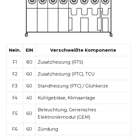
Nein.
EIN
Verschweißte Komponente
F1
80
Zusatzheizung (RTS)
F2
60
Zusatzheizung (РТС), TCU
F3
60
Standheizung (РТС) / Glühkerze
F4
40
Kühlgebläse, Klimaanlage
Beleuchtung, Generisches
F5
60
Elektronikmodul (GEM)
F6
60
Zündung