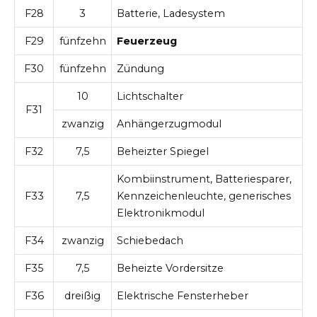
F28
3
Batterie, Ladesystem
F29
fünfzehn
Feuerzeug
F30
fünfzehn
Zündung
10
Lichtschalter
F31
zwanzig
Anhängerzugmodul
F32
7,5
Beheizter Spiegel
Kombiinstrument, Batteriesparer,
F33
7,5
Kennzeichenleuchte, generisches
Elektronikmodul
F34
zwanzig
Schiebedach
F35
7,5
Beheizte Vordersitze
F36
dreißig
Elektrische Fensterheber