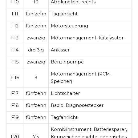
F10
10
Abblendlicht rechts
F11
fünfzehn
Tagfahrlicht
F12
fünfzehn
Motorsteuerung
F13
zwanzig
Motormanagement, Katalysator
F14
dreißig
Anlasser
F15
zwanzig
Benzinpumpe
Motormanagement (PCM-
F 16
3
Speicher)
F17
fünfzehn
Lichtschalter
F18
fünfzehn
Radio, Diagnosestecker
F19
fünfzehn
Tagfahrlicht
Kombiinstrument, Batteriesparer,
F20
7,5
Kennzeichenleuchte, generisches