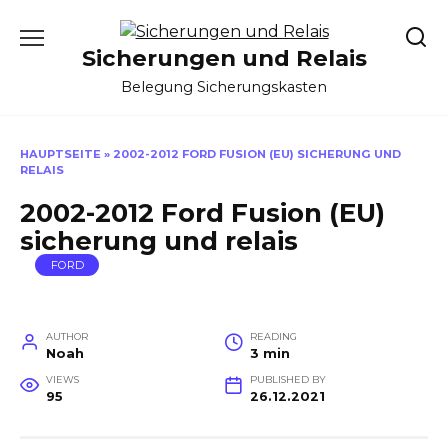
Skip
to
Sicherungen und Relais
content
Belegung Sicherungskasten
HAUPTSEITE
»
2002-2012 FORD FUSION (EU) SICHERUNG UND
RELAIS
2002-2012 Ford Fusion (EU)
sicherung und relais
FORD
AUTHOR
READING
Noah
3 min
VIEWS
PUBLISHED BY
95
26.12.2021