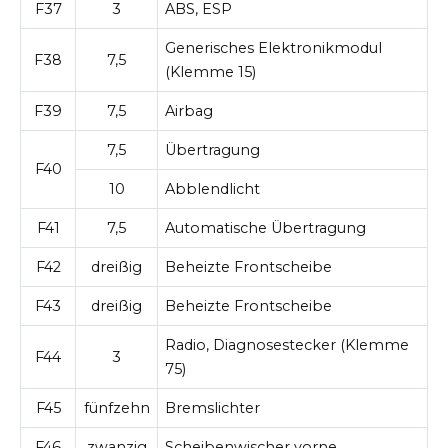
F37
3
ABS, ESP
Generisches Elektronikmodul
F38
7,5
(Klemme 15)
F39
7,5
Airbag
7,5
Übertragung
F40
10
Abblendlicht
F41
7,5
Automatische Übertragung
F42
dreißig
Beheizte Frontscheibe
F43
dreißig
Beheizte Frontscheibe
Radio, Diagnosestecker (Klemme
F44
3
75)
F45
fünfzehn
Bremslichter
F46
zwanzig
Scheibenwischer vorne