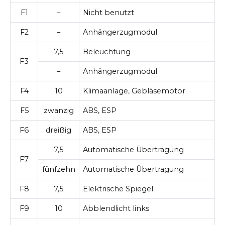
F1
–
Nicht benutzt
F2
–
Anhängerzugmodul
7,5
Beleuchtung
F3
–
Anhängerzugmodul
F4
10
Klimaanlage, Gebläsemotor
F5
zwanzig
ABS, ESP
F6
dreißig
ABS, ESP
7,5
Automatische Übertragung
F7
fünfzehn
Automatische Übertragung
F8
7,5
Elektrische Spiegel
F9
10
Abblendlicht links