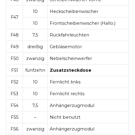
10
Heckscheibenwischer
F47
10
Frontscheibenwischer (Hallo.)
F48
7,5
Rückfahrleuchten
F49
dreißig
Gebläsemotor
F50
zwanzig
Nebelscheinwerfer
F51
fünfzehn
Zusatzsteckdose
F52
10
Fernlicht links
F53
10
Fernlicht rechts
F54
7,5
Anhängerzugmodul
F55
–
Nicht benutzt
F56
zwanzig
Anhängerzugmodul