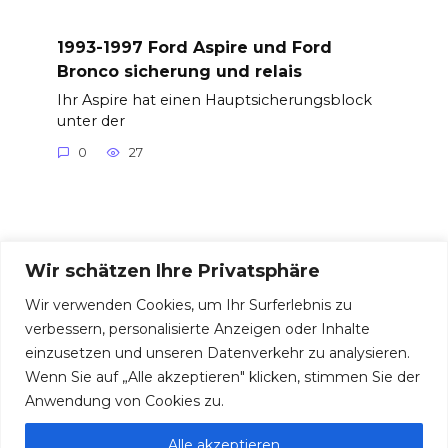
1993-1997 Ford Aspire und Ford
Bronco sicherung und relais
Ihr Aspire hat einen Hauptsicherungsblock
unter der
0
27
1992–1997 Ford F150, F250, F350 und
Wir schätzen Ihre Privatsphäre
Ford Bronco sicherung und relais
Wir verwenden Cookies, um Ihr Surferlebnis zu
Sicherungstafel im Fahrgastraum Nein. EIN
verbessern, personalisierte Anzeigen oder Inhalte
Beschreibung
einzusetzen und unseren Datenverkehr zu analysieren.
0
20
Wenn Sie auf „Alle akzeptieren" klicken, stimmen Sie der
Anwendung von Cookies zu.
Alle akzeptieren