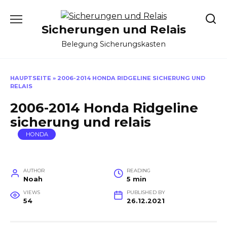
Skip
to
Sicherungen und Relais
content
Belegung Sicherungskasten
HAUPTSEITE
»
2006-2014 HONDA RIDGELINE SICHERUNG UND
RELAIS
2006-2014 Honda Ridgeline
sicherung und relais
HONDA
AUTHOR
READING
Noah
5 min
VIEWS
PUBLISHED BY
54
26.12.2021