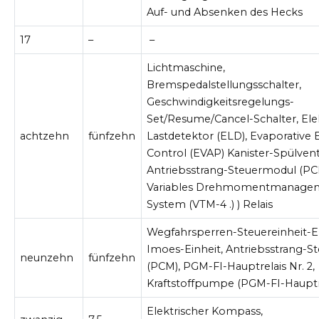
Auf- und Absenken des Hecks
17
–
–
Lichtmaschine,
Bremspedalstellungsschalter,
Geschwindigkeitsregelungs-
Set/Resume/Cancel-Schalter, Ele
achtzehn
fünfzehn
Lastdetektor (ELD), Evaporative 
Control (EVAP) Kanister-Spülventi
Antriebsstrang-Steuermodul (PC
Variables Drehmomentmanage
System (VTM-4 .) ) Relais
Wegfahrsperren-Steuereinheit-
Imoes-Einheit, Antriebsstrang-
neunzehn
fünfzehn
(PCM), PGM-FI-Hauptrelais Nr. 2,
Kraftstoffpumpe (PGM-FI-Hauptre
Elektrischer Kompass,