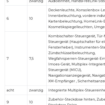
5
zwanzig
Audioeinheit, HandsFreeLink-Ste
Deckenleuchte, Konsolenbox-Leu
Innenbeleuchtung, vordere indivi
6
10
Kartenbeleuchtung, HomeLink-Ei
Kosmetikspiegelleuchten, Umge
Kombischalter-Steuergerät, Tür-
Steuergerät (Hauptschalter für el
Fensterheber), Instrumenten-St
Zündschlüsselbeleuchtung,
7
7,5
Wegfahrsperren-Steuergerät-Em
Imoes-Gerät, Multiplex-Integrier
Steuergerät (MICU),
Navigationsanzeigegerät, Navigat
XM-Empfänger , Sicherheitsanze
acht
zwanzig
Integrierte Multiplex-Steuereinh
Zubehör-Steckdose hinten, Zub
9
10
Steckdose Relais