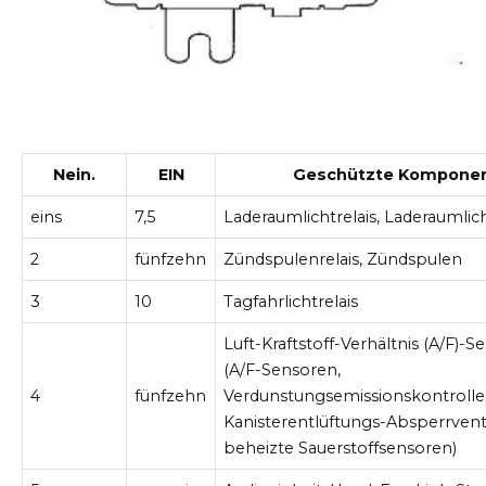
Nein.
EIN
Geschützte Kompone
eins
7,5
Laderaumlichtrelais, Laderaumlic
2
fünfzehn
Zündspulenrelais, Zündspulen
3
10
Tagfahrlichtrelais
Luft-Kraftstoff-Verhältnis (A/F)-S
(A/F-Sensoren,
4
fünfzehn
Verdunstungsemissionskontrolle
Kanisterentlüftungs-Absperrventi
beheizte Sauerstoffsensoren)