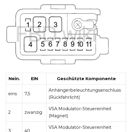
Nein.
EIN
Geschützte Komponente
Anhängerbeleuchtungsanschluss
eins
7,5
(Rückfahrlicht)
VSA Modulator-Steuereinheit
2
zwanzig
(Magnet)
VSA Modulator-Steuereinheit
3
40