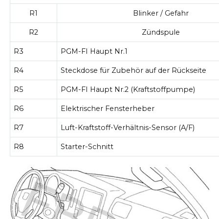
R1
Blinker / Gefahr
R2
Zündspule
R3
PGM-FI Haupt Nr.1
R4
Steckdose für Zubehör auf der Rückseite
R5
PGM-FI Haupt Nr.2 (Kraftstoffpumpe)
R6
Elektrischer Fensterheber
R7
Luft-Kraftstoff-Verhältnis-Sensor (A/F)
R8
Starter-Schnitt