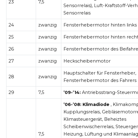
23
7,5
Sensorrelais), Luft-Kraftstoff-Verhä
Sensorrelais
24
zwanzig
Fensterhebermotor hinten links
25
zwanzig
Fensterhebermotor hinten rech
26
zwanzig
Fensterhebermotor des Beifahre
27
zwanzig
Heckscheibenmotor
Hauptschalter für Fensterheber,
28
zwanzig
Fensterhebermotor des Fahrers
29
7,5
’09-’14:
Antriebsstrang-Steuerm
’06-’08: Klimadiode
, Klimakomp
Kupplungsrelais, Gebläsemotorrel
Klimasteuergerät, Beheiztes
Scheibenwischerrelais, Steuerger
7,5
Heizung, Lüftung und Klimaanlag