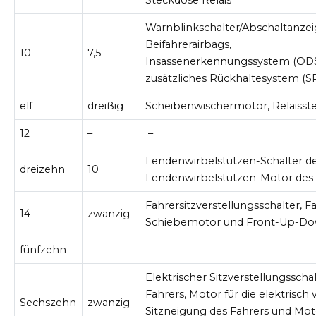
Warnblinkschalter/Abschaltanzei
Beifahrerairbags,
10
7,5
Insassenerkennungssystem (ODS
zusätzliches Rückhaltesystem (S
elf
dreißig
Scheibenwischermotor, Relaiss
12
–
–
Lendenwirbelstützen-Schalter de
dreizehn
10
Lendenwirbelstützen-Motor des 
Fahrersitzverstellungsschalter, Fa
14
zwanzig
Schiebemotor und Front-Up-D
fünfzehn
–
–
Elektrischer Sitzverstellungsscha
Fahrers, Motor für die elektrisch 
Sechszehn
zwanzig
Sitzneigung des Fahrers und Mo