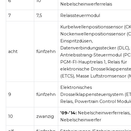
6
10
Nebelscheinwerferrelais
7
7,5
Relaissteuermodul
Kurbelwellenpositionssensor (CK
Nockenwellenpositionssensor (C
Einspritzdüsen,
Datenverbindungsstecker (DLC),
acht
fünfzehn
Antriebsstrang-Steuermodul (PC
PGM-FI-Hauptrelais 1, Relais für
elektronische Drosselklappenst
(ETCS), Masse Luftstromsensor (
Elektronisches
9
fünfzehn
Drosselklappensteuersystem (E
Relais, Powertrain Control Modu
’09-’14:
Nebelscheinwerferrelais,
10
zwanzig
Nebelscheinwerfer