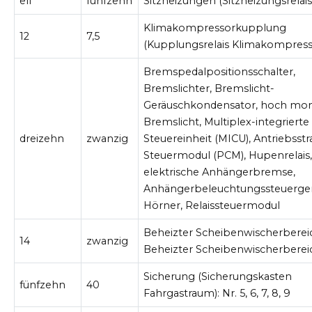
elf
fünfzehn
Sitzheizungen (Sitzheizungsrelais
Klimakompressorkupplung
12
7,5
(Kupplungsrelais Klimakompress
Bremspedalpositionsschalter,
Bremslichter, Bremslicht-
Geräuschkondensator, hoch mon
Bremslicht, Multiplex-integrierte
dreizehn
zwanzig
Steuereinheit (MICU), Antriebsst
Steuermodul (PCM), Hupenrelais
elektrische Anhängerbremse,
Anhängerbeleuchtungssteuerger
Hörner, Relaissteuermodul
Beheizter Scheibenwischerberei
14
zwanzig
Beheizter Scheibenwischerberei
Sicherung (Sicherungskasten
fünfzehn
40
Fahrgastraum): Nr. 5, 6, 7, 8, 9