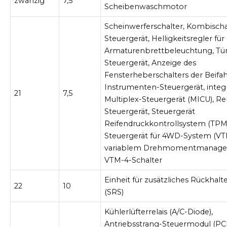
zwanzig
7,5
Scheibenwaschmotor
Scheinwerferschalter, Kombischa
Steuergerät, Helligkeitsregler für
Armaturenbrettbeleuchtung, Tür
Steuergerät, Anzeige des
Fensterheberschalters der Beifah
Instrumenten-Steuergerät, integr
21
7,5
Multiplex-Steuergerät (MICU), Rel
Steuergerät, Steuergerät
Reifendruckkontrollsystem (TPMS
Steuergerät für 4WD-System (VT
variablem Drehmomentmanage
VTM-4-Schalter
Einheit für zusätzliches Rückhal
22
10
(SRS)
Kühlerlüfterrelais (A/C-Diode),
Antriebsstrang-Steuermodul (PC