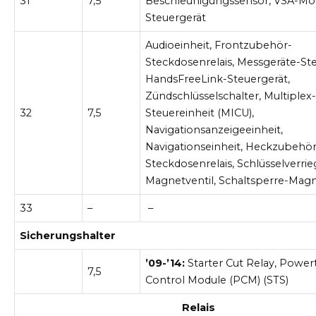
31
7,5
Beschleunigungssensor, VSA-Mo
Steuergerät
Audioeinheit, Frontzubehör-
Steckdosenrelais, Messgeräte-St
HandsFreeLink-Steuergerät,
Zündschlüsselschalter, Multiplex-
32
7,5
Steuereinheit (MICU),
Navigationsanzeigeeinheit,
Navigationseinheit, Heckzubehör
Steckdosenrelais, Schlüsselverri
Magnetventil, Schaltsperre-Magn
33
–
–
Sicherungshalter
’09-’14:
Starter Cut Relay, Powert
7,5
Control Module (PCM) (STS)
Relais