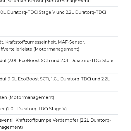
or, Sauerstoffsensor (Motormanagement)
0L Duratorq-TDCi Stage V und 2.2L Duratorq-TDCi
t, Kraftstoffzumesseinheit, MAF-Sensor,
offverteilerleiste (Motormanagement)
ul (2.0L EcoBoost SCTi und 2.0L Duratorq-TDCi Stufe
l (1.6L EcoBoost SCTi, 1.6L Duratorq-TDCi und 2.2L
düsen (Motormanagement)
er (2.0L Duratorq-TDCi Stage V)
entil, Kraftstoffpumpe Verdampfer (2.2L Duratorq-
anagement)