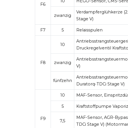
10
HEGO-Sensor, CMS-Sens
F6
Verdampferglühkerze (2.
zwanzig
Stage V)
F7
5
Relaisspulen
Antriebsstrangsteuergerä
10
Druckregelventil Kraftst
Antriebsstrangsteuermod
F8
zwanzig
V)
Antriebsstrangsteuermodu
fünfzehn
Duratorq-TDCi Stage V)
10
MAF-Sensor, Einspritz
5
Kraftstoffpumpe Vaporiz
MAF-Sensor, AGR-Bypassv
F9
7,5
TDCi Stage V) (Motorm