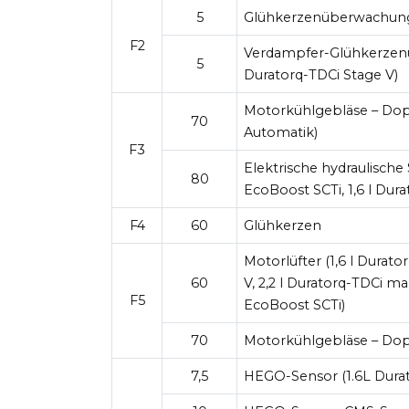
5
Glühkerzenüberwachung
F2
Verdampfer-Glühkerzenü
5
Duratorq-TDCi Stage V)
Motorkühlgebläse – Dopp
70
Automatik)
F3
Elektrische hydraulische
80
EcoBoost SCTi, 1,6 l Dura
F4
60
Glühkerzen
Motorlüfter (1,6 l Durato
60
V, 2,2 l Duratorq-TDCi ma
F5
EcoBoost SCTi)
70
Motorkühlgebläse – Dopp
7,5
HEGO-Sensor (1.6L Dura