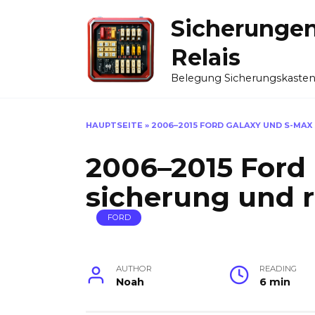
Skip
Sicherunge
to
content
Relais
Belegung Sicherungskaste
HAUPTSEITE
»
2006–2015 FORD GALAXY UND S-MAX
2006–2015 Ford
sicherung und r
FORD
AUTHOR
READING
Noah
6 min