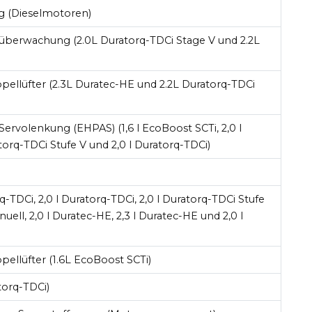
 (Dieselmotoren)
berwachung (2.0L Duratorq-TDCi Stage V und 2.2L
ellüfter (2.3L Duratec-HE und 2.2L Duratorq-TDCi
 Servolenkung (EHPAS) (1,6 l EcoBoost SCTi, 2,0 l
torq-TDCi Stufe V und 2,0 l Duratorq-TDCi)
rq-TDCi, 2,0 l Duratorq-TDCi, 2,0 l Duratorq-TDCi Stufe
nuell, 2,0 l Duratec-HE, 2,3 l Duratec-HE und 2,0 l
ellüfter (1.6L EcoBoost SCTi)
torq-TDCi)