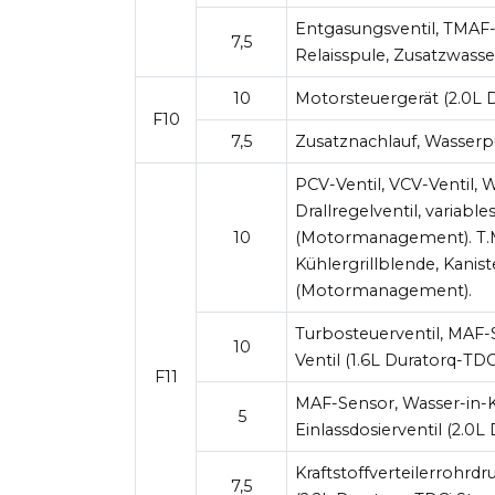
Entgasungsventil, TMAF-Se
7,5
Relaisspule, Zusatzwass
10
Motorsteuergerät (2.0L 
F10
7,5
Zusatznachlauf, Wasserp
PCV-Ventil, VCV-Ventil, W
Drallregelventil, variable
10
(Motormanagement). T.MA
Kühlergrillblende, Kanist
(Motormanagement).
Turbosteuerventil, MAF-S
10
Ventil (1.6L Duratorq-TDC
F11
MAF-Sensor, Wasser-in-Kr
5
Einlassdosierventil (2.0L
Kraftstoffverteilerrohrdru
7,5