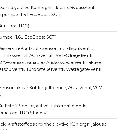
nsor, aktive Kühlergrilljalousie, Bypassventil,
erpumpe (1,6 l EcoBoost SCTi)
Duratorq-TDCi)
umpe (1.6L EcoBoost SCTi)
asser-im-Kraftstoff-Sensor, Schallspülventil,
s Einlassventil, AGR-Ventil, IVVT-Ölregelventil
F-Sensor, variables Auslasssteuerventil, aktive
erspülventil, Turbosteuerventil, Wastegate-Ventil
ensor, aktive Kühlergrillblende, AGR-Ventil, VCV-
i)
aftstoff-Sensor, aktive Kühlergrillblende,
 Duratorq-TDCi Stage V)
ck, Kraftstoffdosiereinheit, aktive Kühlergrilljalousie