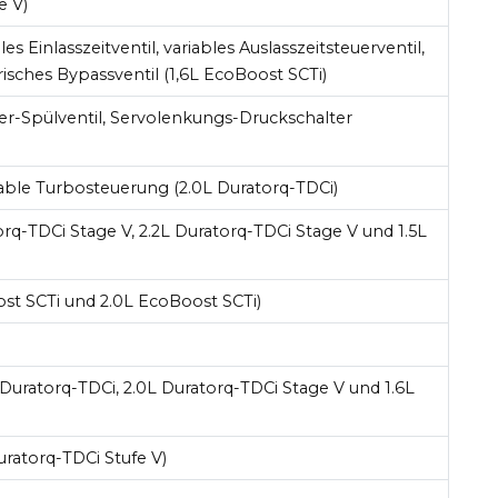
e V)
es Einlasszeitventil, variables Auslasszeitsteuerventil,
risches Bypassventil (1,6L EcoBoost SCTi)
ter-Spülventil, Servolenkungs-Druckschalter
able Turbosteuerung (2.0L Duratorq-TDCi)
orq-TDCi Stage V, 2.2L Duratorq-TDCi Stage V und 1.5L
st SCTi und 2.0L EcoBoost SCTi)
L Duratorq-TDCi, 2.0L Duratorq-TDCi Stage V und 1.6L
ratorq-TDCi Stufe V)