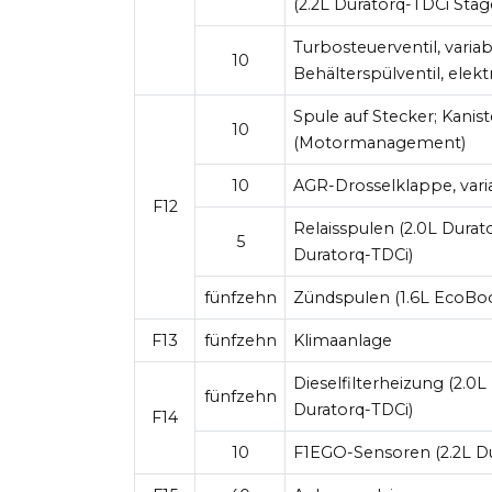
(2.2L Duratorq-TDCi Stag
Turbosteuerventil, variabl
10
Behälterspülventil, elekt
Spule auf Stecker; Kanis
10
(Motormanagement)
10
AGR-Drosselklappe, vari
F12
Relaisspulen (2.0L Durat
5
Duratorq-TDCi)
fünfzehn
Zündspulen (1.6L EcoBoo
F13
fünfzehn
Klimaanlage
Dieselfilterheizung (2.0
fünfzehn
Duratorq-TDCi)
F14
10
F1EGO-Sensoren (2.2L Du