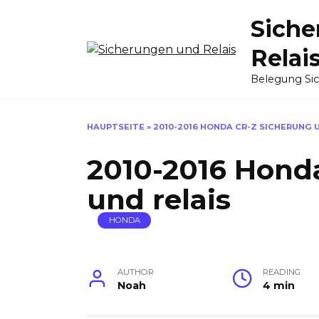
Skip
Siche
to
content
Relai
Belegung Si
HAUPTSEITE
»
2010-2016 HONDA CR-Z SICHERUNG 
2010-2016 Hond
und relais
HONDA
AUTHOR
READING
Noah
4 min