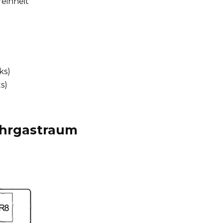
einheit
ks)
s)
ahrgastraum