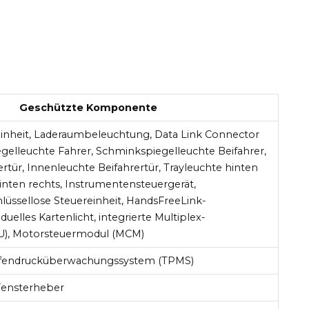
Geschützte Komponente
einheit, Laderaumbeleuchtung, Data Link Connector
gelleuchte Fahrer, Schminkspiegelleuchte Beifahrer,
rtür, Innenleuchte Beifahrertür, Trayleuchte hinten
hinten rechts, Instrumentensteuergerät,
üssellose Steuereinheit, HandsFreeLink-
iduelles Kartenlicht, integrierte Multiplex-
CU), Motorsteuermodul (MCM)
eifendrucküberwachungssystem (TPMS)
Fensterheber