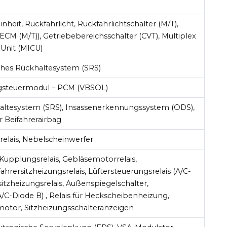
nheit, Rückfahrlicht, Rückfahrlichtschalter (M/T),
ECM (M/T)), Getriebebereichsschalter (CVT), Multiplex
 Unit (MICU)
liches Rückhaltesystem (SRS)
gsteuermodul – PCM (VBSOL)
haltesystem (SRS), Insassenerkennungssystem (ODS),
r Beifahrerairbag
elais, Nebelscheinwerfer
upplungsrelais, Gebläsemotorrelais,
ahrersitzheizungsrelais, Lüftersteuerungsrelais (A/C-
sitzheizungsrelais, Außenspiegelschalter,
(A/C-Diode B) , Relais für Heckscheibenheizung,
otor, Sitzheizungsschalteranzeigen