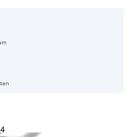
aum
sten