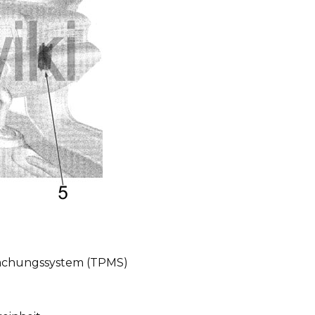
achungssystem (TPMS)