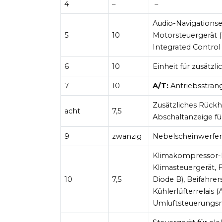
4
–
–
Audio-Navigationsei
5
10
Motorsteuergerät (
Integrated Control
6
10
Einheit für zusätz
7
10
A/T:
Antriebsstran
Zusätzliches Rück
acht
7,5
Abschaltanzeige fü
9
zwanzig
Nebelscheinwerferr
Klimakompressor-K
Klimasteuergerät, F
10
7,5
Diode B), Beifahrer
Kühlerlüfterrelais 
Umluftsteuerungsm