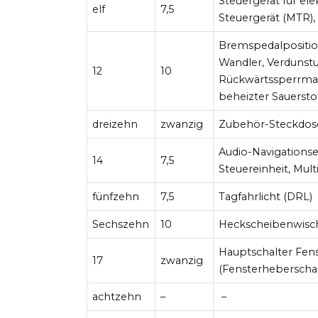
Steuergerät für el
elf
7,5
Steuergerät (MTR),
Bremspedalposition
Wandler, Verdunstu
12
10
Rückwärtssperrmag
beheizter Sauersto
dreizehn
zwanzig
Zubehör-Steckdos
Audio-Navigationse
14
7,5
Steuereinheit, Mult
fünfzehn
7,5
Tagfahrlicht (DRL)
Sechszehn
10
Heckscheibenwisc
Hauptschalter Fen
17
zwanzig
(Fensterheberschal
achtzehn
–
–