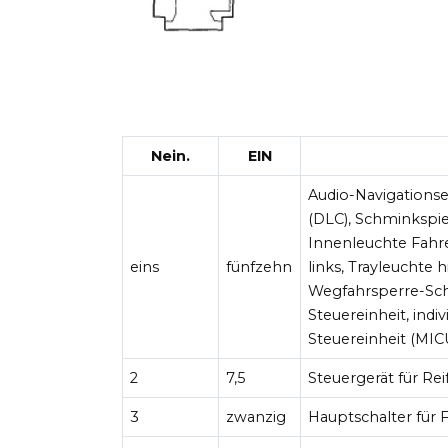
Nein.
EIN
Audio-Navigations
(DLC), Schminkspie
Innenleuchte Fahre
eins
fünfzehn
links, Trayleuchte 
Wegfahrsperre-Schl
Steuereinheit, indiv
Steuereinheit (MI
2
7,5
Steuergerät für R
3
zwanzig
Hauptschalter für 