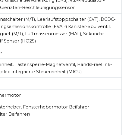
ektronische Servolenkung (EPS), VSA-Modulator-
 Gierraten-Beschleunigungssensor
sschalter (M/T), Leerlaufstoppschalter (CVT), DCDC-
ngsemissionskontrolle (EVAP) Kanister-Spülventil,
net (M/T), Luftmassenmesser (MAF), Sekundär
ff Sensor (HO2S)
e
inheit, Tastensperre-Magnetventil, HandsFreeLink-
iplex-integrierte Steuereinheit (MICU)
hermotor
sterheber, Fensterhebermotor Beifahrer
ter Beifahrer)