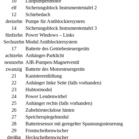
10
Luftpumpenmotor
elf
Sicherungsblock Instrumententafel 2
12
Schiebedach
dreizehn
Pumpe für Antiblockiersystem
14
Sicherungsblock Instrumententafel 3
fünfzehn
Power Windows – Links
Sechszehn
Modul Antiblockiersystem
17
Batterie des Getriebesteuergeräts
achtzehn
Anhänger-Parklicht
neunzehn
AIR-Pumpen-Magnetventil
zwanzig
Batterie des Motorsteuergeräts
21
Kanisterentlüftung
22
Anhänger linke Seite (falls vorhanden)
23
Hubtormodul
24
Power Lendenwirbel
25
Anhänger rechts (falls vorhanden)
26
Zubehörsteckdose hinten
27
Speicherspiegelmodul
28
Batteriesensor mit geregelter Spannungssteuerung
29
Frontscheibenwischer
dreißig
Heckscheibenwischer