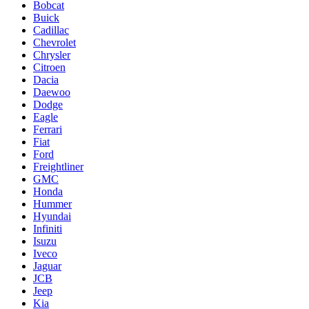
Bobcat
Buick
Cadillac
Chevrolet
Chrysler
Citroen
Dacia
Daewoo
Dodge
Eagle
Ferrari
Fiat
Ford
Freightliner
GMC
Honda
Hummer
Hyundai
Infiniti
Isuzu
Iveco
Jaguar
JCB
Jeep
Kia