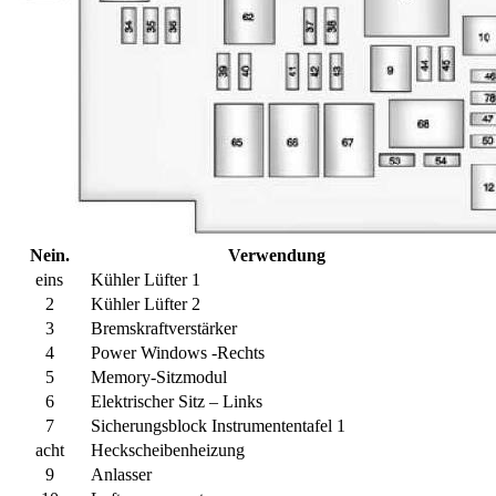
Nein.
Verwendung
eins
Kühler Lüfter 1
2
Kühler Lüfter 2
3
Bremskraftverstärker
4
Power Windows -Rechts
5
Memory-Sitzmodul
6
Elektrischer Sitz – Links
7
Sicherungsblock Instrumententafel 1
acht
Heckscheibenheizung
9
Anlasser