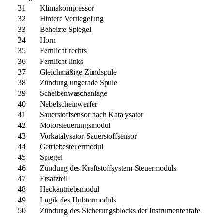
31
Klimakompressor
32
Hintere Verriegelung
33
Beheizte Spiegel
34
Horn
35
Fernlicht rechts
36
Fernlicht links
37
Gleichmäßige Zündspule
38
Zündung ungerade Spule
39
Scheibenwaschanlage
40
Nebelscheinwerfer
41
Sauerstoffsensor nach Katalysator
42
Motorsteuerungsmodul
43
Vorkatalysator-Sauerstoffsensor
44
Getriebesteuermodul
45
Spiegel
46
Zündung des Kraftstoffsystem-Steuermoduls
47
Ersatzteil
48
Heckantriebsmodul
49
Logik des Hubtormoduls
50
Zündung des Sicherungsblocks der Instrumententafel