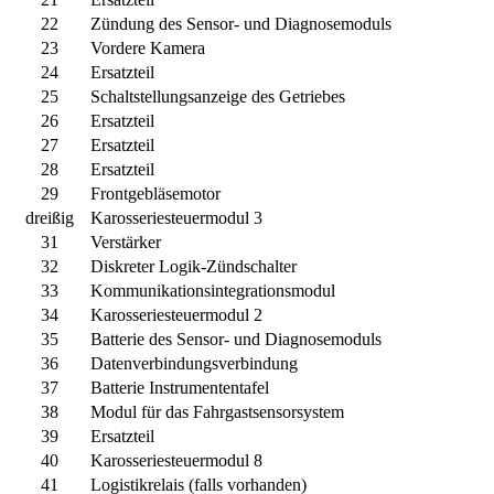
22
Zündung des Sensor- und Diagnosemoduls
23
Vordere Kamera
24
Ersatzteil
25
Schaltstellungsanzeige des Getriebes
26
Ersatzteil
27
Ersatzteil
28
Ersatzteil
29
Frontgebläsemotor
dreißig
Karosseriesteuermodul 3
31
Verstärker
32
Diskreter Logik-Zündschalter
33
Kommunikationsintegrationsmodul
34
Karosseriesteuermodul 2
35
Batterie des Sensor- und Diagnosemoduls
36
Datenverbindungsverbindung
37
Batterie Instrumententafel
38
Modul für das Fahrgastsensorsystem
39
Ersatzteil
40
Karosseriesteuermodul 8
41
Logistikrelais (falls vorhanden)