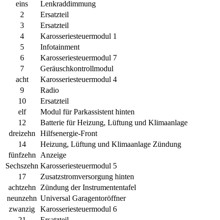
eins
Lenkraddimmung
2
Ersatzteil
3
Ersatzteil
4
Karosseriesteuermodul 1
5
Infotainment
6
Karosseriesteuermodul 7
7
Geräuschkontrollmodul
acht
Karosseriesteuermodul 4
9
Radio
10
Ersatzteil
elf
Modul für Parkassistent hinten
12
Batterie für Heizung, Lüftung und Klimaanlage
dreizehn
Hilfsenergie-Front
14
Heizung, Lüftung und Klimaanlage Zündung
fünfzehn
Anzeige
Sechszehn
Karosseriesteuermodul 5
17
Zusatzstromversorgung hinten
achtzehn
Zündung der Instrumententafel
neunzehn
Universal Garagentoröffner
zwanzig
Karosseriesteuermodul 6
21
Ersatzteil