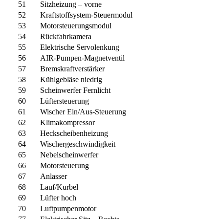
51
Sitzheizung – vorne
52
Kraftstoffsystem-Steuermodul
53
Motorsteuerungsmodul
54
Rückfahrkamera
55
Elektrische Servolenkung
56
AIR-Pumpen-Magnetventil
57
Bremskraftverstärker
58
Kühlgebläse niedrig
59
Scheinwerfer Fernlicht
60
Lüftersteuerung
61
Wischer Ein/Aus-Steuerung
62
Klimakompressor
63
Heckscheibenheizung
64
Wischergeschwindigkeit
65
Nebelscheinwerfer
66
Motorsteuerung
67
Anlasser
68
Lauf/Kurbel
69
Lüfter hoch
70
Luftpumpenmotor