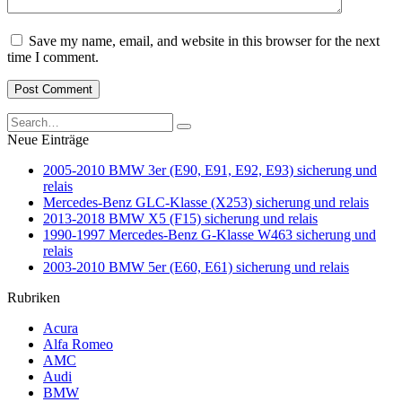
Save my name, email, and website in this browser for the next
time I comment.
Search
for:
Neue Einträge
2005-2010 BMW 3er (E90, E91, E92, E93) sicherung und
relais
Mercedes-Benz GLC-Klasse (X253) sicherung und relais
2013-2018 BMW X5 (F15) sicherung und relais
1990-1997 Mercedes-Benz G-Klasse W463 sicherung und
relais
2003-2010 BMW 5er (E60, E61) sicherung und relais
Rubriken
Acura
Alfa Romeo
AMC
Audi
BMW