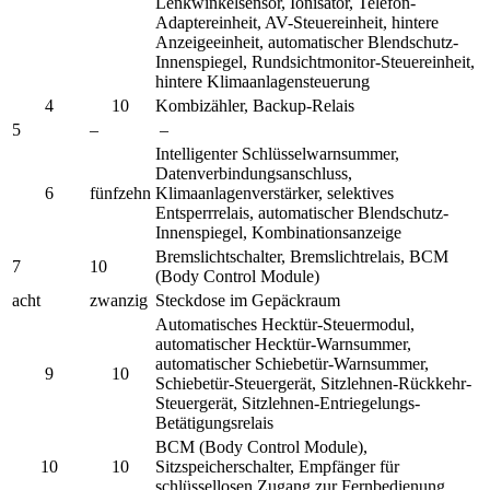
Lenkwinkelsensor, Ionisator, Telefon-
Adaptereinheit, AV-Steuereinheit, hintere
Anzeigeeinheit, automatischer Blendschutz-
Innenspiegel, Rundsichtmonitor-Steuereinheit,
hintere Klimaanlagensteuerung
4
10
Kombizähler, Backup-Relais
5
–
–
Intelligenter Schlüsselwarnsummer,
Datenverbindungsanschluss,
6
fünfzehn
Klimaanlagenverstärker, selektives
Entsperrrelais, automatischer Blendschutz-
Innenspiegel, Kombinationsanzeige
Bremslichtschalter, Bremslichtrelais, BCM
7
10
(Body Control Module)
acht
zwanzig
Steckdose im Gepäckraum
Automatisches Hecktür-Steuermodul,
automatischer Hecktür-Warnsummer,
automatischer Schiebetür-Warnsummer,
9
10
Schiebetür-Steuergerät, Sitzlehnen-Rückkehr-
Steuergerät, Sitzlehnen-Entriegelungs-
Betätigungsrelais
BCM (Body Control Module),
10
10
Sitzspeicherschalter, Empfänger für
schlüssellosen Zugang zur Fernbedienung