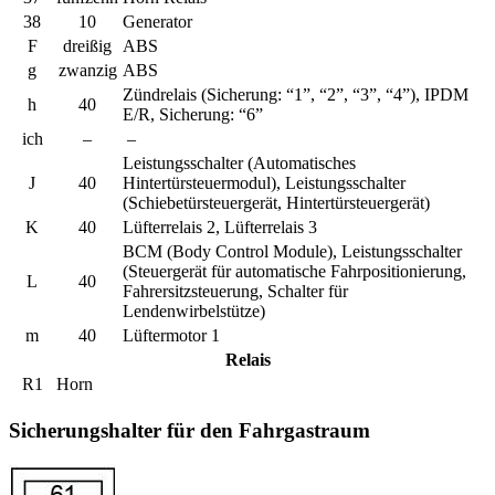
38
10
Generator
F
dreißig
ABS
g
zwanzig
ABS
Zündrelais (Sicherung: “1”, “2”, “3”, “4”), IPDM
h
40
E/R, Sicherung: “6”
ich
–
–
Leistungsschalter (Automatisches
J
40
Hintertürsteuermodul), Leistungsschalter
(Schiebetürsteuergerät, Hintertürsteuergerät)
K
40
Lüfterrelais 2, Lüfterrelais 3
BCM (Body Control Module), Leistungsschalter
(Steuergerät für automatische Fahrpositionierung,
L
40
Fahrersitzsteuerung, Schalter für
Lendenwirbelstütze)
m
40
Lüftermotor 1
Relais
R1
Horn
Sicherungshalter für den Fahrgastraum