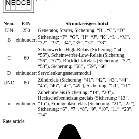
Nein.
EIN
Stromkreisgeschützt
EIN
250
Generator, Starter, Sicherung: “B”, “C”, “D”
Sicherung: “F”, “G”, “H”, “J”, “K”, “L”, “M”,
B
einhundert
“32”, “33”, “34”, “35”, “37”, “38”
Scheinwerfer-High-Relais (Sicherung: “54”,
“55”), Scheinwerfer-Low-Relais (Sicherung:
C
60
“56”, “57”), Rücklicht-Relais (Sicherung: “52”,
“53”), Sicherung: “58” , “59”, “60”
D
einhundert
Servolenkungssteuermodul
Zündrelais (Sicherung: “41”, “42”, “43”, “44”,
UND
80
“45”, “46”, “47”, “49”), Sicherung: “50”, “51”
Zubehörrelais (Sicherung: “19”, “20”),
Heckscheibenheizungsrelais (Sicherung: “13”,
n
einhundert
“15”), Frontgebläserelais (Sicherung: “21”, “22”),
Sicherung: “6” , “7”, “8”, “9”, “10”, “11”, “23”,
“24”
Rate article