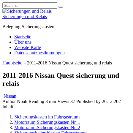
Skip
Search
to
for:
content
Sicherungen und Relais
Belegung Sicherungskasten
Startseite
Über uns
Website-Karte
Datenschutzbestimmungen
Hauptseite
»
2011-2016 Nissan Quest sicherung und relais
2011-2016 Nissan Quest sicherung und
relais
Nissan
Author
Noah
Reading
3 min
Views
37
Published by
26.12.2021
Inhalt
Sicherungskasten im Fahrgastraum
Motorraum-Sicherungskasten Nr. 1
Motorraum-Sicherungskasten Nr. 2
Sicherungshalter für den Fahrgastraum