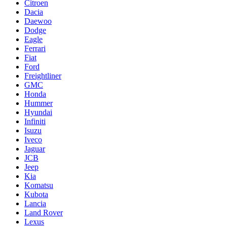
Citroen
Dacia
Daewoo
Dodge
Eagle
Ferrari
Fiat
Ford
Freightliner
GMC
Honda
Hummer
Hyundai
Infiniti
Isuzu
Iveco
Jaguar
JCB
Jeep
Kia
Komatsu
Kubota
Lancia
Land Rover
Lexus