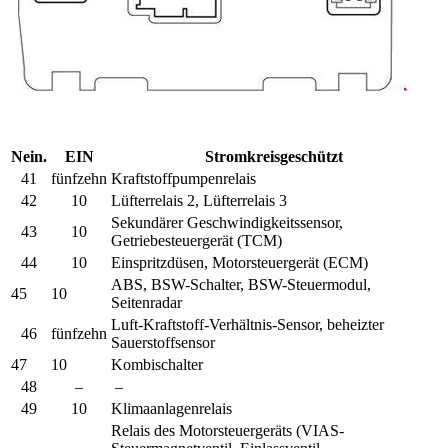
Nein.
EIN
Stromkreisgeschützt
41
fünfzehn
Kraftstoffpumpenrelais
42
10
Lüfterrelais 2, Lüfterrelais 3
Sekundärer Geschwindigkeitssensor,
43
10
Getriebesteuergerät (TCM)
44
10
Einspritzdüsen, Motorsteuergerät (ECM)
ABS, BSW-Schalter, BSW-Steuermodul,
45
10
Seitenradar
Luft-Kraftstoff-Verhältnis-Sensor, beheizter
46
fünfzehn
Sauerstoffsensor
47
10
Kombischalter
48
–
–
49
10
Klimaanlagenrelais
Relais des Motorsteuergeräts (VIAS-