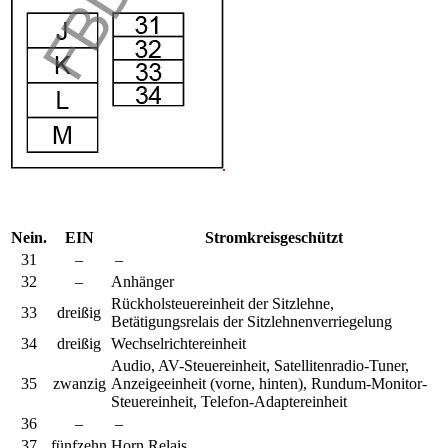
Nein.
EIN
Stromkreisgeschützt
31
–
–
32
–
Anhänger
Rückholsteuereinheit der Sitzlehne,
33
dreißig
Betätigungsrelais der Sitzlehnenverriegelung
34
dreißig
Wechselrichtereinheit
Audio, AV-Steuereinheit, Satellitenradio-Tuner,
35
zwanzig
Anzeigeeinheit (vorne, hinten), Rundum-Monitor-
Steuereinheit, Telefon-Adaptereinheit
36
–
–
37
fünfzehn
Horn Relais