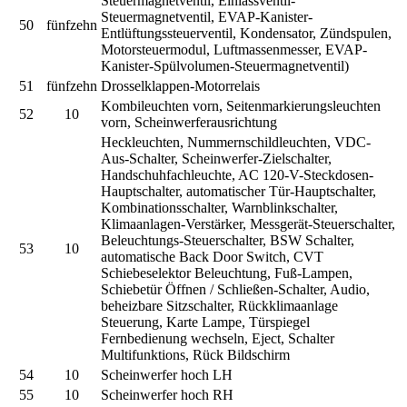
Steuermagnetventil, Einlassventil-
Steuermagnetventil, EVAP-Kanister-
50
fünfzehn
Entlüftungssteuerventil, Kondensator, Zündspulen,
Motorsteuermodul, Luftmassenmesser, EVAP-
Kanister-Spülvolumen-Steuermagnetventil)
51
fünfzehn
Drosselklappen-Motorrelais
Kombileuchten vorn, Seitenmarkierungsleuchten
52
10
vorn, Scheinwerferausrichtung
Heckleuchten, Nummernschildleuchten, VDC-
Aus-Schalter, Scheinwerfer-Zielschalter,
Handschuhfachleuchte, AC 120-V-Steckdosen-
Hauptschalter, automatischer Tür-Hauptschalter,
Kombinationsschalter, Warnblinkschalter,
Klimaanlagen-Verstärker, Messgerät-Steuerschalter,
Beleuchtungs-Steuerschalter, BSW Schalter,
53
10
automatische Back Door Switch, CVT
Schiebeselektor Beleuchtung, Fuß-Lampen,
Schiebetür Öffnen / Schließen-Schalter, Audio,
beheizbare Sitzschalter, Rückklimaanlage
Steuerung, Karte Lampe, Türspiegel
Fernbedienung wechseln, Eject, Schalter
Multifunktions, Rück Bildschirm
54
10
Scheinwerfer hoch LH
55
10
Scheinwerfer hoch RH