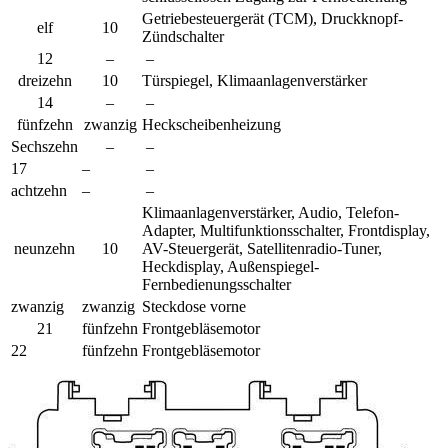
Getriebesteuergerät (TCM), Druckknopf-
elf
10
Zündschalter
12
–
–
dreizehn
10
Türspiegel, Klimaanlagenverstärker
14
–
–
fünfzehn
zwanzig
Heckscheibenheizung
Sechszehn
–
–
17
–
–
achtzehn
–
–
Klimaanlagenverstärker, Audio, Telefon-
Adapter, Multifunktionsschalter, Frontdisplay,
neunzehn
10
AV-Steuergerät, Satellitenradio-Tuner,
Heckdisplay, Außenspiegel-
Fernbedienungsschalter
zwanzig
zwanzig
Steckdose vorne
21
fünfzehn
Frontgebläsemotor
22
fünfzehn
Frontgebläsemotor