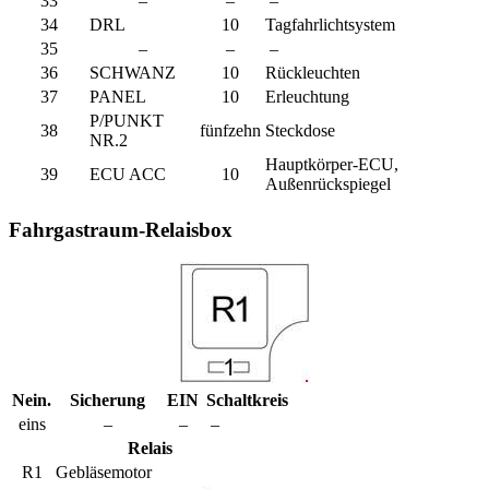
33
–
–
–
34
DRL
10
Tagfahrlichtsystem
35
–
–
–
36
SCHWANZ
10
Rückleuchten
37
PANEL
10
Erleuchtung
P/PUNKT
38
fünfzehn
Steckdose
NR.2
Hauptkörper-ECU,
39
ECU ACC
10
Außenrückspiegel
Fahrgastraum-Relaisbox
Nein.
Sicherung
EIN
Schaltkreis
eins
–
–
–
Relais
R1
Gebläsemotor