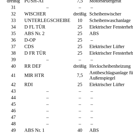
dreißig
PUSH-AT
7,5
Motorsteuergerät
31
–
–
–
32
WISCHER
dreißig
Scheibenwischer
33
UNTERLEGSCHEIBE
10
Scheibenwaschanlage
34
D FL TÜR
25
Elektrischer Fensterhe
35
ABS Nr. 2
25
ABS
36
D-OP
25
–
37
CDS
25
Elektrischer Lüfter
38
D FR TÜR
25
Elektrischer Fensterhe
39
–
–
–
40
RR DEF
dreißig
Heckscheibenheizung
Antibeschlagsanlage fü
41
MIR HTR
7,5
Außenspiegel
42
RDI
25
Elektrischer Lüfter
43
–
–
–
44
–
–
–
45
–
–
–
46
–
–
–
47
–
–
–
48
–
–
–
49
ABS Nr. 1
40
ABS