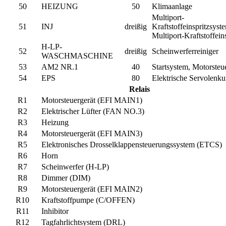
50
HEIZUNG
50
Klimaanlage
Multiport-
51
INJ
dreißig
Kraftstoffeinspritzsyst
Multiport-Kraftstoffein
H-LP-
52
dreißig
Scheinwerferreiniger
WASCHMASCHINE
53
AM2 NR.1
40
Startsystem, Motorsteu
54
EPS
80
Elektrische Servolenk
Relais
R1
Motorsteuergerät (EFI MAIN1)
R2
Elektrischer Lüfter (FAN NO.3)
R3
Heizung
R4
Motorsteuergerät (EFI MAIN3)
R5
Elektronisches Drosselklappensteuerungssystem (ETCS)
R6
Horn
R7
Scheinwerfer (H-LP)
R8
Dimmer (DIM)
R9
Motorsteuergerät (EFI MAIN2)
R10
Kraftstoffpumpe (C/OFFEN)
R11
Inhibitor
R12
Tagfahrlichtsystem (DRL)