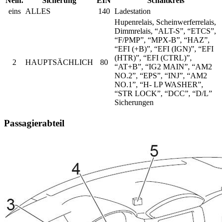
Nein.
Sicherung
EIN
Schaltkreis
eins
ALLES
140
Ladestation
Hupenrelais, Scheinwerferrelais,
Dimmrelais, “ALT-S”, “ETCS”,
“F/PMP”, “MPX-B”, “HAZ”,
“EFI (+B)”, “EFI (IGN)”, “EFI
(HTR)”, “EFI (CTRL)”,
2
HAUPTSÄCHLICH
80
“AT+B”, “IG2 MAIN”, “AM2
NO.2”, “EPS”, “INJ”, “AM2
NO.1”, “H- LP WASHER”,
“STR LOCK”, “DCC”, “D/L”
Sicherungen
Passagierabteil