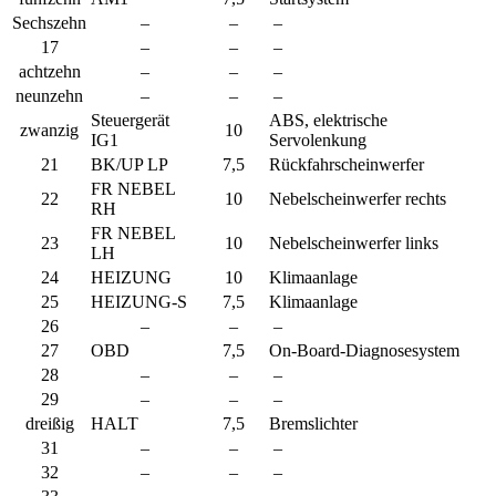
Sechszehn
–
–
–
17
–
–
–
achtzehn
–
–
–
neunzehn
–
–
–
Steuergerät
ABS, elektrische
zwanzig
10
IG1
Servolenkung
21
BK/UP LP
7,5
Rückfahrscheinwerfer
FR NEBEL
22
10
Nebelscheinwerfer rechts
RH
FR NEBEL
23
10
Nebelscheinwerfer links
LH
24
HEIZUNG
10
Klimaanlage
25
HEIZUNG-S
7,5
Klimaanlage
26
–
–
–
27
OBD
7,5
On-Board-Diagnosesystem
28
–
–
–
29
–
–
–
dreißig
HALT
7,5
Bremslichter
31
–
–
–
32
–
–
–