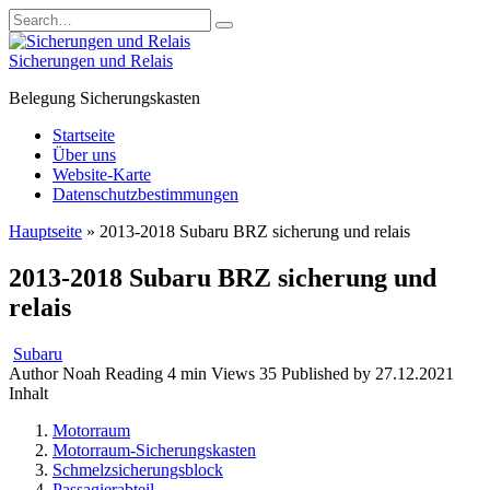
Skip
Search
to
for:
content
Sicherungen und Relais
Belegung Sicherungskasten
Startseite
Über uns
Website-Karte
Datenschutzbestimmungen
Hauptseite
»
2013-2018 Subaru BRZ sicherung und relais
2013-2018 Subaru BRZ sicherung und
relais
Subaru
Author
Noah
Reading
4 min
Views
35
Published by
27.12.2021
Inhalt
Motorraum
Motorraum-Sicherungskasten
Schmelzsicherungsblock
Passagierabteil