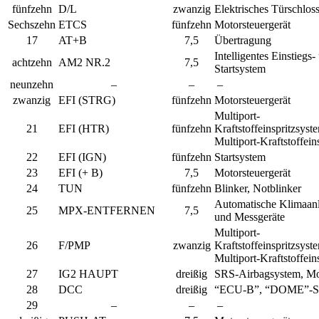
fünfzehn
D/L
zwanzig
Elektrisches Türschlos
Sechszehn
ETCS
fünfzehn
Motorsteuergerät
17
AT+B
7,5
Übertragung
Intelligentes Einstiegs-
achtzehn
AM2 NR.2
7,5
Startsystem
neunzehn
–
–
–
zwanzig
EFI (STRG)
fünfzehn
Motorsteuergerät
Multiport-
21
EFI (HTR)
fünfzehn
Kraftstoffeinspritzsyst
Multiport-Kraftstoffein
22
EFI (IGN)
fünfzehn
Startsystem
23
EFI (+ B)
7,5
Motorsteuergerät
24
TUN
fünfzehn
Blinker, Notblinker
Automatische Klimaanl
25
MPX-ENTFERNEN
7,5
und Messgeräte
Multiport-
26
F/PMP
zwanzig
Kraftstoffeinspritzsyst
Multiport-Kraftstoffein
27
IG2 HAUPT
dreißig
SRS-Airbagsystem, Mot
28
DCC
dreißig
“ECU-B”, “DOME”-Si
29
–
–
–