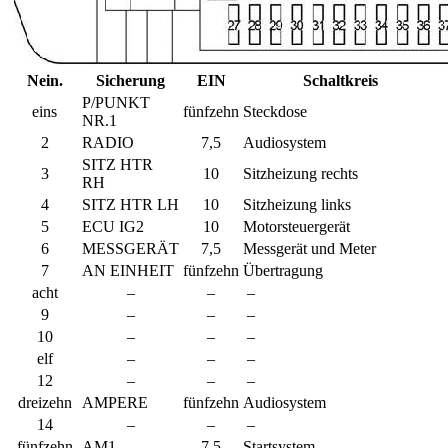
Nein.
Sicherung
EIN
Schaltkreis
P/PUNKT
eins
fünfzehn
Steckdose
NR.1
2
RADIO
7,5
Audiosystem
SITZ HTR
3
10
Sitzheizung rechts
RH
4
SITZ HTR LH
10
Sitzheizung links
5
ECU IG2
10
Motorsteuergerät
6
MESSGERÄT
7,5
Messgerät und Meter
7
AN EINHEIT
fünfzehn
Übertragung
acht
–
–
–
9
–
–
–
10
–
–
–
elf
–
–
–
12
–
–
–
dreizehn
AMPERE
fünfzehn
Audiosystem
14
–
–
–
fünfzehn
AM1
7,5
Startsystem