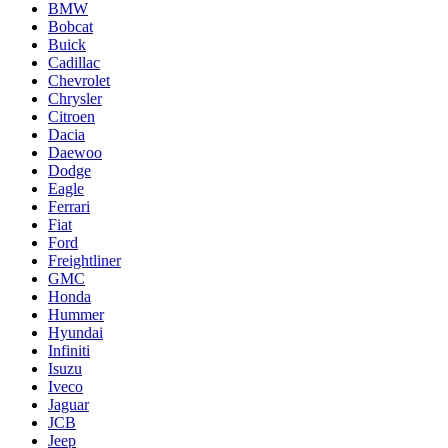
BMW
Bobcat
Buick
Cadillac
Chevrolet
Chrysler
Citroen
Dacia
Daewoo
Dodge
Eagle
Ferrari
Fiat
Ford
Freightliner
GMC
Honda
Hummer
Hyundai
Infiniti
Isuzu
Iveco
Jaguar
JCB
Jeep