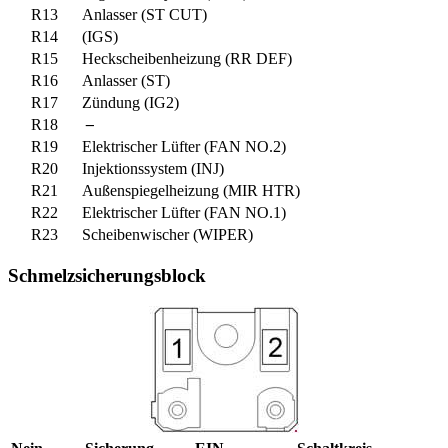
R13
Anlasser (ST CUT)
R14
(IGS)
R15
Heckscheibenheizung (RR DEF)
R16
Anlasser (ST)
R17
Zündung (IG2)
R18
–
R19
Elektrischer Lüfter (FAN NO.2)
R20
Injektionssystem (INJ)
R21
Außenspiegelheizung (MIR HTR)
R22
Elektrischer Lüfter (FAN NO.1)
R23
Scheibenwischer (WIPER)
Schmelzsicherungsblock