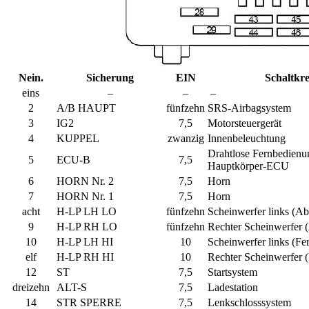
Nein.
Sicherung
EIN
Schaltkre
eins
–
–
–
2
A/B HAUPT
fünfzehn
SRS-Airbagsystem
3
IG2
7,5
Motorsteuergerät
4
KUPPEL
zwanzig
Innenbeleuchtung
Drahtlose Fernbedienu
5
ECU-B
7,5
Hauptkörper-ECU
6
HORN Nr. 2
7,5
Horn
7
HORN Nr. 1
7,5
Horn
acht
H-LP LH LO
fünfzehn
Scheinwerfer links (Ab
9
H-LP RH LO
fünfzehn
Rechter Scheinwerfer (
10
H-LP LH HI
10
Scheinwerfer links (Fer
elf
H-LP RH HI
10
Rechter Scheinwerfer (
12
ST
7,5
Startsystem
dreizehn
ALT-S
7,5
Ladestation
14
STR SPERRE
7,5
Lenkschlosssystem