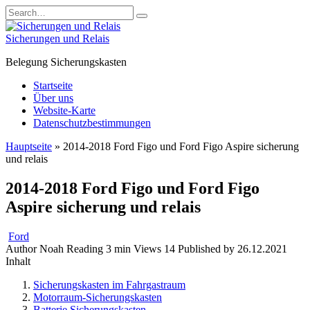
Skip
Search
to
for:
content
Sicherungen und Relais
Belegung Sicherungskasten
Startseite
Über uns
Website-Karte
Datenschutzbestimmungen
Hauptseite
»
2014-2018 Ford Figo und Ford Figo Aspire sicherung
und relais
2014-2018 Ford Figo und Ford Figo
Aspire sicherung und relais
Ford
Author
Noah
Reading
3 min
Views
14
Published by
26.12.2021
Inhalt
Sicherungskasten im Fahrgastraum
Motorraum-Sicherungskasten
Batterie Sicherungskasten