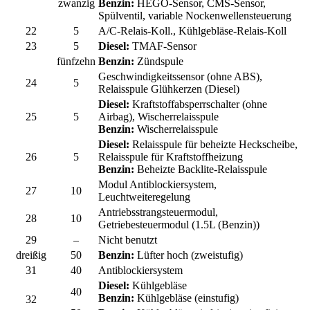
zwanzig
Benzin:
HEGO-Sensor, CMS-Sensor,
Spülventil, variable Nockenwellensteuerung
22
5
A/C-Relais-Koll., Kühlgebläse-Relais-Koll
23
5
Diesel:
TMAF-Sensor
fünfzehn
Benzin:
Zündspule
Geschwindigkeitssensor (ohne ABS),
24
5
Relaisspule Glühkerzen (Diesel)
Diesel:
Kraftstoffabsperrschalter (ohne
25
5
Airbag), Wischerrelaisspule
Benzin:
Wischerrelaisspule
Diesel:
Relaisspule für beheizte Heckscheibe,
26
5
Relaisspule für Kraftstoffheizung
Benzin:
Beheizte Backlite-Relaisspule
Modul Antiblockiersystem,
27
10
Leuchtweiteregelung
Antriebsstrangsteuermodul,
28
10
Getriebesteuermodul (1.5L (Benzin))
29
–
Nicht benutzt
dreißig
50
Benzin:
Lüfter hoch (zweistufig)
31
40
Antiblockiersystem
Diesel:
Kühlgebläse
40
Benzin:
Kühlgebläse (einstufig)
32