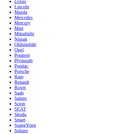
Lexus
Lincoln
Mazda
Mercedes
Mercury
Mini
Mitsubishi
Nissan
Oldsmobile
Opel
Peugeot
Plymouth
Pontiac
Porsche
Ram
Renault
Rover
Saab
Saturn
Scion
SEAT
Skoda
Smart
SsangYong
Subaru