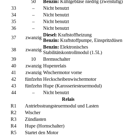
50
Benzin:
Kühlgebläse niedrig (zweistufig)
33
–
Nicht benutzt
34
–
Nicht benutzt
35
–
Nicht benutzt
36
–
Nicht benutzt
Diesel:
Kraftstoffheizung
37
zwanzig
Benzin:
Kraftstoffpumpe, Einspritzdüsen
Benzin:
Elektronisches
38
zwanzig
Stabilitätskontrollmodul (1.5L)
39
10
Bremsschalter
40
zwanzig
Hupenrelais
41
zwanzig
Wischermotor vorne
42
fünfzehn
Heckscheibenwischermotor
43
fünfzehn
Hupe (Karosseriesteuermodul)
44
–
Nicht benutzt
Relais
R1
Antriebsstrangsteuermodul und Lasten
R2
Wischer
R3
Zündlasten
R4
Hupe (Hornschalter)
R5
Startet den Motor