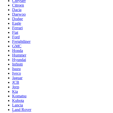
Chrysler
Citroen
Dacia
Daewoo
Dodge
Eagle
Ferrari
Fiat
Ford
Freightliner
GMC
Honda
Hummer
Hyundai
Infiniti
Isuzu
Iveco
Jaguar
JCB
Jeep
Kia
Komatsu
Kubota
Lancia
Land Rover