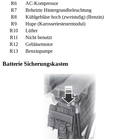
R6
AC-Kompressor
R7
Beheizte Hintergrundbeleuchtung
R8
Kühlgebläse hoch (zweistufig) (Benzin)
R9
Hupe (Karosseriesteuermodul)
R10
Lüfter
R11
Nicht benutzt
R12
Gebläsemotor
R13
Benzinpumpe
Batterie Sicherungskasten