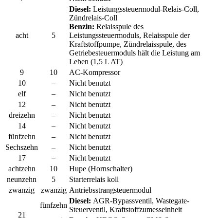
Diesel:
Leistungssteuermodul-Relais-Coll,
Zündrelais-Coll
Benzin:
Relaisspule des
acht
5
Leistungssteuermoduls, Relaisspule der
Kraftstoffpumpe, Zündrelaisspule, des
Getriebesteuermoduls hält die Leistung am
Leben (1,5 L AT)
9
10
AC-Kompressor
10
–
Nicht benutzt
elf
–
Nicht benutzt
12
–
Nicht benutzt
dreizehn
–
Nicht benutzt
14
–
Nicht benutzt
fünfzehn
–
Nicht benutzt
Sechszehn
–
Nicht benutzt
17
–
Nicht benutzt
achtzehn
10
Hupe (Hornschalter)
neunzehn
5
Starterrelais koll
zwanzig
zwanzig
Antriebsstrangsteuermodul
Diesel:
AGR-Bypassventil, Wastegate-
fünfzehn
Steuerventil, Kraftstoffzumesseinheit
21