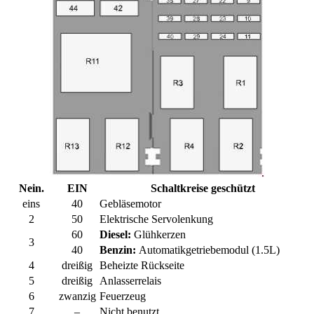
Nein.
EIN
Schaltkreise geschützt
eins
40
Gebläsemotor
2
50
Elektrische Servolenkung
60
Diesel:
Glühkerzen
3
40
Benzin:
Automatikgetriebemodul (1.5L)
4
dreißig
Beheizte Rückseite
5
dreißig
Anlasserrelais
6
zwanzig
Feuerzeug
7
–
Nicht benutzt