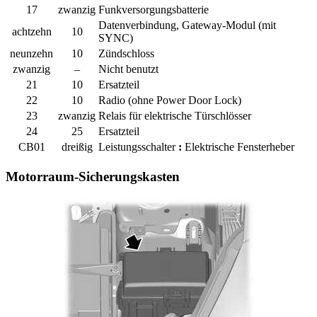
17
zwanzig
Funkversorgungsbatterie
Datenverbindung, Gateway-Modul (mit
achtzehn
10
SYNC)
neunzehn
10
Zündschloss
zwanzig
–
Nicht benutzt
21
10
Ersatzteil
22
10
Radio (ohne Power Door Lock)
23
zwanzig
Relais für elektrische Türschlösser
24
25
Ersatzteil
CB01
dreißig
Leistungsschalter
:
Elektrische Fensterheber
Motorraum-Sicherungskasten