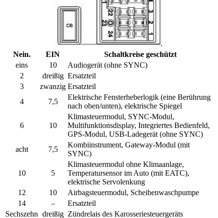
Nein.
EIN
Schaltkreise geschützt
eins
10
Audiogerät (ohne SYNC)
2
dreißig
Ersatzteil
3
zwanzig
Ersatzteil
Elektrische Fensterheberlogik (eine Berührung
4
7,5
nach oben/unten), elektrische Spiegel
Klimasteuermodul, SYNC-Modul,
6
10
Multifunktionsdisplay, Integriertes Bedienfeld,
GPS-Modul, USB-Ladegerät (ohne SYNC)
Kombiinstrument, Gateway-Modul (mit
acht
7,5
SYNC)
Klimasteuermodul ohne Klimaanlage,
10
5
Temperatursensor im Auto (mit EATC),
elektrische Servolenkung
12
10
Airbagsteuermodul, Scheibenwaschpumpe
14
–
Ersatzteil
Sechszehn
dreißig
Zündrelais des Karosseriesteuergeräts