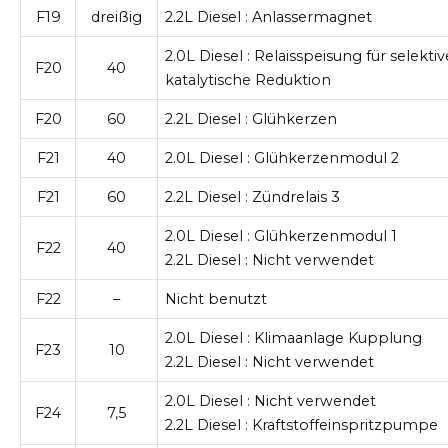
F19
dreißig
2.2L Diesel
: Anlassermagnet
2.0L Diesel
: Relaisspeisung für selektiv
F20
40
katalytische Reduktion
F20
60
2.2L Diesel
: Glühkerzen
F21
40
2.0L Diesel
: Glühkerzenmodul 2
F21
60
2.2L Diesel
: Zündrelais 3
2.0L Diesel
: Glühkerzenmodul 1
F22
40
2.2L Diesel
: Nicht verwendet
F22
–
Nicht benutzt
2.0L Diesel
: Klimaanlage Kupplung
F23
10
2.2L Diesel
: Nicht verwendet
2.0L Diesel
: Nicht verwendet
F24
7,5
2.2L Diesel
: Kraftstoffeinspritzpumpe