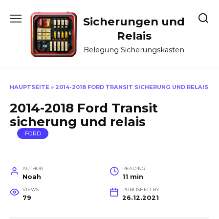
Skip
to
Sicherungen und
content
Relais
Belegung Sicherungskasten
HAUPTSEITE
»
2014-2018 FORD TRANSIT SICHERUNG UND RELAIS
2014-2018 Ford Transit
sicherung und relais
FORD
AUTHOR
READING
Noah
11 min
VIEWS
PUBLISHED BY
79
26.12.2021