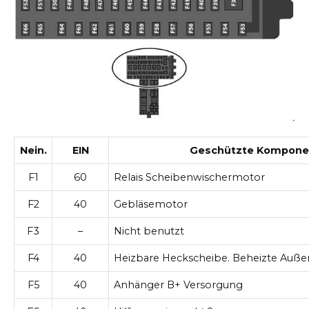
Nein.
EIN
Geschützte Kompone
F1
60
Relais Scheibenwischermotor
F2
40
Gebläsemotor
F3
–
Nicht benutzt
F4
40
Heizbare Heckscheibe. Beheizte Auße
F5
40
Anhänger B+ Versorgung