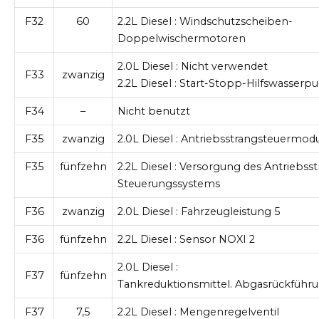
F32
60
2.2L Diesel
: Windschutzscheiben-
Doppelwischermotoren
2.0L Diesel
: Nicht verwendet
F33
zwanzig
2.2L Diesel
: Start-Stopp-Hilfswasser
F34
–
Nicht benutzt
F35
zwanzig
2.0L Diesel
: Antriebsstrangsteuermod
F35
fünfzehn
2.2L Diesel
: Versorgung des Antriebsst
Steuerungssystems
F36
zwanzig
2.0L Diesel
: Fahrzeugleistung 5
F36
fünfzehn
2.2L Diesel
: Sensor NOXI 2
2.0L Diesel
:
F37
fünfzehn
Tankreduktionsmittel. Abgasrückführu
F37
7,5
2.2L Diesel
: Mengenregelventil