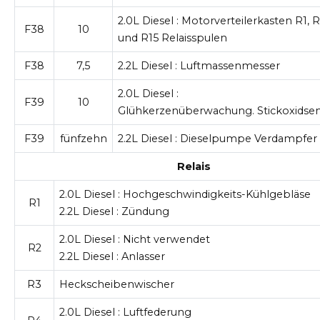
2.0L Diesel
: Motorverteilerkasten R1, R
F38
10
und R15 Relaisspulen
F38
7,5
2.2L Diesel
: Luftmassenmesser
2.0L Diesel
:
F39
10
Glühkerzenüberwachung. Stickoxidse
F39
fünfzehn
2.2L Diesel
: Dieselpumpe Verdampfer
Relais
2.0L Diesel
: Hochgeschwindigkeits-Kühlgebläse
R1
2.2L Diesel
: Zündung
2.0L Diesel
: Nicht verwendet
R2
2.2L Diesel
: Anlasser
R3
Heckscheibenwischer
2.0L Diesel
: Luftfederung