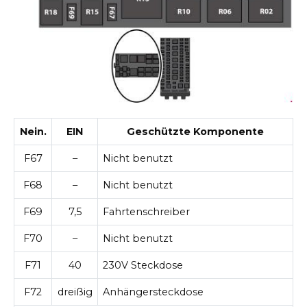
Nein.
EIN
Geschützte Komponente
F67
–
Nicht benutzt
F68
–
Nicht benutzt
F69
7,5
Fahrtenschreiber
F70
–
Nicht benutzt
F71
40
230V Steckdose
F72
dreißig
Anhängersteckdose