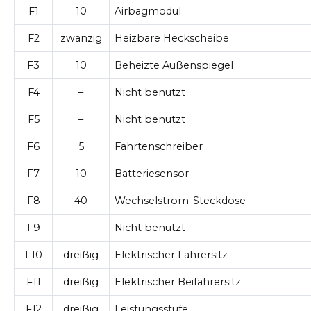
F1
10
Airbagmodul
F2
zwanzig
Heizbare Heckscheibe
F3
10
Beheizte Außenspiegel
F4
–
Nicht benutzt
F5
–
Nicht benutzt
F6
5
Fahrtenschreiber
F7
10
Batteriesensor
F8
40
Wechselstrom-Steckdose
F9
–
Nicht benutzt
F10
dreißig
Elektrischer Fahrersitz
F11
dreißig
Elektrischer Beifahrersitz
F12
dreißig
Leistungsstufe