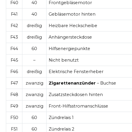
F40
40
Frontgebläsemotor
F41
40
Gebläsemotor hinten
F42
dreißig
Heizbare Heckscheibe
F43
dreißig
Anhängersteckdose
F44
60
Hilfsenergiepunkte
F45
–
Nicht benutzt
F46
dreißig
Elektrische Fensterheber
F47
zwanzig
Zigarettenanzünder
– Buchse
F48
zwanzig
Zusatzsteckdosen hinten
F49
zwanzig
Front-Hilfsstromanschlüsse
F50
60
Zündrelais 1
F51
60
Zündrelais 2