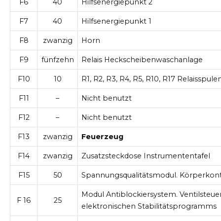
F6
40
Hilfsenergiepunkt 2
F7
40
Hilfsenergiepunkt 1
F8
zwanzig
Horn
F9
fünfzehn
Relais Heckscheibenwaschanlage
F10
10
R1, R2, R3, R4, R5, R10, R17 Relaisspule
F11
–
Nicht benutzt
F12
–
Nicht benutzt
F13
zwanzig
Feuerzeug
F14
zwanzig
Zusatzsteckdose Instrumententafel
F15
50
Spannungsqualitätsmodul. Körperkon
Modul Antiblockiersystem. Ventilsteu
F 16
25
elektronischen Stabilitätsprogramms