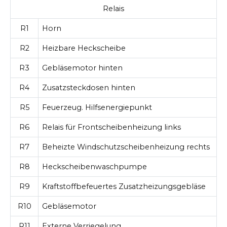
Relais
R1
Horn
R2
Heizbare Heckscheibe
R3
Gebläsemotor hinten
R4
Zusatzsteckdosen hinten
R5
Feuerzeug. Hilfsenergiepunkt
R6
Relais für Frontscheibenheizung links
R7
Beheizte Windschutzscheibenheizung rechts
R8
Heckscheibenwaschpumpe
R9
Kraftstoffbefeuertes Zusatzheizungsgebläse
R10
Gebläsemotor
R11
Externe Verriegelung