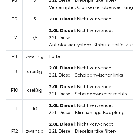
F5
3
2.2L Diesel
: Dieselpartikelfilter-
Verdampfer. Glühkerzenüberwachung
F6
3
2.0L Diesel:
Nicht verwendet
2.0L Diesel:
Nicht verwendet
F7
7,5
2.2L Diesel
:
Antiblockiersystem. Stabilitätshilfe. Z
F8
zwanzig
Lüfter
2.0L Diesel:
Nicht verwendet
F9
dreißig
2.2L Diesel
: Scheibenwischer links
2.0L Diesel:
Nicht verwendet
F10
dreißig
2.2L Diesel
: Scheibenwischer rechts
2.0L Diesel:
Nicht verwendet
F11
10
2.2L Diesel
: Klimaanlage Kupplung
2.0L Diesel:
Nicht verwendet
F12
zwanzig
2.2L Diesel
: Dieselpartikelfilter-