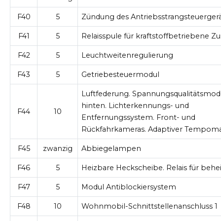
F40
5
Zündung des Antriebsstrangsteuerger
F41
5
Relaisspule für kraftstoffbetriebene Z
F42
5
Leuchtweitenregulierung
F43
5
Getriebesteuermodul
Luftfederung. Spannungsqualitätsmod
hinten. Lichterkennungs- und
F44
10
Entfernungssystem. Front- und
Rückfahrkameras. Adaptiver Tempom
F45
zwanzig
Abbiegelampen
F46
5
Heizbare Heckscheibe. Relais für beh
F47
5
Modul Antiblockiersystem
F48
10
Wohnmobil-Schnittstellenanschluss 1