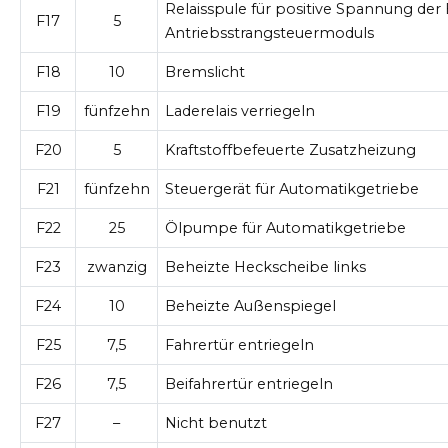
Relaisspule für positive Spannung der 
F17
5
Antriebsstrangsteuermoduls
F18
10
Bremslicht
F19
fünfzehn
Laderelais verriegeln
F20
5
Kraftstoffbefeuerte Zusatzheizung
F21
fünfzehn
Steuergerät für Automatikgetriebe
F22
25
Ölpumpe für Automatikgetriebe
F23
zwanzig
Beheizte Heckscheibe links
F24
10
Beheizte Außenspiegel
F25
7,5
Fahrertür entriegeln
F26
7,5
Beifahrertür entriegeln
F27
–
Nicht benutzt