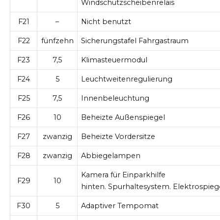
Windschutzscheibenrelais
F21
–
Nicht benutzt
F22
fünfzehn
Sicherungstafel Fahrgastraum
F23
7,5
Klimasteuermodul
F24
5
Leuchtweitenregulierung
F25
7,5
Innenbeleuchtung
F26
10
Beheizte Außenspiegel
F27
zwanzig
Beheizte Vordersitze
F28
zwanzig
Abbiegelampen
Kamera für Einparkhilfe
F29
10
hinten. Spurhaltesystem. Elektrospieg
F30
5
Adaptiver Tempomat