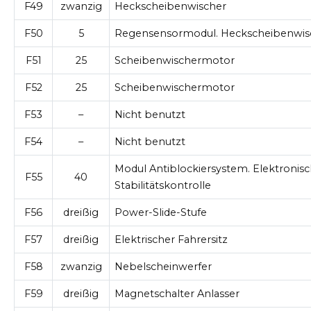
F49
zwanzig
Heckscheibenwischer
F50
5
Regensensormodul. Heckscheibenwis
F51
25
Scheibenwischermotor
F52
25
Scheibenwischermotor
F53
–
Nicht benutzt
F54
–
Nicht benutzt
Modul Antiblockiersystem. Elektronis
F55
40
Stabilitätskontrolle
F56
dreißig
Power-Slide-Stufe
F57
dreißig
Elektrischer Fahrersitz
F58
zwanzig
Nebelscheinwerfer
F59
dreißig
Magnetschalter Anlasser