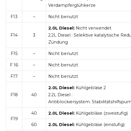
Verdampferglühkerze
F13
–
Nicht benutzt
2.0L Diesel:
Nicht verwendet
F14
3
2.2L Diesel
: Selektive katalytische Red
Zündung
F15
–
Nicht benutzt
F 16
–
Nicht benutzt
F17
–
Nicht benutzt
2.0L Diesel:
Kühlgebläse 2
F18
40
2.2L Diesel
:
Antiblockiersystem. Stabilitätshilfspu
40
2.0L Diesel:
Kühlgebläse (zweistufig)
F19
60
2.0L Diesel:
Kühlgebläse (einstufig)