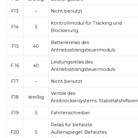
F13
–
Nicht benutzt
Kontrollmodul für Tracking und
F14
5
Blockierung
Batterierelais des
F15
40
Antriebsstrangsteuermoduls
Leistungsrelais des
F 16
40
Antriebsstrangsteuermoduls
F17
–
Nicht benutzt
Ventile des
F18
dreißig
Antiblockiersystems. Stabilitätshilfsven
F19
5
Fahrtenschreiber
Relais für beheizte
F20
5
Außenspiegel. Beheiztes