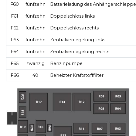
F60
fünfzehn
Batterieladung des Anhängerschleppe
F61
fünfzehn
Doppelschloss links
F62
fünfzehn
Doppelschloss rechts
F63
fünfzehn
Zentralverriegelung links
F64
fünfzehn
Zentralverriegelung rechts
F65
zwanzig
Benzinpumpe
F66
40
Beheizter Kraftstofffilter