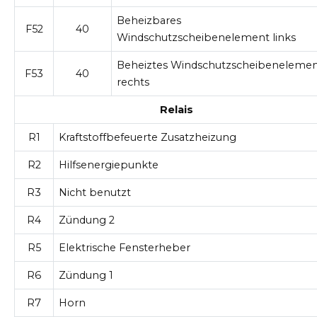
Beheizbares
F52
40
Windschutzscheibenelement links
Beheiztes Windschutzscheibeneleme
F53
40
rechts
Relais
R1
Kraftstoffbefeuerte Zusatzheizung
R2
Hilfsenergiepunkte
R3
Nicht benutzt
R4
Zündung 2
R5
Elektrische Fensterheber
R6
Zündung 1
R7
Horn