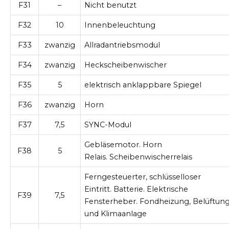
F31
–
Nicht benutzt
F32
10
Innenbeleuchtung
F33
zwanzig
Allradantriebsmodul
F34
zwanzig
Heckscheibenwischer
F35
5
elektrisch anklappbare Spiegel
F36
zwanzig
Horn
F37
7,5
SYNC-Modul
Gebläsemotor. Horn
F38
5
Relais. Scheibenwischerrelais
Ferngesteuerter, schlüsselloser
Eintritt. Batterie. Elektrische
F39
7,5
Fensterheber. Fondheizung, Belüftun
und Klimaanlage