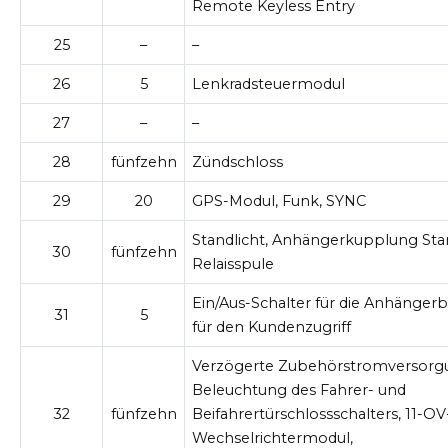
Remote Keyless Entry
25
–
–
26
5
Lenkradsteuermodul
27
–
–
28
fünfzehn
Zündschloss
29
20
GPS-Modul, Funk, SYNC
Standlicht, Anhängerkupplung Sta
30
fünfzehn
Relaisspule
Ein/Aus-Schalter für die Anhänge
31
5
für den Kundenzugriff
Verzögerte Zubehörstromversorg
Beleuchtung des Fahrer- und
32
fünfzehn
Beifahrertürschlossschalters, 11-OV
Wechselrichtermodul,