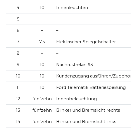
4
10
Innenleuchten
5
–
–
6
–
–
7
7,5
Elektrischer Spiegelschalter
8
–
–
9
10
Nachrüstrelais #3
10
10
Kundenzugang ausführen/Zubehö
11
10
Ford Telematik Batteriespeisung
12
fünfzehn
Innenbeleuchtung
13
fünfzehn
Blinker und Bremslicht rechts
14
fünfzehn
Blinker und Bremslicht links