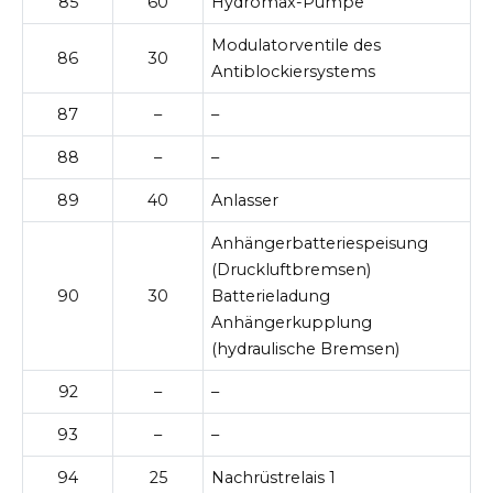
85
60
Hydromax-Pumpe
Modulatorventile des
86
30
Antiblockiersystems
87
–
–
88
–
–
89
40
Anlasser
Anhängerbatteriespeisung
(Druckluftbremsen)
90
30
Batterieladung
Anhängerkupplung
(hydraulische Bremsen)
92
–
–
93
–
–
94
25
Nachrüstrelais 1