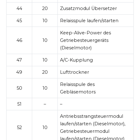
44
20
Zusatzmodul Übersetzer
45
10
Relaisspule laufen/starten
Keep-Alive-Power des
46
10
Getriebesteuergeräts
(Dieselmotor)
47
10
A/C-Kupplung
49
20
Lufttrockner
Relaisspule des
50
10
Gebläsemotors
51
–
–
Antriebsstrangsteuermodul
laufen/starten (Dieselmotor),
52
10
Getriebesteuermodul
laufen/starten (Dieselmotor)