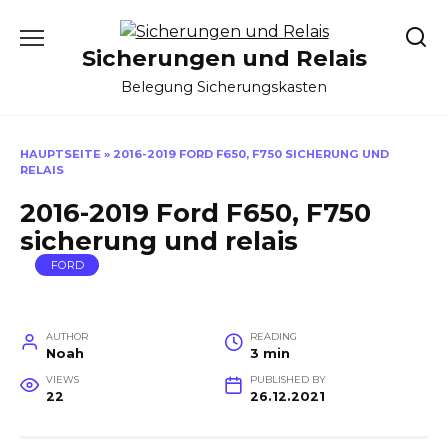
Skip
to
Sicherungen und Relais
content
Belegung Sicherungskasten
HAUPTSEITE
»
2016-2019 FORD F650, F750 SICHERUNG UND
RELAIS
2016-2019 Ford F650, F750
sicherung und relais
FORD
AUTHOR
READING
Noah
3 min
VIEWS
PUBLISHED BY
22
26.12.2021