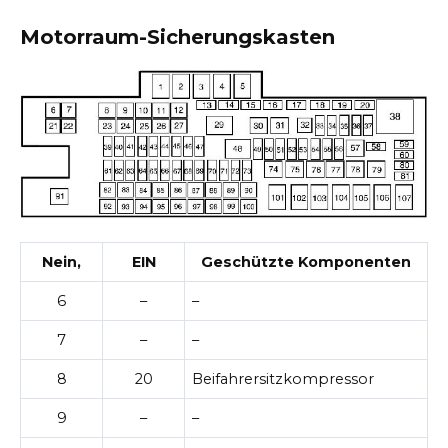
Motorraum-Sicherungskasten
Nein,
EIN
Geschützte Komponenten
6
–
–
7
–
–
8
20
Beifahrersitzkompressor
9
–
–