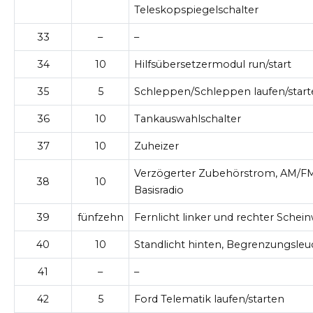
Teleskopspiegelschalter
33
–
–
34
10
Hilfsübersetzermodul run/start
35
5
Schleppen/Schleppen laufen/star
36
10
Tankauswahlschalter
37
10
Zuheizer
Verzögerter Zubehörstrom, AM/F
38
10
Basisradio
39
fünfzehn
Fernlicht linker und rechter Schei
40
10
Standlicht hinten, Begrenzungsle
41
–
–
42
5
Ford Telematik laufen/starten