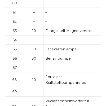
60
–
–
61
–
–
62
–
–
63
10
Fahrgestell-Magnetventile
64
–
–
65
10
Ladekastenlampe
66
30
Benzinpumpe
67
–
–
Spule des
68
10
Kraftstoffpumpenrelais
69
–
–
Rückfahrscheinwerfer für