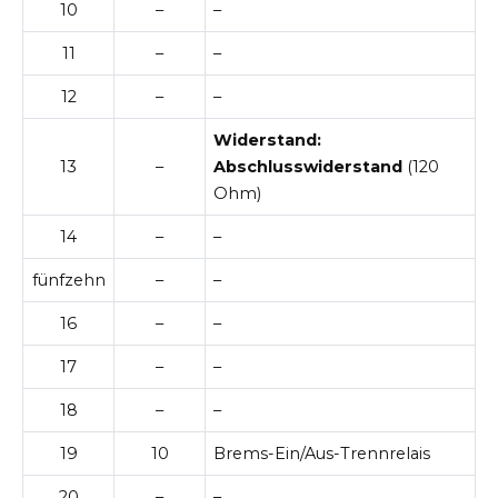
10
–
–
11
–
–
12
–
–
Widerstand:
13
–
Abschlusswiderstand
(120
Ohm)
14
–
–
fünfzehn
–
–
16
–
–
17
–
–
18
–
–
19
10
Brems-Ein/Aus-Trennrelais
20
–
–