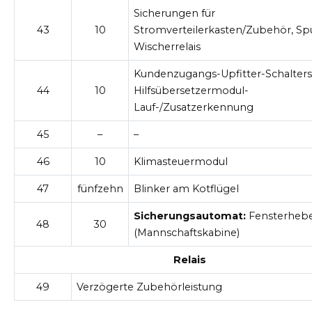
Sicherungen für
43
10
Stromverteilerkasten/Zubehör, Sp
Wischerrelais
Kundenzugangs-Upfitter-Schalter
44
10
Hilfsübersetzermodul-
Lauf-/Zusatzerkennung
45
–
–
46
10
Klimasteuermodul
47
fünfzehn
Blinker am Kotflügel
Sicherungsautomat:
Fensterhebe
48
30
(Mannschaftskabine)
Relais
49
Verzögerte Zubehörleistung