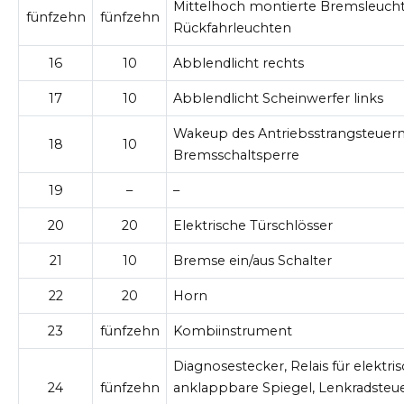
Mittelhoch montierte Bremsleucht
fünfzehn
fünfzehn
Rückfahrleuchten
16
10
Abblendlicht rechts
17
10
Abblendlicht Scheinwerfer links
Wakeup des Antriebsstrangsteuer
18
10
Bremsschaltsperre
19
–
–
20
20
Elektrische Türschlösser
21
10
Bremse ein/aus Schalter
22
20
Horn
23
fünfzehn
Kombiinstrument
Diagnosestecker, Relais für elektri
24
fünfzehn
anklappbare Spiegel, Lenkradsteu