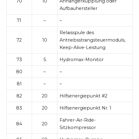
70
10
Anhängerkupplung oder
Aufbauhersteller
71
–
–
Relaisspule des
72
10
Antriebsstrangsteuermoduls,
Keep-Alive-Leistung
73
5
Hydromax-Monitor
80
–
–
81
–
–
82
20
Hilfsenergiepunkt #2
83
20
Hilfsenergiepunkt Nr. 1
Fahrer-Air-Ride-
84
20
Sitzkompressor