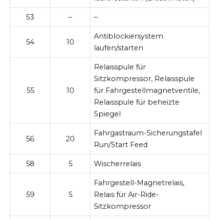
53
–
–
Antiblockiersystem
54
10
laufen/starten
Relaisspule für
Sitzkompressor, Relaisspule
55
10
für Fahrgestellmagnetventile,
Relaisspule für beheizte
Spiegel
Fahrgastraum-Sicherungstafel
56
20
Run/Start Feed
58
5
Wischerrelais
Fahrgestell-Magnetrelais,
59
5
Relais für Air-Ride-
Sitzkompressor