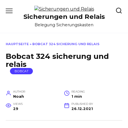
Skip
to
Sicherungen und Relais
content
Belegung Sicherungskasten
HAUPTSEITE
»
BOBCAT 324 SICHERUNG UND RELAIS
Bobcat 324 sicherung und
relais
BOBCAT
AUTHOR
READING
Noah
1 min
VIEWS
PUBLISHED BY
29
26.12.2021