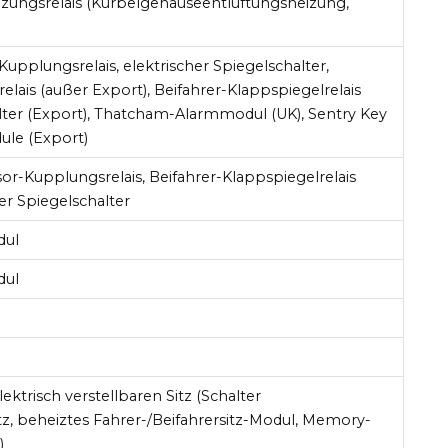
izungsrelais (Kurbelgehäuseentlüftungsheizung,
pplungsrelais, elektrischer Spiegelschalter,
relais (außer Export), Beifahrer-Klappspiegelrelais
lter (Export), Thatcham-Alarmmodul (UK), Sentry Key
le (Export)
or-Kupplungsrelais, Beifahrer-Klappspiegelrelais
her Spiegelschalter
dul
dul
lektrisch verstellbaren Sitz (Schalter
itz, beheiztes Fahrer-/Beifahrersitz-Modul, Memory-
)