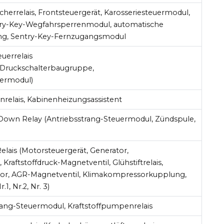
echerrelais, Frontsteuergerät, Karosseriesteuermodul,
ry-Key-Wegfahrsperrenmodul, automatische
ng, Sentry-Key-Fernzugangsmodul
uerrelais
Druckschalterbaugruppe,
uermodul)
lais, Kabinenheizungsassistent
Down Relay (Antriebsstrang-Steuermodul, Zündspule,
ais (Motorsteuergerät, Generator,
raftstoffdruck-Magnetventil, Glühstiftrelais,
or, AGR-Magnetventil, Klimakompressorkupplung,
.1, Nr.2, Nr. 3)
rang-Steuermodul, Kraftstoffpumpenrelais