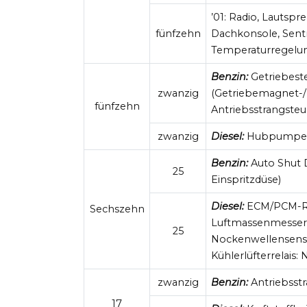
’01: Radio, Lautspr
fünfzehn
Dachkonsole, Sent
Temperaturregelu
Benzin:
Getriebeste
zwanzig
(Getriebemagnet-/
fünfzehn
Antriebsstrangste
zwanzig
Diesel:
Hubpumpenre
Benzin:
Auto Shut 
25
Einspritzdüse)
Diesel:
ECM/PCM-Rel
Sechszehn
Luftmassenmesser, K
25
Nockenwellensens
Kühlerlüfterrelais: Nr
zwanzig
Benzin:
Antriebsst
17