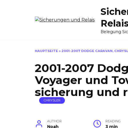
Skip
Siche
to
content
Relai
Belegung Si
HAUPTSEITE
»
2001-2007 DODGE CARAVAN, CHRYS
2001-2007 Dodg
Voyager und To
sicherung und r
CHRYSLER
AUTHOR
READING
Noah
3 min