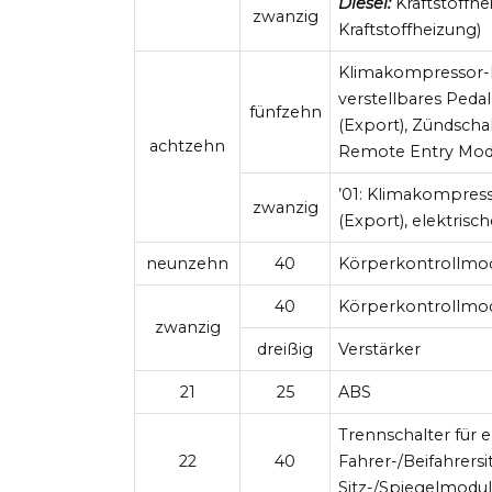
Diesel:
Kraftstoffhe
zwanzig
Kraftstoffheizung)
Klimakompressor-Ku
verstellbares Pedal
fünfzehn
(Export), Zündscha
achtzehn
Remote Entry Modu
’01: Klimakompress
zwanzig
(Export), elektrisc
neunzehn
40
Körperkontrollmo
40
Körperkontrollmo
zwanzig
dreißig
Verstärker
21
25
ABS
Trennschalter für e
22
40
Fahrer-/Beifahrers
Sitz-/Spiegelmodul