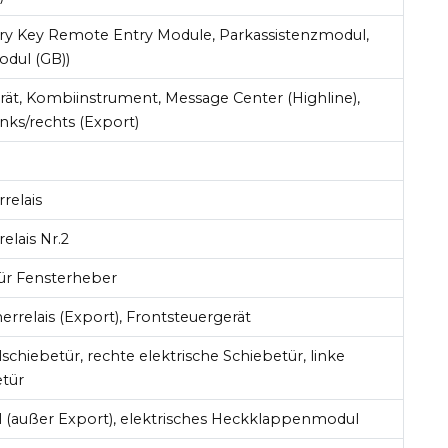
try Key Remote Entry Module, Parkassistenzmodul,
dul (GB))
rät, Kombiinstrument, Message Center (Highline),
ks/rechts (Export)
relais
elais Nr.2
für Fensterheber
rrelais (Export), Frontsteuergerät
chiebetür, rechte elektrische Schiebetür, linke
etür
(außer Export), elektrisches Heckklappenmodul