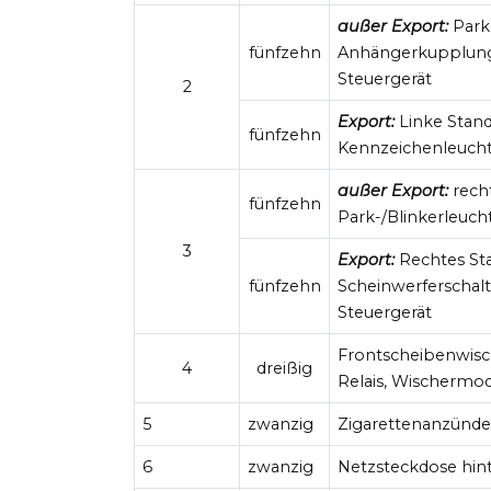
außer Export:
Park-
fünfzehn
Anhängerkupplungss
Steuergerät
2
Export:
Linke Stand
fünfzehn
Kennzeichenleucht
außer Export:
rech
fünfzehn
Park-/Blinkerleuch
3
Export:
Rechtes Sta
fünfzehn
Scheinwerferschal
Steuergerät
Frontscheibenwisc
4
dreißig
Relais, Wischermod
5
zwanzig
Zigarettenanzünde
6
zwanzig
Netzsteckdose hin