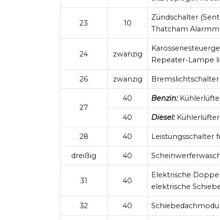
Zündschalter (Sen
23
10
Thatcham Alarmmo
Karosseriesteuerge
24
zwanzig
Repeater-Lampe lin
26
zwanzig
Bremslichtschalter
40
Benzin:
Kühlerlüfter
27
40
Diesel:
Kühlerlüfterr
28
40
Leistungsschalter 
dreißig
40
Scheinwerferwasche
Elektrische Doppels
31
40
elektrische Schieb
32
40
Schiebedachmodul 