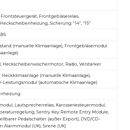
, Frontsteuergerät, Frontgebläserelais,
 Heckscheibenheizung, Sicherung: “14”, “15”
 ABS
stand (manuelle Klimaanlage), Frontgebläsemodul
maanlage)
 Heckscheibenwischermotor, Radio, Verstärker
r Heckklimaanlage (manuelle Klimaanlage),
Leistungsmodul (automatische Klimaanlage)
enheizung
modul, Lautsprecherrelais, Karosseriesteuermodul,
eraturregelung, Sentry Key Remote Entry Module,
ellbarer Pedalschalter (außer Export), DVD/CD-
m Alarmmodul (UK), Sirene (UK)