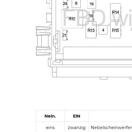
Nein.
EIN
eins
zwanzig
Nebelscheinwerferr