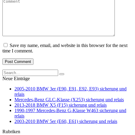
Comment
Save my name, email, and website in this browser for the next
time I comment.
Search
for:
Neue Einträge
2005-2010 BMW 3er (E90, E91, E92, E93) sicherung und
relais
Mercedes-Benz GLC-Klasse (X253) sicherung und relais
2013-2018 BMW X5 (F15) sicherung und relais
1990-1997 Mercedes-Benz G-Klasse W463 sicherung und
relais
2003-2010 BMW 5er (E60, E61) sicherung und relais
Rubriken