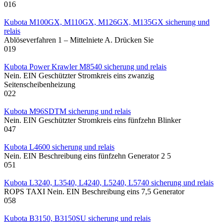
0
16
Kubota M100GX, M110GX, M126GX, M135GX sicherung und
relais
Ablöseverfahren 1 – Mittelniete A. Drücken Sie
0
19
Kubota Power Krawler M8540 sicherung und relais
Nein. EIN Geschützter Stromkreis eins zwanzig
Seitenscheibenheizung
0
22
Kubota M96SDTM sicherung und relais
Nein. EIN Geschützter Stromkreis eins fünfzehn Blinker
0
47
Kubota L4600 sicherung und relais
Nein. EIN Beschreibung eins fünfzehn Generator 2 5
0
51
Kubota L3240, L3540, L4240, L5240, L5740 sicherung und relais
ROPS TAXI Nein. EIN Beschreibung eins 7,5 Generator
0
58
Kubota B3150, B3150SU sicherung und relais