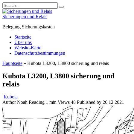
Skip
Search
to
for:
content
Sicherungen und Relais
Belegung Sicherungskasten
Startseite
Über uns
Website-Karte
Datenschutzbestimmungen
Hauptseite
»
Kubota L3200, L3800 sicherung und relais
Kubota L3200, L3800 sicherung und
relais
Kubota
Author
Noah
Reading
1 min
Views
48
Published by
26.12.2021