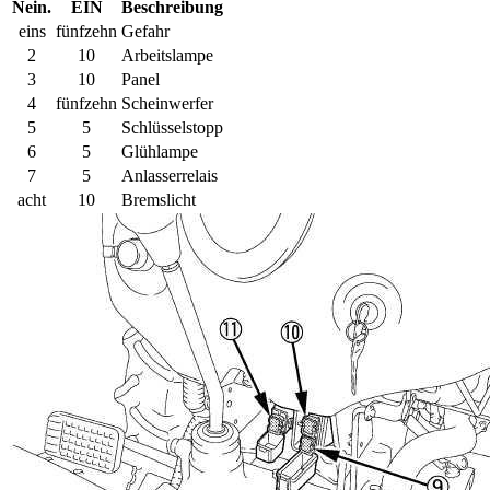
Nein.
EIN
Beschreibung
eins
fünfzehn
Gefahr
2
10
Arbeitslampe
3
10
Panel
4
fünfzehn
Scheinwerfer
5
5
Schlüsselstopp
6
5
Glühlampe
7
5
Anlasserrelais
acht
10
Bremslicht