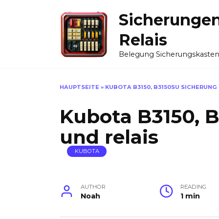
Skip
Sicherunge
to
content
Relais
Belegung Sicherungskaste
HAUPTSEITE
»
KUBOTA B3150, B3150SU SICHERUNG
Kubota B3150, 
und relais
KUBOTA
AUTHOR
READING
Noah
1 min