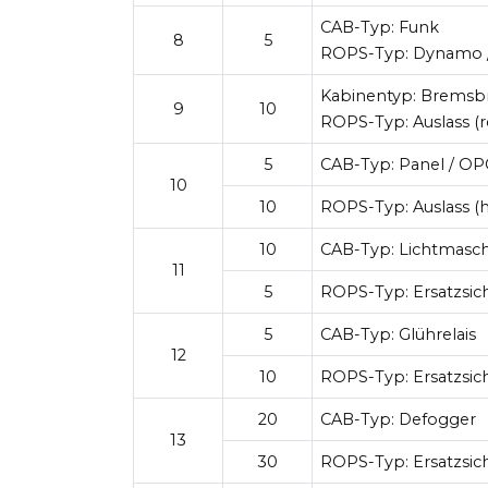
CAB-Typ:
Funk
8
5
ROPS-Typ:
Dynamo /
Kabinentyp:
Bremsbr
9
10
ROPS-Typ:
Auslass (r
5
CAB-Typ:
Panel / OP
10
10
ROPS-Typ:
Auslass (
10
CAB-Typ:
Lichtmaschi
11
5
ROPS-Typ:
Ersatzsic
5
CAB-Typ:
Glührelais
12
10
ROPS-Typ:
Ersatzsic
20
CAB-Typ:
Defogger
13
30
ROPS-Typ:
Ersatzsic