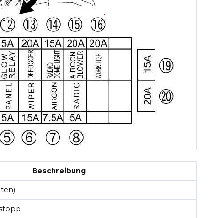
Beschreibung
nten)
lstopp