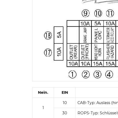
Nein.
EIN
10
CAB-Typ:
Auslass (hi
1
30
ROPS-Typ:
Schlüsse