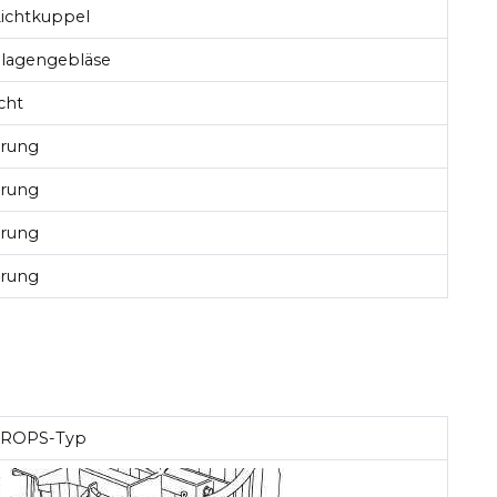
Lichtkuppel
nlagengebläse
cht
erung
erung
erung
erung
ROPS-Typ