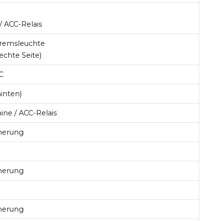
 ACC-Relais
emsleuchte
echte Seite)
C
hinten)
ne / ACC-Relais
herung
herung
herung