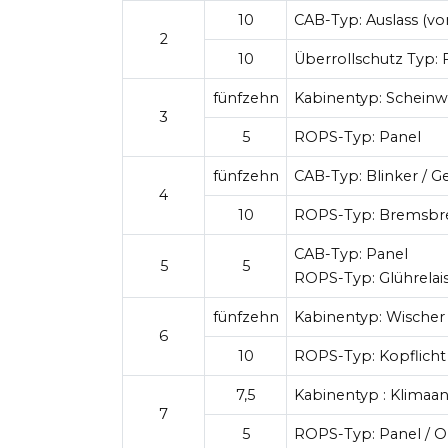
10
CAB-Typ:
Auslass (vo
2
10
Überrollschutz Typ:
F
fünfzehn
Kabinentyp:
Scheinwe
3
5
ROPS-Typ:
Panel
fünfzehn
CAB-Typ:
Blinker / G
4
10
ROPS-Typ:
Bremsbr
CAB-Typ:
Panel
5
5
ROPS-Typ:
Glührelai
fünfzehn
Kabinentyp:
Wischer
6
10
ROPS-Typ:
Kopflicht
7,5
Kabinentyp : Klimaa
7
5
ROPS-Typ:
Panel / 