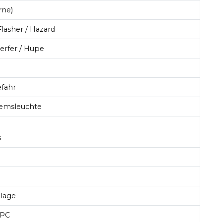
rne)
lasher / Hazard
rfer / Hupe
efahr
emsleuchte
s
nlage
OPC