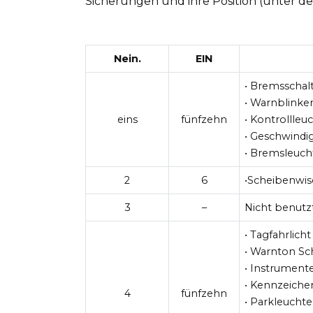
Sicherungen und ihre Position (unter d
Nein.
EIN
• Bremsschal
• Warnblinke
eins
fünfzehn
• Kontrollleu
• Geschwindig
• Bremsleuch
2
6
•Scheibenwis
3
–
Nicht benutz
• Tagfahrlich
• Warnton Sc
• Instrument
• Kennzeiche
4
fünfzehn
• Parkleucht