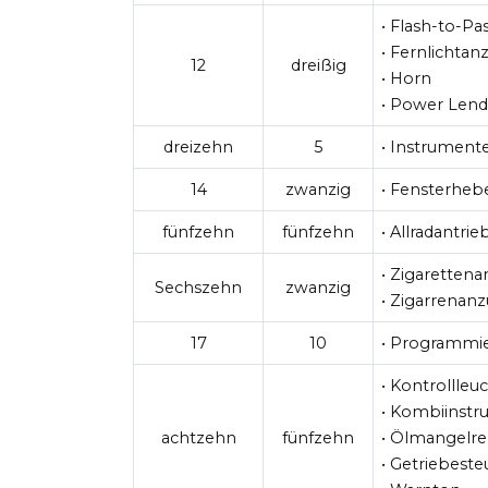
• Flash-to-Pa
• Fernlichtan
12
dreißig
• Horn
• Power Lend
dreizehn
5
• Instrument
14
zwanzig
• Fensterhe
fünfzehn
fünfzehn
• Allradantri
• Zigaretten
Sechszehn
zwanzig
• Zigarrenan
17
10
• Programmi
• Kontrollleu
• Kombiinst
achtzehn
fünfzehn
• Ölmangelrel
• Getriebest