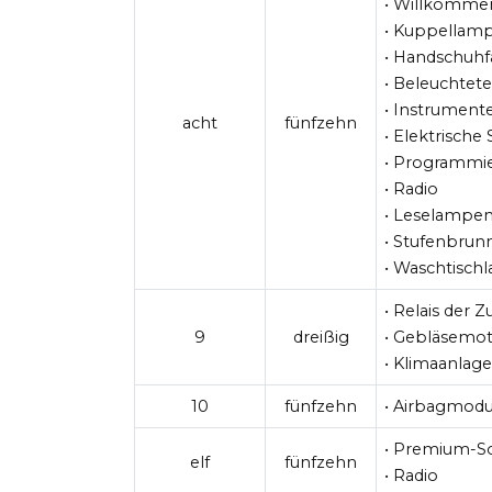
• Willkomme
• Kuppellam
• Handschuh
• Beleuchtet
• Instrument
acht
fünfzehn
• Elektrische
• Programmi
• Radio
• Leselampe
• Stufenbru
• Waschtisch
• Relais der 
9
dreißig
• Gebläsemo
• Klimaanlag
10
fünfzehn
• Airbagmodu
• Premium-S
elf
fünfzehn
• Radio