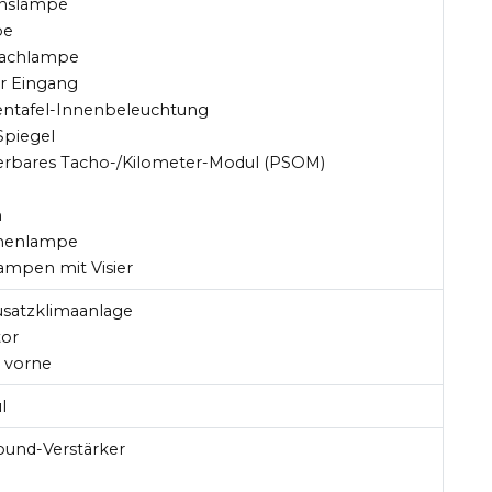
nslampe
pe
fachlampe
er Eingang
entafel-Innenbeleuchtung
 Spiegel
erbares Tacho-/Kilometer-Modul (PSOM)
n
nnenlampe
lampen mit Visier
Zusatzklimaanlage
tor
e vorne
l
ound-Verstärker