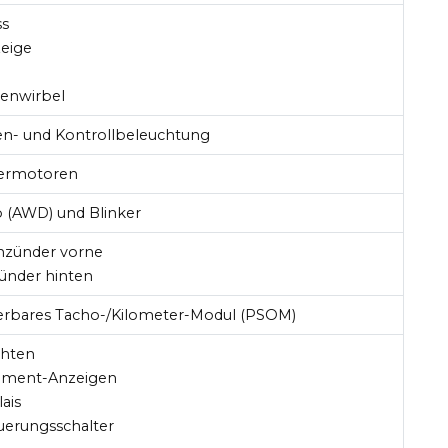
ss
zeige
enwirbel
en- und Kontrollbeleuchtung
bermotoren
eb (AWD) und Blinker
anzünder vorne
zünder hinten
erbares Tacho-/Kilometer-Modul (PSOM)
chten
rument-Anzeigen
ais
euerungsschalter