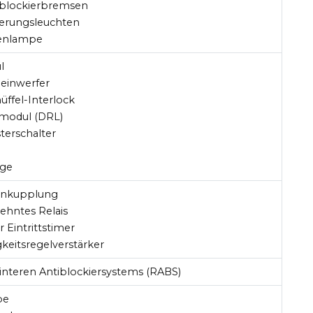
tiblockierbremsen
ierungsleuchten
enlampe
l
heinwerfer
üffel-Interlock
tmodul (DRL)
terschalter
ige
genkupplung
ehntes Relais
r Eintrittstimer
keitsregelverstärker
hinteren Antiblockiersystems (RABS)
pe