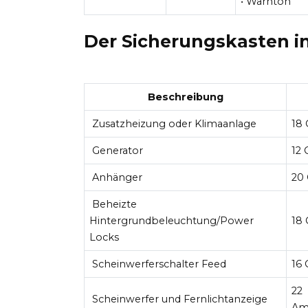
• Warnton
Der Sicherungskasten
i
Beschreibung
Zusatzheizung oder Klimaanlage
18
Generator
12 
Anhänger
20
Beheizte
Hintergrundbeleuchtung/Power
18
Locks
Scheinwerferschalter Feed
16
22
Scheinwerfer und Fernlichtanzeige
Amp