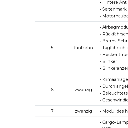
• Hintere An
• Seitenmark
• Motorhaub
• Airbagmodu
• Rückfahrsc
• Brems-Schn
5
fünfzehn
• Tagfahrlich
• Heckentfros
• Blinker
• Blinkeranze
• Klimaanla
• Durch angel
6
zwanzig
• Beleuchtete
• Geschwindig
7
zwanzig
• Modul des 
• Cargo-Lam