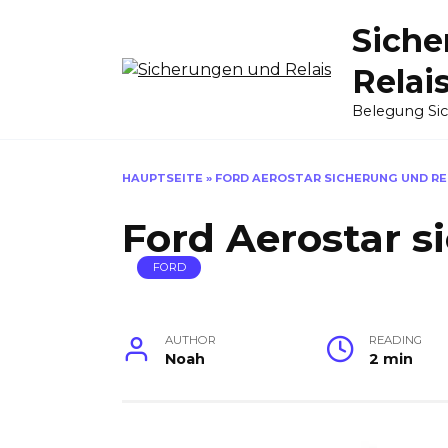
Skip
Siche
to
content
Relai
Belegung Si
HAUPTSEITE
»
FORD AEROSTAR SICHERUNG UND RE
Ford Aerostar s
FORD
AUTHOR
READING
Noah
2 min