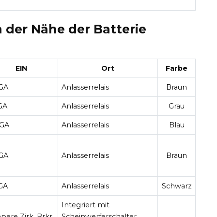
n der Nähe der Batterie
EIN
Ort
Farbe
 GA
Anlasserrelais
Braun
GA
Anlasserrelais
Grau
 GA
Anlasserrelais
Blau
 GA
Anlasserrelais
Braun
 GA
Anlasserrelais
Schwarz
Integriert mit
ere Zirk. Brkr.
Scheinwerferschalter