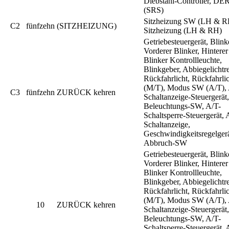
Diebstahl-Controller, D
(SRS)
Sitzheizung SW (LH & R
C2
fünfzehn
(SITZHEIZUNG)
Sitzheizung (LH & RH)
Getriebesteuergerät, Blin
Vorderer Blinker, Hinterer
Blinker Kontrollleuchte,
Blinkgeber, Abbiegelichtre
Rückfahrlicht, Rückfahrl
(M/T), Modus SW (A/T), 
C3
fünfzehn
ZURÜCK kehren
Schaltanzeige-Steuergerät,
Beleuchtungs-SW, A/T-
Schaltsperre-Steuergerät, 
Schaltanzeige,
Geschwindigkeitsregelgerä
Abbruch-SW
Getriebesteuergerät, Blin
Vorderer Blinker, Hinterer
Blinker Kontrollleuchte,
Blinkgeber, Abbiegelichtre
Rückfahrlicht, Rückfahrl
(M/T), Modus SW (A/T), 
10
ZURÜCK kehren
Schaltanzeige-Steuergerät,
Beleuchtungs-SW, A/T-
Schaltsperre-Steuergerät, 