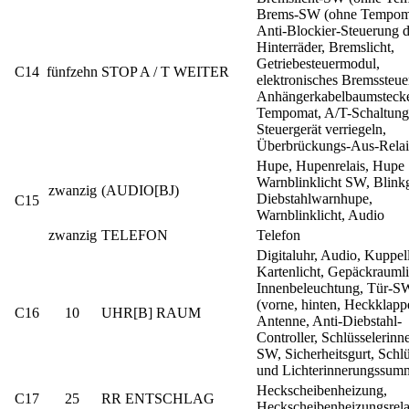
Brems-SW (ohne Tempom
Anti-Blockier-Steuerung d
Hinterräder, Bremslicht,
Getriebesteuermodul,
C14
fünfzehn
STOP A / T WEITER
elektronisches Bremssteu
Anhängerkabelbaumstecke
Tempomat, A/T-Schaltung
Steuergerät verriegeln,
Überbrückungs-Aus-Relai
Hupe, Hupenrelais, Hupe
Warnblinklicht SW, Blink
zwanzig
(AUDIO[BJ)
Diebstahlwarnhupe,
C15
Warnblinklicht, Audio
zwanzig
TELEFON
Telefon
Digitaluhr, Audio, Kuppell
Kartenlicht, Gepäckraumli
Innenbeleuchtung, Tür-S
(vorne, hinten, Heckklapp
C16
10
UHR[B] RAUM
Antenne, Anti-Diebstahl-
Controller, Schlüsselerinn
SW, Sicherheitsgurt, Schlü
und Lichterinnerungssum
Heckscheibenheizung,
C17
25
RR ENTSCHLAG
Heckscheibenheizungsrela