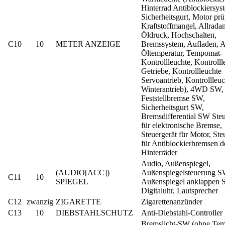
Hinterrad Antiblockiersys
Sicherheitsgurt, Motor prü
Kraftstoffmangel, Allradan
Öldruck, Hochschalten,
C10
10
METER ANZEIGE
Bremssystem, Aufladen, A
Öltemperatur, Tempomat-
Kontrollleuchte, Kontrolll
Getriebe, Kontrollleuchte
Servoantrieb, Kontrollleuc
Winterantrieb), 4WD SW,
Feststellbremse SW,
Sicherheitsgurt SW,
Bremsdifferential SW Steu
für elektronische Bremse,
Steuergerät für Motor, Ste
für Antiblockierbremsen d
Hinterräder
Audio, Außenspiegel,
(AUDIO[ACC])
Außenspiegelsteuerung S
C11
10
SPIEGEL
Außenspiegel anklappen 
Digitaluhr, Lautsprecher
C12
zwanzig
ZIGARETTE
Zigarettenanzünder
C13
10
DIEBSTAHLSCHUTZ
Anti-Diebstahl-Controller
Bremslicht-SW (ohne Tem