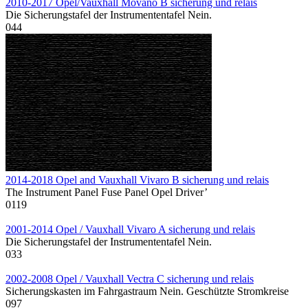
2010-2017 Opel/Vauxhall Movano B sicherung und relais
Die Sicherungstafel der Instrumententafel Nein.
0
44
2014-2018 Opel and Vauxhall Vivaro B sicherung und relais
The Instrument Panel Fuse Panel Opel Driver’
0
119
2001-2014 Opel / Vauxhall Vivaro A sicherung und relais
Die Sicherungstafel der Instrumententafel Nein.
0
33
2002-2008 Opel / Vauxhall Vectra C sicherung und relais
Sicherungskasten im Fahrgastraum Nein. Geschützte Stromkreise
0
97