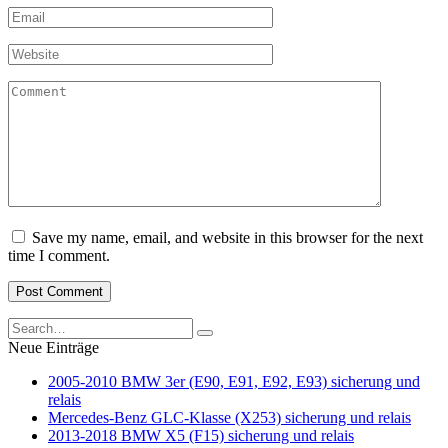
Email
*
Website
Comment
Save my name, email, and website in this browser for the next
time I comment.
Search
for:
Neue Einträge
2005-2010 BMW 3er (E90, E91, E92, E93) sicherung und
relais
Mercedes-Benz GLC-Klasse (X253) sicherung und relais
2013-2018 BMW X5 (F15) sicherung und relais