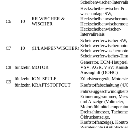
Scheibenwischer-Intervallr
Heckscheibenwischer & -
waschanlage SW,
RR WISCHER &
Heckscheibenwaschermoto
C6
10
WISCHER
Heckscheibenwischermoto
Heckscheibenwischer-
Intervallrelais
Scheinwerferwischer SW,
Scheinwerferwischermotor
C7
10
(H/LAMPENWISCHER)
Scheinwerferwaschermoto
Scheinwerferwischer-Tim
Generator, ECM-Hauptrela
C8
fünfzehn
MOTOR
VSV; AGR, VSV: Kaniste
Ansaugluft (DOHC)
fünfzehn
IGN. SPULE
Zündsteuergerät, Motorste
C9
fünfzehn
KRAFTSTOFFCUT
Kraftstoffabschaltung (4J
Fahrzeuggeschwindigkeits
Erinnerungssummer, Mess
und Anzeige (Voltmeter,
Motorkühlmitteltemperatu
Drehzahlmesser, Tachomet
Öldruckanzeige,
Kraftstoffanzeige), Kontro
Warnleuchte (Antiblockie