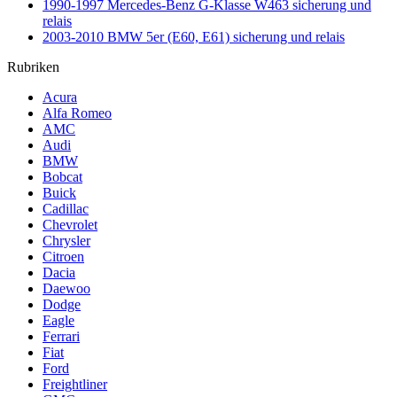
1990-1997 Mercedes-Benz G-Klasse W463 sicherung und
relais
2003-2010 BMW 5er (E60, E61) sicherung und relais
Rubriken
Acura
Alfa Romeo
AMC
Audi
BMW
Bobcat
Buick
Cadillac
Chevrolet
Chrysler
Citroen
Dacia
Daewoo
Dodge
Eagle
Ferrari
Fiat
Ford
Freightliner