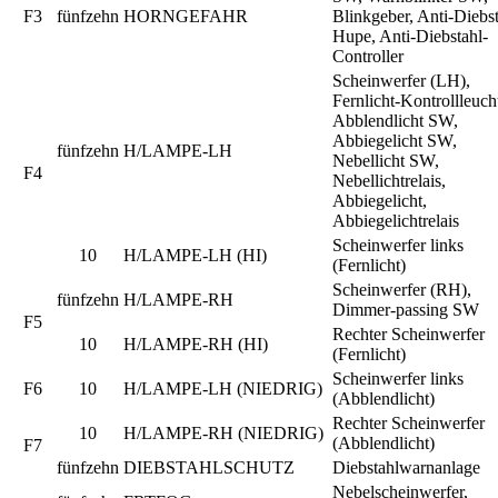
F3
fünfzehn
HORNGEFAHR
Blinkgeber, Anti-Diebst
Hupe, Anti-Diebstahl-
Controller
Scheinwerfer (LH),
Fernlicht-Kontrollleuch
Abblendlicht SW,
Abbiegelicht SW,
fünfzehn
H/LAMPE-LH
Nebellicht SW,
F4
Nebellichtrelais,
Abbiegelicht,
Abbiegelichtrelais
Scheinwerfer links
10
H/LAMPE-LH (HI)
(Fernlicht)
Scheinwerfer (RH),
fünfzehn
H/LAMPE-RH
Dimmer-passing SW
F5
Rechter Scheinwerfer
10
H/LAMPE-RH (HI)
(Fernlicht)
Scheinwerfer links
F6
10
H/LAMPE-LH (NIEDRIG)
(Abblendlicht)
Rechter Scheinwerfer
10
H/LAMPE-RH (NIEDRIG)
(Abblendlicht)
F7
fünfzehn
DIEBSTAHLSCHUTZ
Diebstahlwarnanlage
Nebelscheinwerfer,