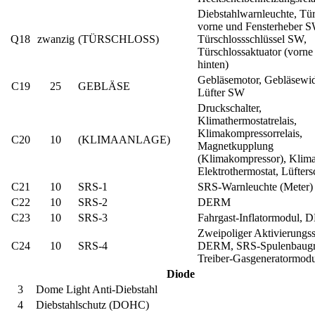
Diebstahlwarnleuchte, Tür
vorne und Fensterheber S
Q18
zwanzig
(TÜRSCHLOSS)
Türschlossschlüssel SW,
Türschlossaktuator (vorne
hinten)
Gebläsemotor, Gebläsewid
C19
25
GEBLÄSE
Lüfter SW
Druckschalter,
Klimathermostatrelais,
Klimakompressorrelais,
C20
10
(KLIMAANLAGE)
Magnetkupplung
(Klimakompressor), Klimas
Elektrothermostat, Lüfters
C21
10
SRS-1
SRS-Warnleuchte (Meter)
C22
10
SRS-2
DERM
C23
10
SRS-3
Fahrgast-Inflatormodul,
Zweipoliger Aktivierungss
C24
10
SRS-4
DERM, SRS-Spulenbaugr
Treiber-Gasgeneratormod
Diode
3
Dome Light Anti-Diebstahl
4
Diebstahlschutz (DOHC)