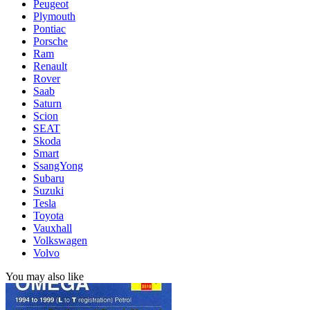
Peugeot
Plymouth
Pontiac
Porsche
Ram
Renault
Rover
Saab
Saturn
Scion
SEAT
Skoda
Smart
SsangYong
Subaru
Suzuki
Tesla
Toyota
Vauxhall
Volkswagen
Volvo
You may also like