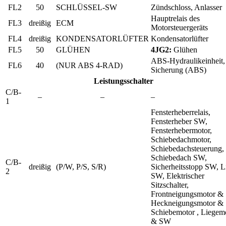
FL2
50
SCHLÜSSEL-SW
Zündschloss, Anlasser
Hauptrelais des
FL3
dreißig
ECM
Motorsteuergeräts
FL4
dreißig
KONDENSATORLÜFTER
Kondensatorlüfter
FL5
50
GLÜHEN
4JG2:
Glühen
ABS-Hydraulikeinheit,
FL6
40
(NUR ABS 4-RAD)
Sicherung (ABS)
Leistungsschalter
C/B-
–
–
–
1
Fensterheberrelais,
Fensterheber SW,
Fensterhebermotor,
Schiebedachmotor,
Schiebedachsteuerung,
Schiebedach SW,
C/B-
dreißig
(P/W, P/S, S/R)
Sicherheitsstopp SW, L
2
SW, Elektrischer
Sitzschalter,
Frontneigungsmotor &
Heckneigungsmotor &
Schiebemotor , Liegem
& SW