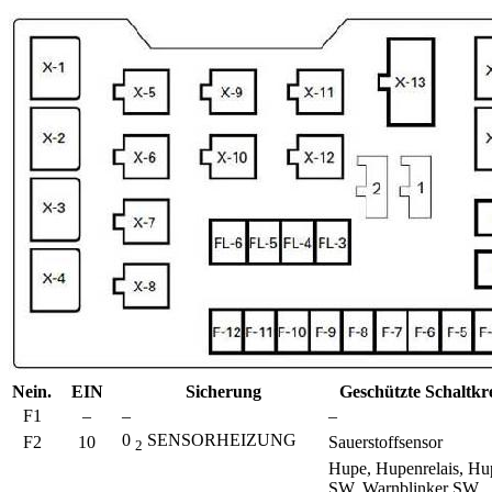
Nein.
EIN
Sicherung
Geschützte Schaltkre
F1
–
–
–
0
SENSORHEIZUNG
F2
10
Sauerstoffsensor
2
Hupe, Hupenrelais, Hu
SW, Warnblinker SW,