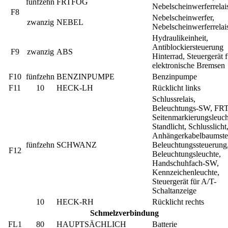
fünfzehn
FRTFOG
Nebelscheinwerferrelai
F8
Nebelscheinwerfer,
zwanzig
NEBEL
Nebelscheinwerferrelai
Hydraulikeinheit,
Antiblockiersteuerung
F9
zwanzig
ABS
Hinterrad, Steuergerät f
elektronische Bremsen
F10
fünfzehn
BENZINPUMPE
Benzinpumpe
F11
10
HECK-LH
Rücklicht links
Schlussrelais,
Beleuchtungs-SW, FRT
Seitenmarkierungsleuch
Standlicht, Schlusslicht
Anhängerkabelbaumste
fünfzehn
SCHWANZ
Beleuchtungssteuerung
F12
Beleuchtungsleuchte,
Handschuhfach-SW,
Kennzeichenleuchte,
Steuergerät für A/T-
Schaltanzeige
10
HECK-RH
Rücklicht rechts
Schmelzverbindung
FL1
80
HAUPTSÄCHLICH
Batterie