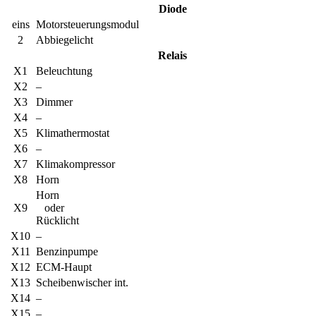
Diode
eins
Motorsteuerungsmodul
2
Abbiegelicht
Relais
X1
Beleuchtung
X2
–
X3
Dimmer
X4
–
X5
Klimathermostat
X6
–
X7
Klimakompressor
X8
Horn
Horn
X9
oder
Rücklicht
X10
–
X11
Benzinpumpe
X12
ECM-Haupt
X13
Scheibenwischer int.
X14
–
X15
–