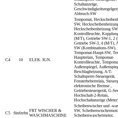
Schaltanzeige,
Geschwindigkeitsregelgerä
Abbruch-SW
Tempomat, Heckscheiben
SW, Heckscheibenheizungs
Heckscheibenheizung SW
Kontrollleuchte, Kupplu
(M/T), Getriebe SW-1, 2 
Getriebe SW-3, 4 (M/T), 
SW (Kombinations-SW),
Tempomat-Haupt-SW, Te
Hauptrelais, Tempomat-
C4
10
ELEK. IGN.
Kontrollleuchte, Tempom
Außenspiegel, Außenspieg
Beschlagheizung, A/T-
Schaltsperre-Steuergerät,
Fensterheberrelais, Steuerg
elektronische Bremse ,
Getriebesteuergerät, G-Se
Hochschalt-2-Relais,
Hochschaltanzeige (Meter
Scheibenwischer und -wa
FRT WISCHER &
SW, Scheibenwischermoto
C5
fünfzehn
WASCHMASCHINE
Scheibenwaschermotor,