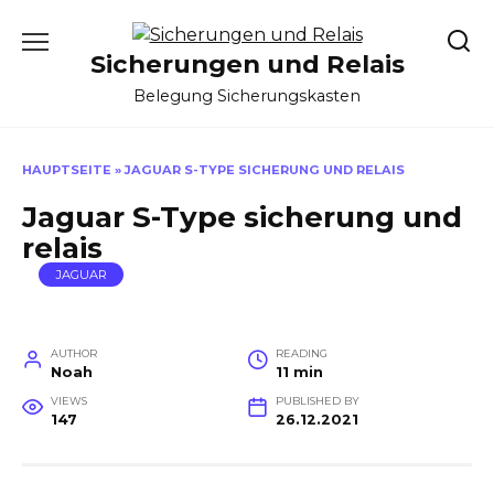
Skip
to
Sicherungen und Relais
content
Belegung Sicherungskasten
HAUPTSEITE
»
JAGUAR S-TYPE SICHERUNG UND RELAIS
Jaguar S-Type sicherung und
relais
JAGUAR
AUTHOR
READING
Noah
11 min
VIEWS
PUBLISHED BY
147
26.12.2021