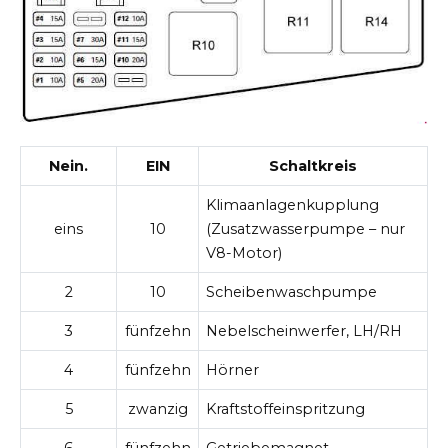
Nein.
EIN
Schaltkreis
Klimaanlagenkupplung
eins
10
(Zusatzwasserpumpe – nur
V8-Motor)
2
10
Scheibenwaschpumpe
3
fünfzehn
Nebelscheinwerfer, LH/RH
4
fünfzehn
Hörner
5
zwanzig
Kraftstoffeinspritzung