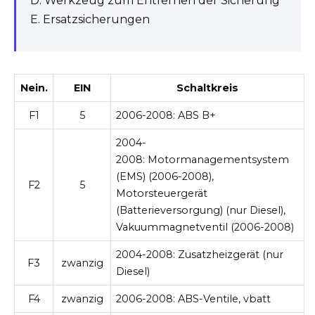
D. Werkzeug zum Entfernen der Sicherung
E. Ersatzsicherungen
Nein.
EIN
Schaltkreis
F1
5
2006-2008:
ABS B+
2004-
2008:
Motormanagementsystem
(EMS) (2006-2008),
F2
5
Motorsteuergerät
(Batterieversorgung) (nur Diesel),
Vakuummagnetventil (2006-2008)
2004-2008:
Zusatzheizgerät (nur
F3
zwanzig
Diesel)
F4
zwanzig
2006-2008:
ABS-Ventile, vbatt