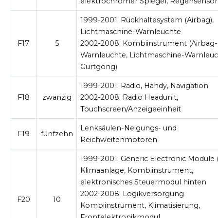
elektrochromer Spiegel, Regensensor
1999-2001:
Rückhaltesystem (Airbag),
Lichtmaschine-Warnleuchte
F17
5
2002-2008:
Kombiinstrument (Airbag-
Warnleuchte, Lichtmaschine-Warnleuc
Gurtgong)
1999-2001:
Radio, Handy, Navigation
F18
zwanzig
2002-2008:
Radio Headunit,
Touchscreen/Anzeigeeinheit
Lenksäulen-Neigungs- und
F19
fünfzehn
Reichweitenmotoren
1999-2001:
Generic Electronic Module 
Klimaanlage, Kombiinstrument,
elektronisches Steuermodul hinten
2002-2008:
Logikversorgung
F20
10
Kombiinstrument, Klimatisierung,
Frontelektronikmodul,