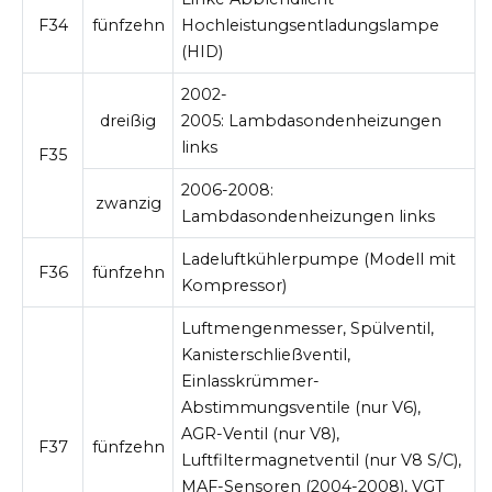
F34
fünfzehn
Hochleistungsentladungslampe
(HID)
2002-
dreißig
2005:
Lambdasondenheizungen
links
F35
2006-2008:
zwanzig
Lambdasondenheizungen
links
Ladeluftkühlerpumpe (Modell mit
F36
fünfzehn
Kompressor)
Luftmengenmesser, Spülventil,
Kanisterschließventil,
Einlasskrümmer-
Abstimmungsventile (nur V6),
AGR-Ventil (nur V8),
F37
fünfzehn
Luftfiltermagnetventil (nur V8 S/C),
MAF-Sensoren (2004-2008), VGT