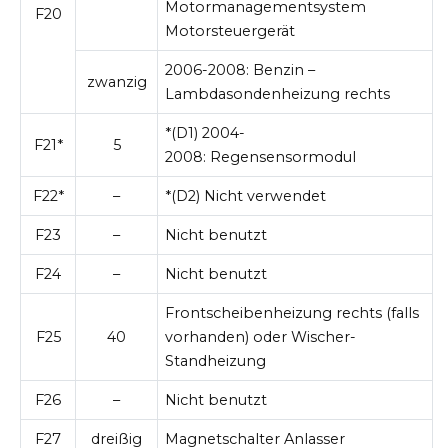
Motormanagementsystem
F20
Motorsteuergerät
2006-2008:
Benzin –
zwanzig
Lambdasondenheizung rechts
*(D1)
2004-
F21*
5
2008:
Regensensormodul
F22*
–
*(D2) Nicht verwendet
F23
–
Nicht benutzt
F24
–
Nicht benutzt
Frontscheibenheizung rechts (falls
F25
40
vorhanden) oder Wischer-
Standheizung
F26
–
Nicht benutzt
F27
dreißig
Magnetschalter Anlasser