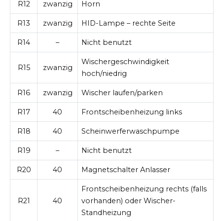
R12
zwanzig
Horn
R13
zwanzig
HID-Lampe – rechte Seite
R14
–
Nicht benutzt
Wischergeschwindigkeit
R15
zwanzig
hoch/niedrig
R16
zwanzig
Wischer laufen/parken
R17
40
Frontscheibenheizung links
R18
40
Scheinwerferwaschpumpe
R19
–
Nicht benutzt
R20
40
Magnetschalter Anlasser
Frontscheibenheizung rechts (falls
R21
40
vorhanden) oder Wischer-
Standheizung