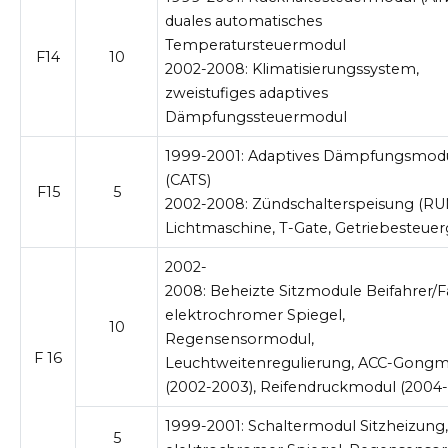
duales automatisches
Temperatursteuermodul
F14
10
2002-2008:
Klimatisierungssystem,
zweistufiges adaptives
Dämpfungssteuermodul
1999-2001:
Adaptives Dämpfungsmod
(CATS)
F15
5
2002-2008:
Zündschalterspeisung (RU
Lichtmaschine, T-Gate, Getriebesteuer
2002-
2008:
Beheizte Sitzmodule Beifahrer/F
elektrochromer Spiegel,
10
Regensensormodul,
F 16
Leuchtweitenregulierung, ACC-Gong
(2002-2003), Reifendruckmodul (2004
1999-2001:
Schaltermodul Sitzheizung
5