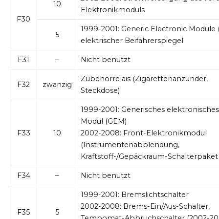
10
Elektronikmoduls
F30
1999-2001:
Generic Electronic Module 
5
elektrischer Beifahrerspiegel
F31
–
Nicht benutzt
Zubehörrelais (Zigarettenanzünder,
F32
zwanzig
Steckdose)
1999-2001:
Generisches elektronische
Modul (GEM)
F33
10
2002-2008:
Front-Elektronikmodul
(Instrumentenabblendung,
Kraftstoff-/Gepäckraum-Schalterpaket
F34
–
Nicht benutzt
1999-2001:
Bremslichtschalter
2002-2008:
Brems-Ein/Aus-Schalter,
F35
5
Tempomat-Abbruchschalter (2002-20