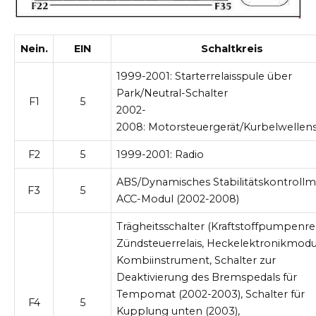
Nein.
EIN
Schaltkreis
1999-2001:
Starterrelaisspule über
Park/Neutral-Schalter
F1
5
2002-
2008:
Motorsteuergerät/Kurbelwellen
F2
5
1999-2001:
Radio
ABS/Dynamisches Stabilitätskontrollm
F3
5
ACC-Modul (2002-2008)
Trägheitsschalter (Kraftstoffpumpenrel
Zündsteuerrelais, Heckelektronikmodul
Kombiinstrument, Schalter zur
Deaktivierung des Bremspedals für
Tempomat (2002-2003), Schalter für
F4
5
Kupplung unten (2003),