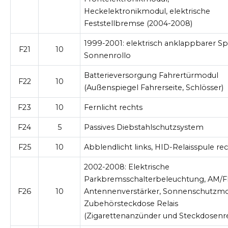
Heckelektronikmodul, elektrische
Feststellbremse (2004-2008)
1999-2001:
elektrisch anklappbarer Sp
F21
10
Sonnenrollo
Batterieversorgung Fahrertürmodul
F22
10
(Außenspiegel Fahrerseite, Schlösser)
F23
10
Fernlicht rechts
F24
5
Passives Diebstahlschutzsystem
F25
10
Abblendlicht links, HID-Relaisspule re
2002-2008:
Elektrische
Parkbremsschalterbeleuchtung, AM/
F26
10
Antennenverstärker, Sonnenschutzmo
Zubehörsteckdose Relais
(Zigarettenanzünder und Steckdosenre