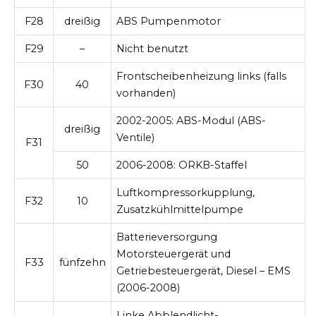
F28
dreißig
ABS Pumpenmotor
F29
–
Nicht benutzt
Frontscheibenheizung links (falls
F30
40
vorhanden)
2002-2005:
ABS-Modul (ABS-
dreißig
Ventile)
F31
50
2006-2008:
ORKB-Staffel
Luftkompressorkupplung,
F32
10
Zusatzkühlmittelpumpe
Batterieversorgung
Motorsteuergerät und
F33
fünfzehn
Getriebesteuergerät, Diesel – EMS
(2006-2008)
Linke Abblendlicht-