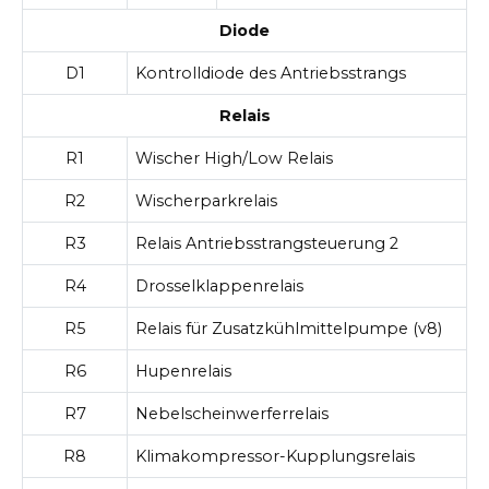
Diode
D1
Kontrolldiode des Antriebsstrangs
Relais
R1
Wischer High/Low Relais
R2
Wischerparkrelais
R3
Relais Antriebsstrangsteuerung 2
R4
Drosselklappenrelais
R5
Relais für Zusatzkühlmittelpumpe (v8)
R6
Hupenrelais
R7
Nebelscheinwerferrelais
R8
Klimakompressor-Kupplungsrelais