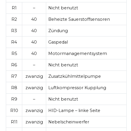
R1
–
Nicht benutzt
R2
40
Beheizte Sauerstoffsensoren
R3
40
Zündung
R4
40
Gaspedal
R5
40
Motormanagementsystem
R6
–
Nicht benutzt
R7
zwanzig
Zusatzkühlmittelpumpe
R8
zwanzig
Luftkompressor Kupplung
R9
–
Nicht benutzt
R10
zwanzig
HID-Lampe – linke Seite
R11
zwanzig
Nebelscheinwerfer