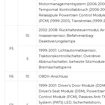
Motormanagementsystem (2006-2008
Tempomat Kontrollabbruch (2006-20
Relaisspule Powertrain Control Modul
(PCM) (1999-2001), Transitrelais (1999-
2002-2008:
Rückhaltesteuermodul, Ai
10
Insassensensor, Beifahrerairbag-
Deaktivierungslampe
F5
1999-2001:
Lichtautomatiksensor,
Traktionskontrollschalter, Overdrive-
5
Abbruchschalter, beheizte Sitzmodule
Bremsschaltsperre
F6
10
OBDII-Anschluss
1999-2001:
Driver’s Door Module (DDM
Driver’s Seat Module (DSM), Powertrai
Control Module (PCM), Passives Anti-T
System (PATS) LED, Sicherheitshorn,