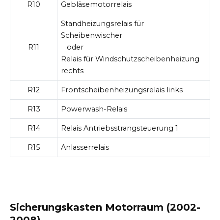
R10
Gebläsemotorrelais
Standheizungsrelais für
Scheibenwischer
R11
oder
Relais für Windschutzscheibenheizung
rechts
R12
Frontscheibenheizungsrelais links
R13
Powerwash-Relais
R14
Relais Antriebsstrangsteuerung 1
R15
Anlasserrelais
Sicherungskasten Motorraum (2002-
2008)