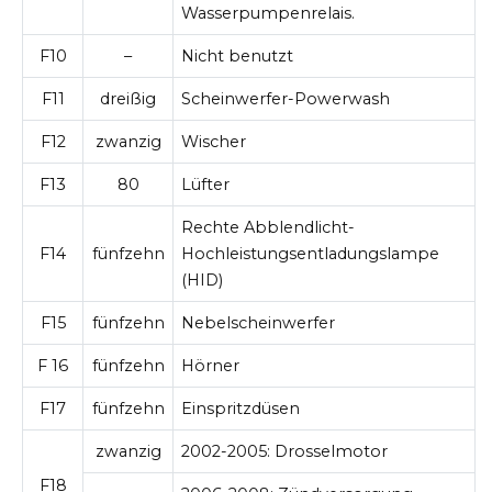
Wasserpumpenrelais.
F10
–
Nicht benutzt
F11
dreißig
Scheinwerfer-Powerwash
F12
zwanzig
Wischer
F13
80
Lüfter
Rechte Abblendlicht-
F14
fünfzehn
Hochleistungsentladungslampe
(HID)
F15
fünfzehn
Nebelscheinwerfer
F 16
fünfzehn
Hörner
F17
fünfzehn
Einspritzdüsen
zwanzig
2002-2005:
Drosselmotor
F18