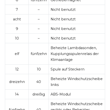
6
fünfzehn
Getriebemagnet
7
–
Nicht benutzt
acht
–
Nicht benutzt
9
–
Nicht benutzt
10
–
Nicht benutzt
Beheizte Lambdasonden,
elf
fünfzehn
Kupplungsspulenrelais der
Klimaanlage
12
10
Spule auf Steckern
Beheizte Windschutzscheibe
dreizehn
40
links
14
dreißig
ABS-Modul
Beheizte Windschutzscheibe
fünfzehn
40
rechts oder Beheizter