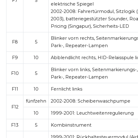
F7
5
elektrische Spiegel
2002-2008:
Fahrertürmodul, Sitzlogik 
2003), batteriegestützter Sounder, Ro
Pricing (Singapur), Sicherheits-LED
Blinker vorn rechts, Seitenmarkierungs
F8
5
Park-, Repeater-Lampen
F9
10
Abblendlicht rechts, HID-Relaisspule l
Blinker vorn links, Seitenmarkierungs-,
F10
5
Park-, Repeater-Lampen
F11
10
Fernlicht links
fünfzehn
2002-2008:
Scheibenwaschpumpe
F12
10
1999-2001:
Leuchtweitenregulierung
F13
5
Kombiinstrument
1999-2001:
Rückhaltesteuermodul (Air