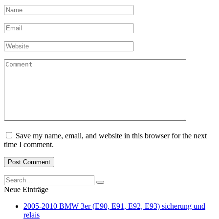
Name
*
Email
*
Website
Comment
Save my name, email, and website in this browser for the next
time I comment.
Search
for:
Neue Einträge
2005-2010 BMW 3er (E90, E91, E92, E93) sicherung und
relais