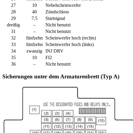
27
10
Nebelscheinwerfer
28
40
Zündschloss
29
7,5
Startsignal
dreißig
–
Nicht benutzt
31
–
Nicht benutzt
32
fünfzehn
Scheinwerfer hoch (rechts)
33
fünfzehn
Scheinwerfer hoch (links)
34
zwanzig
INJ DRV
35
10
FI2
36
–
Nicht benutzt
Sicherungen unter dem Armaturenbrett (Typ A)