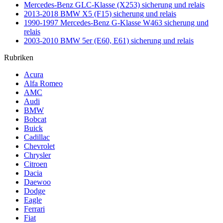
Mercedes-Benz GLC-Klasse (X253) sicherung und relais
2013-2018 BMW X5 (F15) sicherung und relais
1990-1997 Mercedes-Benz G-Klasse W463 sicherung und
relais
2003-2010 BMW 5er (E60, E61) sicherung und relais
Rubriken
Acura
Alfa Romeo
AMC
Audi
BMW
Bobcat
Buick
Cadillac
Chevrolet
Chrysler
Citroen
Dacia
Daewoo
Dodge
Eagle
Ferrari
Fiat