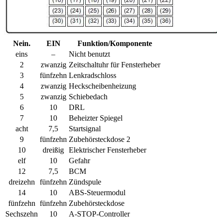
Nein.
EIN
Funktion/Komponente
eins
–
Nicht benutzt
2
zwanzig
Zeitschaltuhr für Fensterheber
3
fünfzehn
Lenkradschloss
4
zwanzig
Heckscheibenheizung
5
zwanzig
Schiebedach
6
10
DRL
7
10
Beheizter Spiegel
acht
7,5
Startsignal
9
fünfzehn
Zubehörsteckdose 2
10
dreißig
Elektrischer Fensterheber
elf
10
Gefahr
12
7,5
BCM
dreizehn
fünfzehn
Zündspule
14
10
ABS-Steuermodul
fünfzehn
fünfzehn
Zubehörsteckdose
Sechszehn
10
A-STOP-Controller