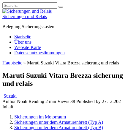
Skip
Search
to
for:
content
Sicherungen und Relais
Belegung Sicherungskasten
Startseite
Über uns
Website-Karte
Datenschutzbestimmungen
Hauptseite
»
Maruti Suzuki Vitara Brezza sicherung und relais
Maruti Suzuki Vitara Brezza sicherung
und relais
Suzuki
Author
Noah
Reading
2 min
Views
38
Published by
27.12.2021
Inhalt
Sicherungen im Motorraum
Sicherungen unter dem Armaturenbrett (Typ A)
Sicherungen unter dem Armaturenbrett (Typ B)