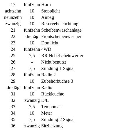
17
fünfzehn
Horn
achtzehn
10
Stopplicht
neunzehn
10
Airbag
zwanzig
10
Reservebeleuchtung
21
fünfzehn
Scheibenwaschanlage
22
dreißig
Frontscheibenwischer
23
10
Domlicht
24
fünfzehn
4WD
25
7,5
RR Nebelscheinwerfer
26
–
Nicht benutzt
27
7,5
Zündung-1 Signal
28
fünfzehn
Radio 2
29
10
Zubehörbuchse 3
dreißig
fünfzehn
Radio
31
10
Rückleuchte
32
zwanzig
D/L
33
7,5
Tempomat
34
10
Meter
35
7,5
Zündung-2 Signal
36
zwanzig
Sitzheizung