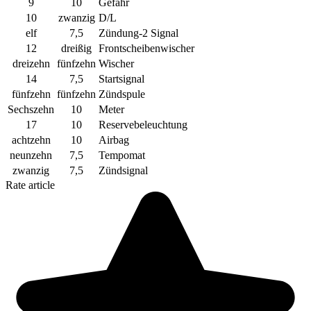
9
10
Gefahr
10
zwanzig
D/L
elf
7,5
Zündung-2 Signal
12
dreißig
Frontscheibenwischer
dreizehn
fünfzehn
Wischer
14
7,5
Startsignal
fünfzehn
fünfzehn
Zündspule
Sechszehn
10
Meter
17
10
Reservebeleuchtung
achtzehn
10
Airbag
neunzehn
7,5
Tempomat
zwanzig
7,5
Zündsignal
Rate article