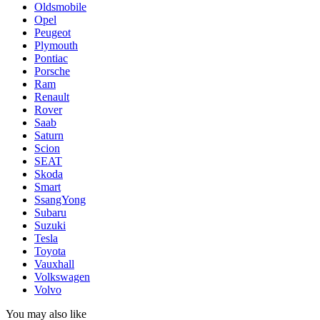
Oldsmobile
Opel
Peugeot
Plymouth
Pontiac
Porsche
Ram
Renault
Rover
Saab
Saturn
Scion
SEAT
Skoda
Smart
SsangYong
Subaru
Suzuki
Tesla
Toyota
Vauxhall
Volkswagen
Volvo
You may also like