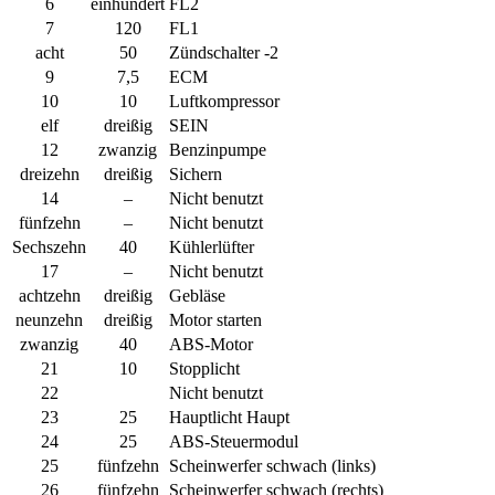
6
einhundert
FL2
7
120
FL1
acht
50
Zündschalter -2
9
7,5
ECM
10
10
Luftkompressor
elf
dreißig
SEIN
12
zwanzig
Benzinpumpe
dreizehn
dreißig
Sichern
14
–
Nicht benutzt
fünfzehn
–
Nicht benutzt
Sechszehn
40
Kühlerlüfter
17
–
Nicht benutzt
achtzehn
dreißig
Gebläse
neunzehn
dreißig
Motor starten
zwanzig
40
ABS-Motor
21
10
Stopplicht
22
Nicht benutzt
23
25
Hauptlicht Haupt
24
25
ABS-Steuermodul
25
fünfzehn
Scheinwerfer schwach (links)
26
fünfzehn
Scheinwerfer schwach (rechts)