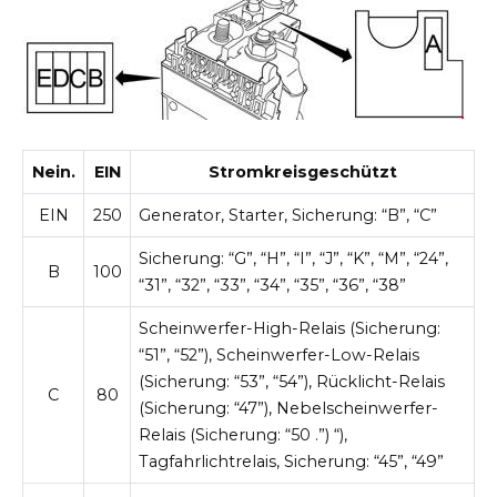
Nein.
EIN
Stromkreisgeschützt
EIN
250
Generator, Starter, Sicherung: “B”, “C”
Sicherung: “G”, “H”, “I”, “J”, “K”, “M”, “24”,
B
100
“31”, “32”, “33”, “34”, “35”, “36”, “38”
Scheinwerfer-High-Relais (Sicherung:
“51”, “52”), Scheinwerfer-Low-Relais
(Sicherung: “53”, “54”), Rücklicht-Relais
C
80
(Sicherung: “47”), Nebelscheinwerfer-
Relais (Sicherung: “50 .”) “),
Tagfahrlichtrelais, Sicherung: “45”, “49”