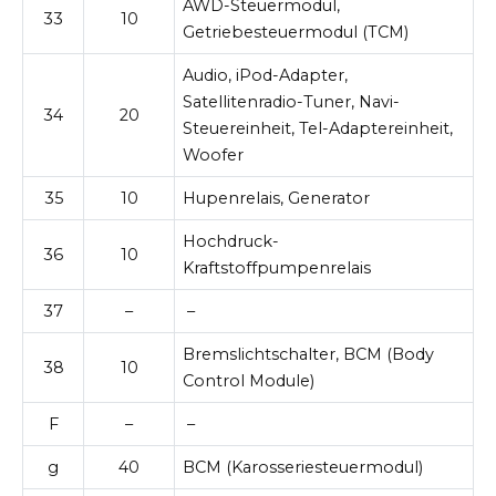
AWD-Steuermodul,
33
10
Getriebesteuermodul (TCM)
Audio, iPod-Adapter,
Satellitenradio-Tuner, Navi-
34
20
Steuereinheit, Tel-Adaptereinheit,
Woofer
35
10
Hupenrelais, Generator
Hochdruck-
36
10
Kraftstoffpumpenrelais
37
–
–
Bremslichtschalter, BCM (Body
38
10
Control Module)
F
–
–
g
40
BCM (Karosseriesteuermodul)