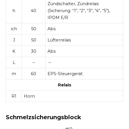
Zündschalter, Zündrelais
h
40
(Sicherung: “1”, “2”, “3”, “4”, “5”),
IPDM E/R
ich
50
Abs
J
50
Lüfterrelais
K
30
Abs
L
–
–
m
60
EPS-Steuergerät
Relais
R1
Horn
Schmelzsicherungsblock