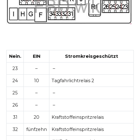
Nein.
EIN
Stromkreisgeschützt
23
–
–
24
10
Tagfahrlichtrelais 2
25
–
–
26
–
–
31
20
Kraftstoffeinspritzrelais
32
fünfzehn
Kraftstoffeinspritzrelais