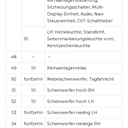
Klimaanlagensteuerung,
Sitzheizungsschalter, Multi-
Display-Einheit, Audio, Navi-
Steuereinheit, CVT-Schalthebel
LH:
Heckleuchte, Standlicht,
10
Seitenmarkierungsleuchte vorn,
Kennzeichenleuchte
48
–
–
49
10
Klimaanlagenrelais
50
fünfzehn
Nebelscheinwerfer, Tagfahrlicht
51
10
Scheinwerfer hoch RH
52
10
Scheinwerfer hoch LH
53
fünfzehn
Scheinwerfer niedrig LH
54
fünfzehn
Scheinwerfer niedrige RH