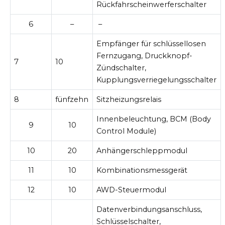
Rückfahrscheinwerferschalter
6
–
–
Empfänger für schlüssellosen
Fernzugang, Druckknopf-
7
10
Zündschalter,
Kupplungsverriegelungsschalter
8
fünfzehn
Sitzheizungsrelais
Innenbeleuchtung, BCM (Body
9
10
Control Module)
10
20
Anhängerschleppmodul
11
10
Kombinationsmessgerät
12
10
AWD-Steuermodul
Datenverbindungsanschluss,
Schlüsselschalter,