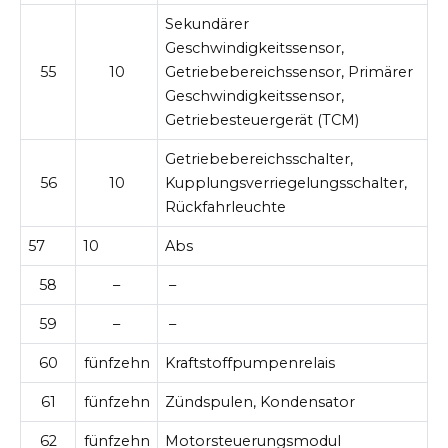
Sekundärer
Geschwindigkeitssensor,
55
10
Getriebebereichssensor, Primärer
Geschwindigkeitssensor,
Getriebesteuergerät (TCM)
Getriebebereichsschalter,
56
10
Kupplungsverriegelungsschalter,
Rückfahrleuchte
57
10
Abs
58
–
–
59
–
–
60
fünfzehn
Kraftstoffpumpenrelais
61
fünfzehn
Zündspulen, Kondensator
62
fünfzehn
Motorsteuerungsmodul