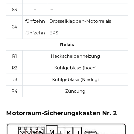
63
–
–
fünfzehn
Drosselklappen-Motorrelais
64
fünfzehn
EPS
Relais
R1
Heckscheibenheizung
R2
Kühlgebläse (hoch)
R3
Kühlgebläse (Niedrig)
R4
Zündung
Motorraum-Sicherungskasten Nr. 2