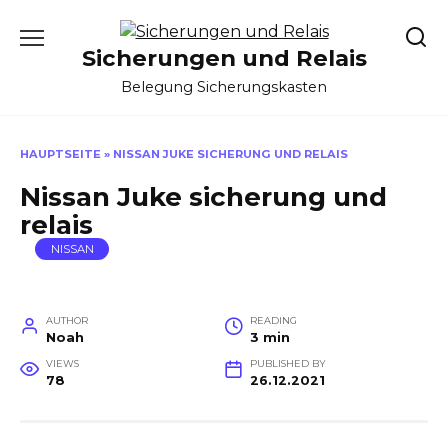
Skip
to
Sicherungen und Relais
content
Belegung Sicherungskasten
HAUPTSEITE
»
NISSAN JUKE SICHERUNG UND RELAIS
Nissan Juke sicherung und
relais
NISSAN
AUTHOR
READING
Noah
3 min
VIEWS
PUBLISHED BY
78
26.12.2021