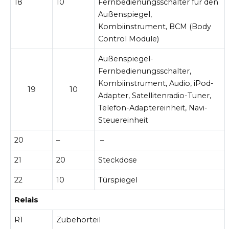
18
10
Fernbedienungsschalter für den
Außenspiegel,
Kombiinstrument, BCM (Body
Control Module)
Außenspiegel-
Fernbedienungsschalter,
Kombiinstrument, Audio, iPod-
19
10
Adapter, Satellitenradio-Tuner,
Telefon-Adaptereinheit, Navi-
Steuereinheit
20
–
–
21
20
Steckdose
22
10
Türspiegel
Relais
R1
Zubehörteil