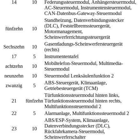
14
10
Federungssteuermodul, Anhängersteuermodul,
AC-Steuermodul, Instrumentensteuermodul,
CAN-Datenbus-Gateway-Steuermodul
Standheizung, Datenverbindungsstecker
(DLC), Feststellbremssteuergerät,
fünfzehn
10
Motormanagement,
Scheinwerferrichtungssteuergerät
Gasentladungs-Scheinwerfersteuergerät
Sechszehn
10
(rechts)
17
5
Instrumententafel
Mobiltelefon-Steuermodul, Multimedia-
achtzehn
10
Steuermodul
neunzehn
10
Steuermodul Lenksäulenfunktion 2
ABS-Steuergerät, Klimaanlage,
zwanzig
5
Getriebesteuergerät (TCM)
Türfunktionssteuermodul hinten links,
21
fünfzehn
Türfunktionssteuermodul hinten rechts,
Multifunktionssteuermodul 2
22
5
Alarmanlage, Multifunktionssteuermodul 2
ABS/ESP-System, Klimaanlage,
Datenverbindungsstecker (DLC),
23
10
Rückfahrkamera-Steuermodul,
Scheinwerferschalter