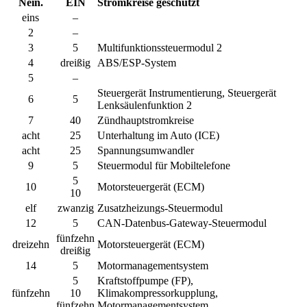
Nein.
EIN
Stromkreise geschützt
eins
–
2
–
3
5
Multifunktionssteuermodul 2
4
dreißig
ABS/ESP-System
5
–
Steuergerät Instrumentierung, Steuergerät
6
5
Lenksäulenfunktion 2
7
40
Zündhauptstromkreise
acht
25
Unterhaltung im Auto (ICE)
acht
25
Spannungsumwandler
9
5
Steuermodul für Mobiltelefone
5
10
Motorsteuergerät (ECM)
10
elf
zwanzig
Zusatzheizungs-Steuermodul
12
5
CAN-Datenbus-Gateway-Steuermodul
fünfzehn
dreizehn
Motorsteuergerät (ECM)
dreißig
14
5
Motormanagementsystem
5
Kraftstoffpumpe (FP),
fünfzehn
10
Klimakompressorkupplung,
fünfzehn
Motormanagementsystem