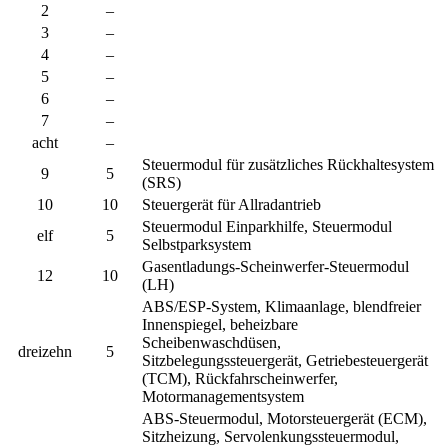
2
–
3
–
4
–
5
–
6
–
7
–
acht
–
Steuermodul für zusätzliches Rückhaltesystem
9
5
(SRS)
10
10
Steuergerät für Allradantrieb
Steuermodul Einparkhilfe, Steuermodul
elf
5
Selbstparksystem
Gasentladungs-Scheinwerfer-Steuermodul
12
10
(LH)
ABS/ESP-System, Klimaanlage, blendfreier
Innenspiegel, beheizbare
Scheibenwaschdüsen,
dreizehn
5
Sitzbelegungssteuergerät, Getriebesteuergerät
(TCM), Rückfahrscheinwerfer,
Motormanagementsystem
ABS-Steuermodul, Motorsteuergerät (ECM),
Sitzheizung, Servolenkungssteuermodul,