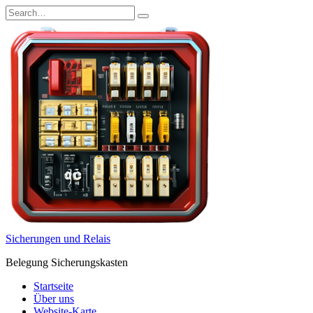
Skip
Search
to
for:
content
Sicherungen und Relais
Belegung Sicherungskasten
Startseite
Über uns
Website-Karte