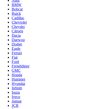
Audi
BMW
Bobcat
Buick
Cadillac
Chevrolet
Chrysler
Citroen
Dacia
Daewoo
Dodge
Eagle
Ferrari
Fiat
Ford
Freightliner
GMC
Honda
Hummer
Hyundai
Infiniti
Isuzu
Iveco
Jaguar
JCB