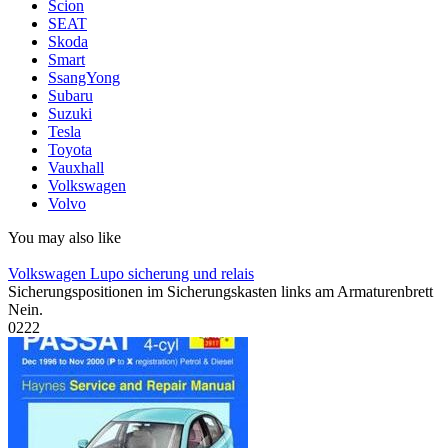
Scion
SEAT
Skoda
Smart
SsangYong
Subaru
Suzuki
Tesla
Toyota
Vauxhall
Volkswagen
Volvo
You may also like
Volkswagen Lupo sicherung und relais
Sicherungspositionen im Sicherungskasten links am Armaturenbrett
Nein.
0
222