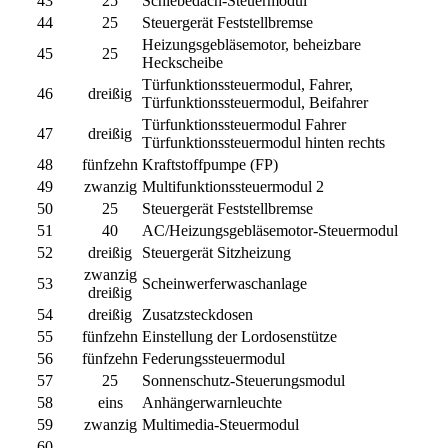
43
25
Schiebedach-Steuermodul
44
25
Steuergerät Feststellbremse
Heizungsgebläsemotor, beheizbare
45
25
Heckscheibe
Türfunktionssteuermodul, Fahrer,
46
dreißig
Türfunktionssteuermodul, Beifahrer
Türfunktionssteuermodul Fahrer
47
dreißig
Türfunktionssteuermodul hinten rechts
48
fünfzehn
Kraftstoffpumpe (FP)
49
zwanzig
Multifunktionssteuermodul 2
50
25
Steuergerät Feststellbremse
51
40
AC/Heizungsgebläsemotor-Steuermodul
52
dreißig
Steuergerät Sitzheizung
zwanzig
53
Scheinwerferwaschanlage
dreißig
54
dreißig
Zusatzsteckdosen
55
fünfzehn
Einstellung der Lordosenstütze
56
fünfzehn
Federungssteuermodul
57
25
Sonnenschutz-Steuerungsmodul
58
eins
Anhängerwarnleuchte
59
zwanzig
Multimedia-Steuermodul
60
–