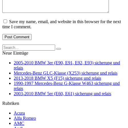
Save my name, email, and website in this browser for the next
time I comment.
Search
for:
Neue Einträge
2005-2010 BMW 3er (E90, E91, E92, E93) sicherung und
relais
Mercedes-Benz GLC-Klasse (X253) sicherung und relais
2013-2018 BMW X5 (F15) sicherung und relais
1990-1997 Mercedes-Benz G-Klasse W463 sicherung und
relais
2003-2010 BMW 5er (E60, E61) sicherung und relais
Rubriken
Acura
Alfa Romeo
AMC