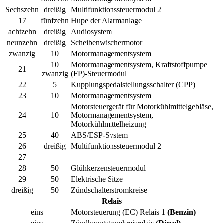
Sechszehn
dreißig
Multifunktionssteuermodul 2
17
fünfzehn
Hupe der Alarmanlage
achtzehn
dreißig
Audiosystem
neunzehn
dreißig
Scheibenwischermotor
zwanzig
10
Motormanagementsystem
10
Motormanagementsystem, Kraftstoffpumpe
21
zwanzig
(FP)-Steuermodul
22
5
Kupplungspedalstellungsschalter (CPP)
23
10
Motormanagementsystem
Motorsteuergerät für Motorkühlmittelgebläse,
24
10
Motormanagementsystem,
Motorkühlmittelheizung
25
40
ABS/ESP-System
26
dreißig
Multifunktionssteuermodul 2
27
–
28
50
Glühkerzensteuermodul
29
50
Elektrische Sitze
dreißig
50
Zündschalterstromkreise
Relais
eins
Motorsteuerung (EC) Relais 1
(Benzin)
eins
Zündhauptstromkreisrelais
(Diesel)