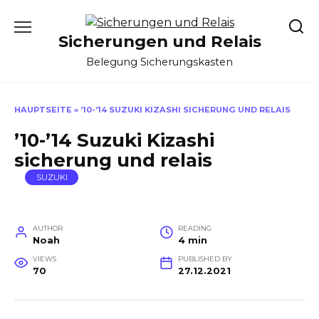
Skip
to
Sicherungen und Relais
content
Belegung Sicherungskasten
HAUPTSEITE
»
’10-’14 SUZUKI KIZASHI SICHERUNG UND RELAIS
’10-’14 Suzuki Kizashi
sicherung und relais
SUZUKI
AUTHOR
READING
Noah
4 min
VIEWS
PUBLISHED BY
70
27.12.2021