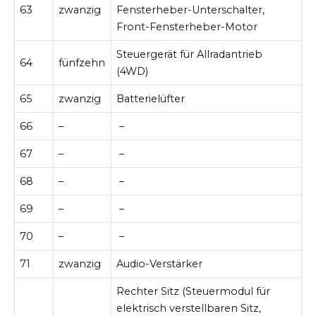
63
zwanzig
Fensterheber-Unterschalter,
Front-Fensterheber-Motor
Steuergerät für Allradantrieb
64
fünfzehn
(4WD)
65
zwanzig
Batterielüfter
66
–
–
67
–
–
68
–
–
69
–
–
70
–
–
71
zwanzig
Audio-Verstärker
Rechter Sitz (Steuermodul für
elektrisch verstellbaren Sitz,