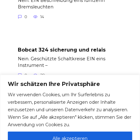
Nein. EIN Beschreibung eins fünfzehn
Bremsleuchten
0
14
Bobcat 324 sicherung und relais
Nein. Geschützte Schaltkreise EIN eins
Instrument –
0
29
Wir schätzen Ihre Privatsphäre
Wir verwenden Cookies, um Ihr Surferlebnis zu
verbessern, personalisierte Anzeigen oder Inhalte
einzusetzen und unseren Datenverkehr zu analysieren.
© 2026 Sicherungen und Relais
Wenn Sie auf „Alle akzeptieren" klicken, stimmen Sie der
Anwendung von Cookies zu.
Alle akzeptieren