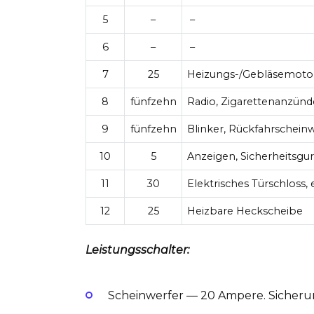
5
–
–
6
–
–
7
25
Heizungs-/Gebläsemoto
8
fünfzehn
Radio, Zigarettenanzünd
9
fünfzehn
Blinker, Rückfahrschein
10
5
Anzeigen, Sicherheitsg
11
30
Elektrisches Türschloss,
12
25
Heizbare Heckscheibe
Leistungsschalter:
Scheinwerfer — 20 Ampere. Sicheru