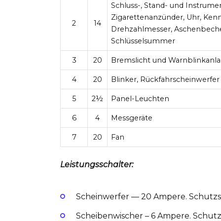
Schluss-, Stand- und Instrumen
Zigarettenanzünder, Uhr, Kenn
2
14
Drehzahlmesser, Aschenbeche
Schlüsselsummer
3
20
Bremslicht und Warnblinkanl
4
20
Blinker, Rückfahrscheinwerfe
5
2½
Panel-Leuchten
6
4
Messgeräte
7
20
Fan
Leistungsschalter:
Scheinwerfer — 20 Ampere. Schutzsc
Scheibenwischer – 6 Ampere. Schutzs