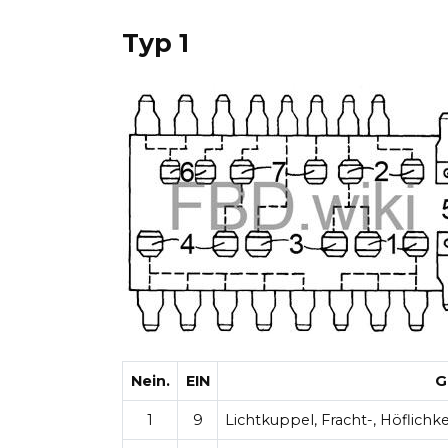
Typ 1
Nein.
EIN
G
1
9
Lichtkuppel, Fracht-, Höflichk