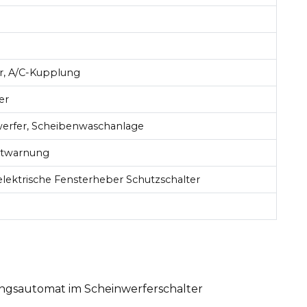
r, A/C-Kupplung
er
werfer, Scheibenwaschanlage
urtwarnung
 elektrische Fensterheber Schutzschalter
ngsautomat im Scheinwerferschalter