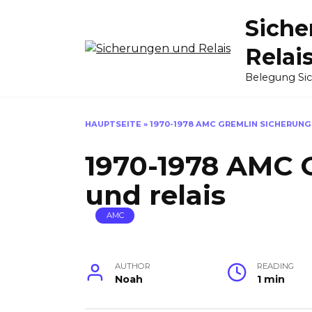
Skip
Siche
to
content
Relai
Belegung Si
HAUPTSEITE
»
1970-1978 AMC GREMLIN SICHERUNG
1970-1978 AMC 
und relais
AMC
AUTHOR
READING
Noah
1 min